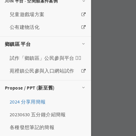
JOIN 平台 - 空間類案件案例
兒童遊戲場方案
公有建物活化
鄉鎮區 平台
試作「鄉鎮區」公民參與平台 🙋‍♀️
苑裡鎮公民參與入口網站試作
Propose / PPT (新至舊)
2024 分享用簡報
20230630 五分鐘介紹簡報
各種發想筆記的簡報