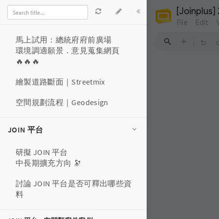
．Unlimited Cities DIY
．CGI tool
馬上試用：總統府府前廣場
環境調適願景．意見蒐集網頁
🔥🔥🔥
繪製道路斷面｜Streetmix
空間規劃流程｜Geodesign
JOIN 平台
研擬 JOIN 平台
中長期擴充方向 🔭
討論 JOIN 平台是否可釋出哪些資
料