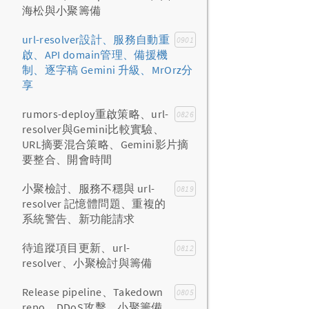
海松與小聚籌備
url-resolver設計、服務自動重
0901
啟、API domain管理、備援機
制、逐字稿 Gemini 升級、MrOrz分
享
rumors-deploy重啟策略、url-
0826
resolver與Gemini比較實驗、
URL摘要混合策略、Gemini影片摘
要整合、開會時間
小聚檢討、服務不穩與 url-
0819
resolver 記憶體問題、重複的
系統警告、新功能請求
待追蹤項目更新、url-
0812
resolver、小聚檢討與籌備
Release pipeline、Takedown
0805
repo、DDoS攻擊、小聚籌備、