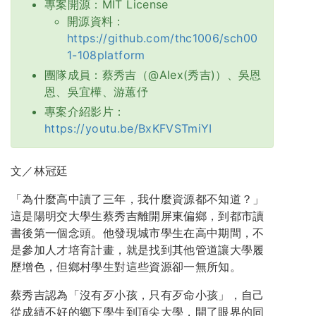
專案開源：MIT License
開源資料：
https://github.com/thc1006/sch00
1-108platform
團隊成員：蔡秀吉（@Alex(秀吉)）、吳恩
恩、吳宜樺、游蕙伃
專案介紹影片：
https://youtu.be/BxKFVSTmiYI
文／林冠廷
「為什麼高中讀了三年，我什麼資源都不知道？」
這是陽明交大學生蔡秀吉離開屏東偏鄉，到都市讀
書後第一個念頭。他發現城市學生在高中期間，不
是參加人才培育計畫，就是找到其他管道讓大學履
歷增色，但鄉村學生對這些資源卻一無所知。
蔡秀吉認為「沒有歹小孩，只有歹命小孩」，自己
從成績不好的鄉下學生到頂尖大學，開了眼界的同