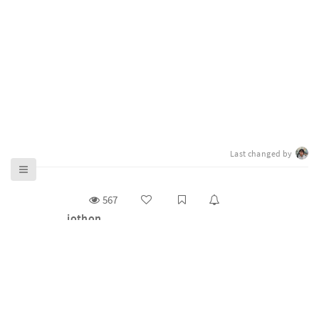
Last changed by
567
jothon
g0v 零時政府揪松團（ jothon）是主辦 g0v 百人大黑客
松與基礎松的工作小組（task force），2012 年底開始舉
辦雙月大松，2014 年後正式取名為 https://jothon.
Read more