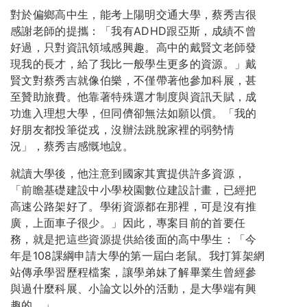
對於偏鄉高中生，能考上陽明交通大學，蔡秀吉很
感謝老師的提攜：「我有ADHD跟亞斯，成績不曾
好過，只對資訊領域感興趣。高中的戴賢文老師發
現我的長才，給了我比一般學生更多的資源。」戴
賢文對蔡秀吉就像伯樂，不僅帶著他參加科展，甚
至贊助旅費。他靠著特殊選才制度與資訊天賦，成
功進入理想大學，但同儕卻無法如願以償。「我的
好朋友都投筆從戎，沒辦法跳脫家裡的弱勢情
況」，蔡秀吉感慨地說。
就讀大學後，他注意到國家其實提供許多資源，
「前瞻基礎建設中小學校園數位建設計畫，已經把
高速公路架好了。學術資源都在那裡，可是沒有推
廣，上面車子很少。」因此，專案目前的首要任
務，就是把這些資源提供給後面的高中學生：「今
年是108課綱申請大學的第一屆白老鼠。我打算架網
站傳承學習歷程檔案，讓學弟妹了解畢業生曾經參
與過什麼科展、小論文以外的活動，是大學端有興
趣的。」