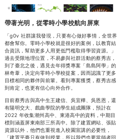
帶著光明，從零時小學校航向屏東
「g0v 社群讓我發現，只要有心做好事情，全世界
都會幫你。零時小學校就是很好的案例，以教育結
合資訊，幫助更多人用更低門檻取得學習資源。」
過去受限地理位置，不易參與社群活動的蔡秀吉，
到了臺北之後，遇見去年得獎專案「島島阿學」的
林奇葦，決定向零時小學校提案，因而認識了更多
目標相同的夥伴與前輩。看到專案獲獎，蔡秀吉感
到肯定，也更有信心向外合作。
目前蔡秀吉與高中生王建信、吳宜樺、吳恩恩，還
有陽明交大、戲曲學院的學生組成團隊，預計在
2022 年收集潮州高中、東港高中的資料，中期目
標則涵蓋屏東南部三所高中。除了建置網站、張貼
資源以外，他們也重視進入校園宣講的必要性，
「建置平臺只有做到授業，所以我們也要當師者回