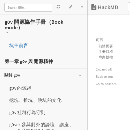
g0v 開源協作手冊（Book
mode）
坑主前言
第一章 g0v 與 開源精神
關於 g0v
g0v 的源起
挖坑、推坑、跳坑的文化
g0v 社群行為守則
g0ver 參與對外的論壇、講座、