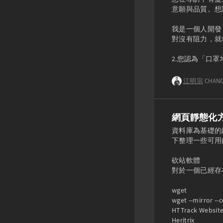
意願與品質。想請
我是一個人開發
對沒有阻力，就希
江明宗
CHANG
網頁靜態化
資料庫為基礎的
下整理一些可用
砍站軟體

對於一個已經存在
wget

wget --mirror --
HTTrack Website