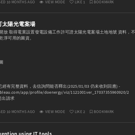
ED 10 MONTHS AGO
VIEW MODE
LIKE
1
BOOKMARK
可太陽光電案場
放 取得電業設置發電設備工作許可證太陽光電案場土地地號 資料，不過是以 
乾淨可用的圖資。



y 已經有完整資料，去信詢問能否釋出(2025/01/03 仍未收到回應) - 
tableau.com/app/profile/doenergy/viz/1121001ver_17037355960920/2

w 提出請求
ED 10 MONTHS AGO
VIEW MODE
LIKE
2
BOOKMARK
vention using IT tools