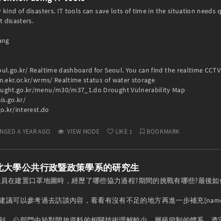
 kind of disasters. IT tools can save lots of time in the situation needs 
 disasters.

ang

oul.go.kr/ Realtime dashboard for Seoul. You can find the realtime CCT
m.ekr.or.kr/wrms/ Realtime status of water storage

ught.go.kr/menu/m30/m37_1.do Drought Vulnerability Map

s.go.kr/

go.kr/interest.do
NGED A YEAR AGO
VIEW MODE
LIKE
1
BOOKMARK
北大學公共行政暨政策學系的研究生
隊成員在建置口罩地圖時，經歷了哪些協力過程?期間的挑戰有哪些?最後如何
議可以參考過去訪談內容，看看有沒有不足的地方再進一步補充[name=ki
到，公部門由於對開放資料的相關技術理解較少、層級節制的體系、遵