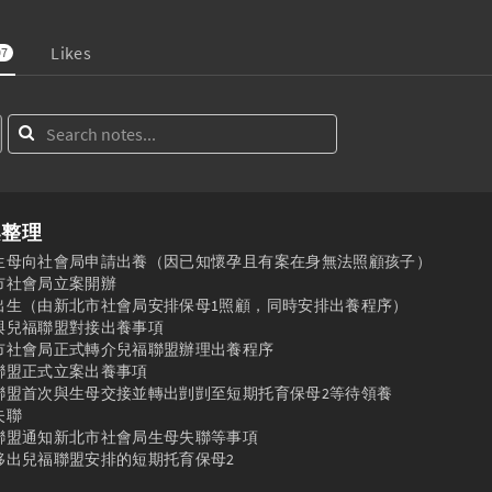
Likes
07
案整理
6 剴剴生母向社會局申請出養（因已知懷孕且有案在身無法照顧孩子）

新北市社會局立案開辦

1 剴剴出生（由新北市社會局安排保母1照顧，同時安排出養程序）

 生母與兒福聯盟對接出養事項

 新北市社會局正式轉介兒福聯盟辦理出養程序

 兒福聯盟正式立案出養事項

4 兒福聯盟首次與生母交接並轉出剴剴至短期托育保母2等待領養

失聯

 兒福聯盟通知新北市社會局生母失聯等事項

 剴剴移出兒福聯盟安排的短期托育保母2