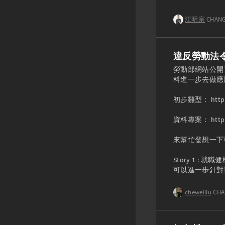
江明宗
CHANG
違反勞動法
勞動部網站公開
料進一步去做應
初步雛型： https://
資料專案： https:/
來幫忙發想一下可能的
Story 1 
可以進一步針對
cheweiliu
CHA