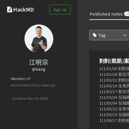
HackMD
Sign up
Published notes
1
Tag
剴剴(凱凱)
江明宗
111/01/0
@kiang
111/01/28 
Member of
111/02/2
Not member of any team yet
111/03/16
111/03/17
111/03/24
Joined on Nov 14, 2018
111/05/0
111/05/12 生母
111/05/19
111/06/17