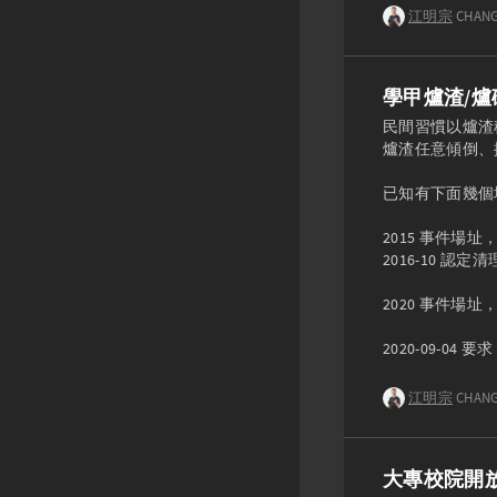
江明宗
CHANG
學甲爐渣/爐
民間習慣以爐渣
爐渣任意傾倒、
已知有下面幾個
2015 事件場址
2016-10 認定清
2020 事件場址，
2020-09-04 
江明宗
CHAN
大專校院開