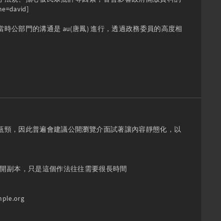
vid]

公部門的溝通是 au(唐鳳) 進行，透過政務委員的高度相
瓶頸，因此普遍會建議公開瀏覽介面試著讓內容靜態化，以
站的公開副本，只是這個作法往往需要很長時間

ple.org
