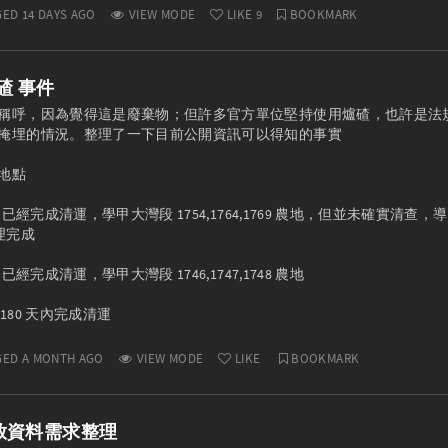
ED 14 DAYS AGO
VIEW MODE
LIKE
9
BOOKMARK
碴 事件
稱呼，因為覺得這是廢棄物；但許多官方單位堅持使用爐碴，也許是法
掩埋的情況。整理了一下目前公開資訊可以得知的事實

地點

，已經完成清運，學甲大灣段 1754,1764,1769 農地，但並未確實清查，導致 2
理完成

已經完成清運，學甲大灣段 1746,1747,1748 農地

要求 180 天內完成清運
GED A MONTH AGO
VIEW MODE
LIKE
BOOKMARK
放資料需求整理