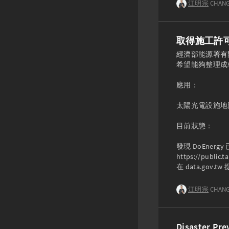
江明宗
CHANG
取得施工許
經濟部能源署有開
希望能夠整理成
應用：

太陽光電設施地圖
目前狀態：

發現 DoEnerg
https://public.
在 data.gov.t
江明宗
CHANG
Disaster Pre