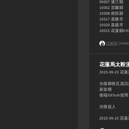
09007 連江縣

10002 宜蘭縣

10008 南投縣

10017 基隆市

10020 嘉義市

10015 花蓮縣https
江明宗
CHANG
花蓮馬太鞍
2025-09-
光復鄉救災資訊
新架構

後端Github使用 Gi
光復超人
