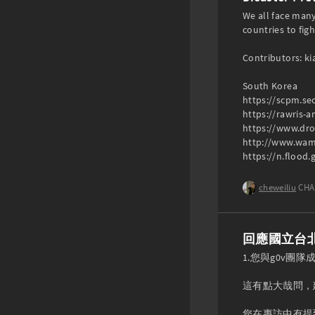
We all face many
countries to fight
Contributors: ki
South Korea

https://scpm.se
https://rawris-a
https://www.dro
http://www.wami
https://n.flood.
cheweiliu
CHA
回應國立台
1.您與g0v團
這有點大哉問，建
您在專訪中有提