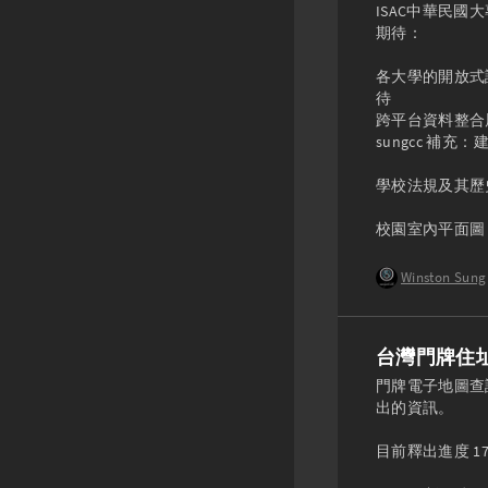
ISAC中華民
期待：

各大學的開放式課
待

跨平台資料整合展示網頁
sungcc 補
學校法規及其歷史版本
Winston Sung
台灣門牌住
門牌電子地圖查
出的資訊。

目前釋出進度 17/