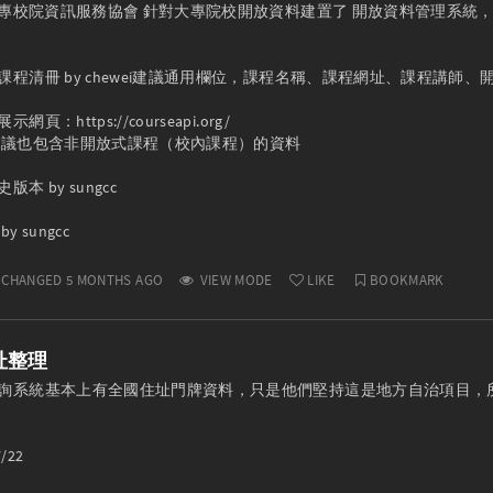
國大專校院資訊服務協會 針對大專院校開放資料建置了 開放資料管理系
程清冊 by chewei建議通用欄位，課程名稱、課程網址、課程講師、開課
：https://courseapi.org/

充：建議也包含非開放式課程（校內課程）的資料

 by sungcc

CHANGED 5 MONTHS AGO
VIEW MODE
LIKE
BOOKMARK
址整理
詢系統基本上有全國住址門牌資料，只是他們堅持這是地方自治項目，
22
