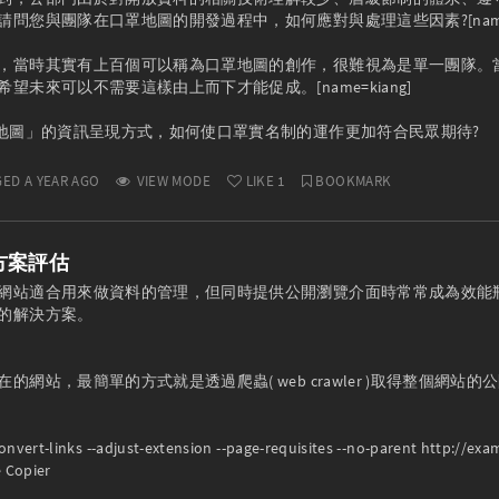
問您與團隊在口罩地圖的開發過程中，如何應對與處理這些因素?[name=da
，當時其實有上百個可以稱為口罩地圖的創作，很難視為是單一團隊。當時
望未來可以不需要這樣由上而下才能促成。[name=kiang]

ED A YEAR AGO
VIEW MODE
LIKE
1
BOOKMARK
方案評估
網站適合用來做資料的管理，但同時提供公開瀏覽介面時常常成為效能
的解決方案。

的網站，最簡單的方式就是透過爬蟲( web crawler )取得整個網
convert-links --adjust-extension --page-requisites --no-parent http://exam
 Copier
