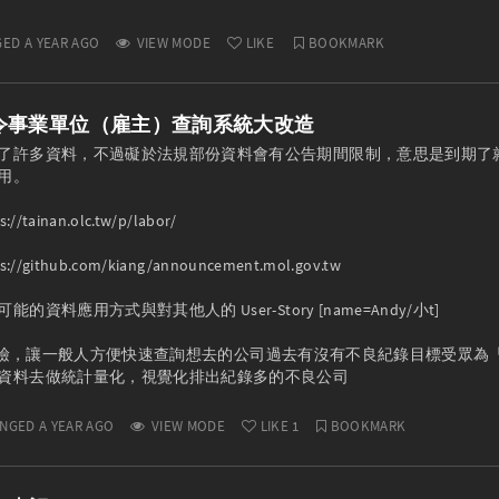
ED A YEAR AGO
VIEW MODE
LIKE
BOOKMARK
令事業單位（雇主）查詢系統大改造
了許多資料，不過礙於法規部份資料會有公告期間限制，意思是到期了
用。

tainan.olc.tw/p/labor/

/github.com/kiang/announcement.mol.gov.tw

資料應用方式與對其他人的 User-Story [name=Andy/小t]

: 就職健檢，讓一般人方便快速查詢想去的公司過去有沒有不良紀錄目標受眾為
資料去做統計量化，視覺化排出紀錄多的不良公司
NGED A YEAR AGO
VIEW MODE
LIKE
1
BOOKMARK