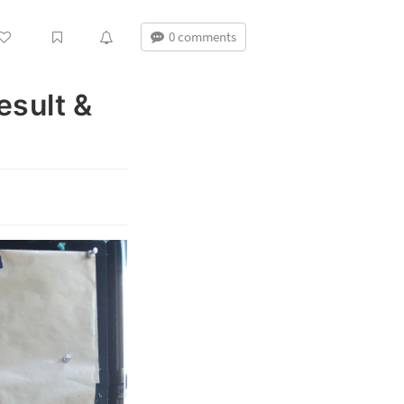
0 comments
ult &