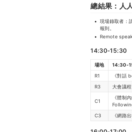
總結果：人
現場錄取者：
報到。
Remote speake
14:30-15:30
場地
14:30-1
R1
《對話 
R3
大會議程
《體制內的
C1
Follow
C3
《網路出
16:00-17:00