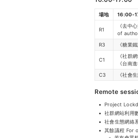
場地
16:00-1
《去中心治理
R1
of autho
R3
《糖業鐵路與
《社群網
C1
《台南進
C3
《社會生
Remote sessio
Project Lock
社群網站利用
社會生態網絡
其餘議程 For ot
若有會眾想線