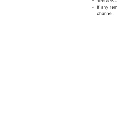
If any re
channel.