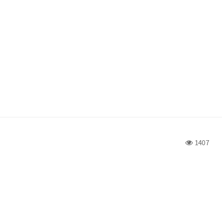
1407
t 2020 一起發生在台南的活動
g0v Summit 2020 財