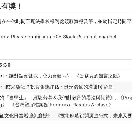
人有獎！
請在午休時間至魔法學校報到處領取海報及筆，並於指定時間至
rs: Please confirm in g0v Slack #summit channel.
5:30
bot：讓對話更健康，心力更鬆～》, 《公務員的難言之隱》
：[防呆版社會投資報酬評估：無形價值的溝通與管理]
「自學生」：經驗分享＆我們對教育的看法與期待》, 《Project
ing》, 《台灣塑膠檔案館 Formosa Plastics Archive》
征文化日益增強怎麼辦》, 《技術麻瓜跳開源進行式，未來又