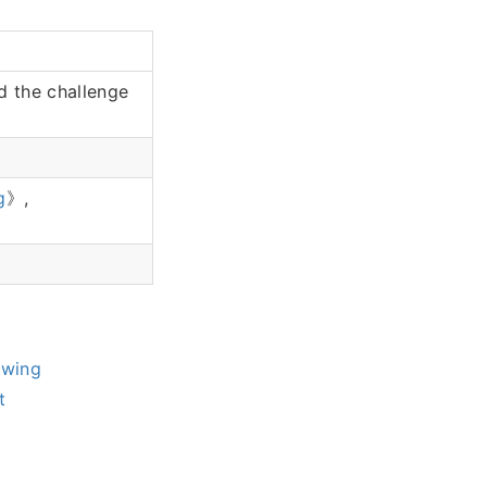
he challenge
g
》,
owing
t