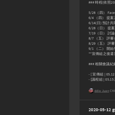
### 時程(依照20
5/28（四） Faceb
6/4 （四） 提
6/14(日) 
6/28（日）
7/19（日） 討論
8/7 （五） 評
8/29（五） 評
9/1 （二） 開始
**宣傳組之後還
### 相關會議紀錄
- [ 宣傳組 | 05.
- [議程組 | 05.1
ddio Juan
CH
2020-05-1