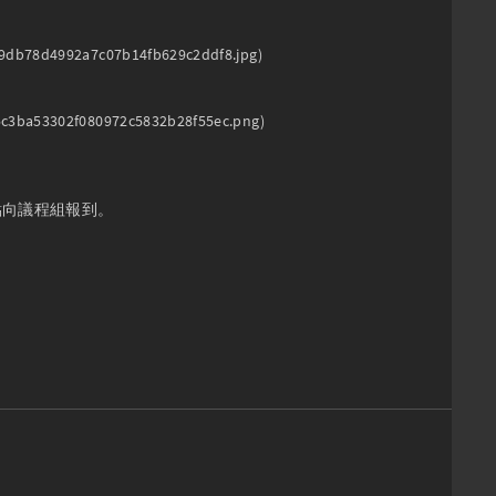
9db78d4992a7c07b14fb629c2ddf8.jpg)

c3ba53302f080972c5832b28f55ec.png)

向議程組報到。
