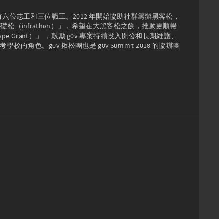
有六位志工和三位職工。2012 年開始協助社群籌辦黑客松，
基礎松（infrathon）」，希望在大黑客松之餘，推動更順暢
ype Grant）」 ，鼓勵 g0v 專案持續投入開發和長期維護、
角色。g0v 揪松團也是 g0v Summit 2018 的協辦團