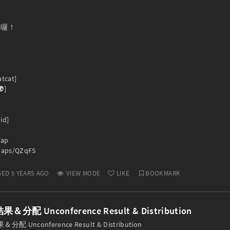
囉！

tcat]

]

d]

p

/maps/QZqFS
ED 5 YEARS AGO
VIEW MODE
LIKE
BOOKMARK
配 Unconference Result & Distribution
Unconference Result & Distribution
