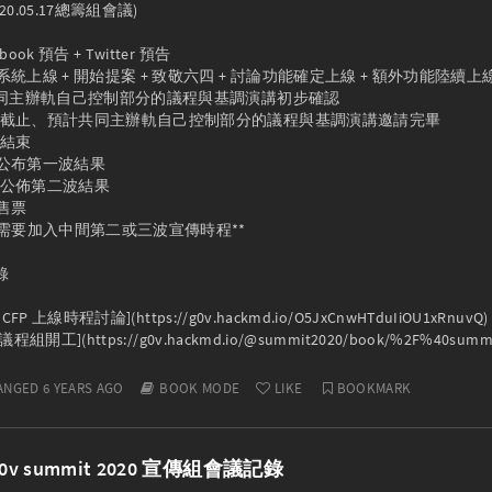
20.05.17總籌組會議)

ook 預告 + Twitter 預告

案系統上線 + 開始提案 + 致敬六四 + 討論功能確定上線 + 額外功能陸續上線
預計共同主辦軌自己控制部分的議程與基調演講初步確認

 提案截止、預計共同主辦軌自己控制部分的議程與基調演講邀請完畢

結束

審公布第一波結果

審公佈第二波結果

售票

需要加入中間第二或三波宣傳時程**



12 CFP 上線時程討論](https://g0v.hackmd.io/O5JxCnwHTduIiOU1xRnuvQ)

5 議程組開工](https://g0v.hackmd.io/@summit2020/book/%2F%40summ
ANGED 6 YEARS AGO
BOOK MODE
LIKE
BOOKMARK
2 g0v summit 2020 宣傳組會議記錄