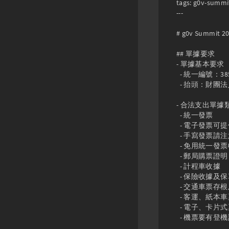
tags: g0v-summit
---

# g0v Summi
## 單據要求

- 單據基本要求

  - 統一編號：38552170

  - 抬頭：財團法人開放文化基金會

- 合法支出單據類
  - 統一發票 

  - 電子發票可提供電子發票存根檔案

  - 手寫發票請注意 5% 營業稅額、大寫數字正確

  - 免用統一發票收據 (需蓋廠商大小章)

  - 郵局購票證明 (要有統編)

  - 計程車收據

  - 保險收據及保單

  - 交通車票存根及購票證明

  - 客運、紙本車票需留票根

  - 電子、卡片式票券 (高鐵、捷運) 需索取「購票證明單」

  - 機票要有登機證，以及航空公司印的來回票購票證明
