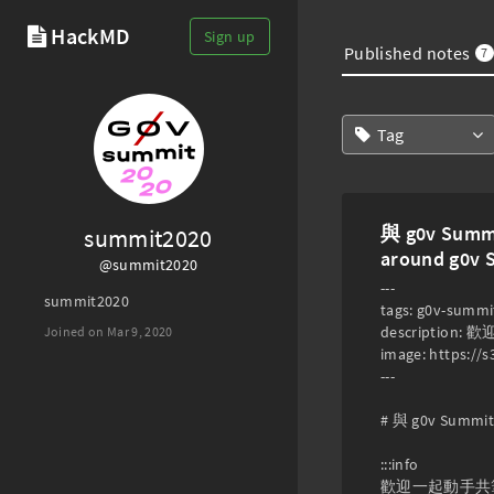
HackMD
Sign up
Published notes
7
Tag
與 g0v Sum
summit2020
around g0v 
@summit2020
---

summit2020
tags: g0v-summit
description
Joined on Mar 9, 2020
image: https:/
---

# 與 g0v Summi
:::info

歡迎一起動手共