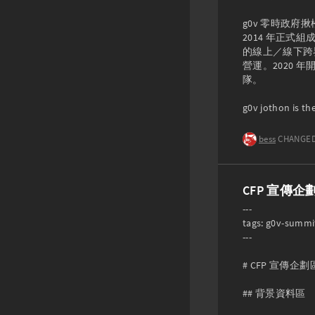
g0v 零時政府
2014 年正式
的線上／線下跨界協
營運。2020 年
隊。

g0v jothon is th
bess
CHANGED
CFP 宣傳
---

tags: g0v-summit
---

# CFP 宣傳企
## 背景資料區
