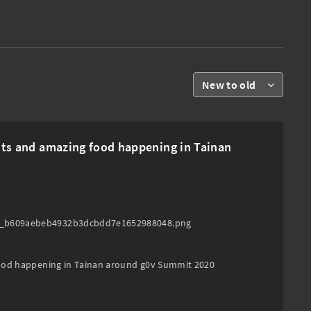
New to old
amazing food happening in Tainan
ad_b609aebeb4932b3dcbdd7e1652988048.png

pening in Tainan around g0v Summit 2020
