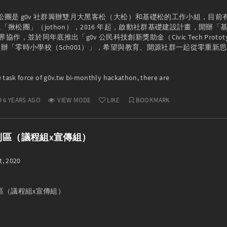
揪松團是 g0v 社群籌辦雙月大黑客松（大松）和基礎松的工作小組，目前
組成「揪松團」（jothon），2016 年起，啟動社群基礎建設計畫，開辦「
作，並於同年底推出「g0v 公民科技創新獎助金（Civic Tech Protot
開辦「零時小學校（Sch001）」，希望與教育、開源社群一起從零重新思考學校的
e task force of g0v.tw bi-monthly hackathon, there are
 6 YEARS AGO
VIEW MODE
LIKE
BOOKMARK
企劃區（議程組x宣傳組）
, 2020

劃區（議程組x宣傳組）
