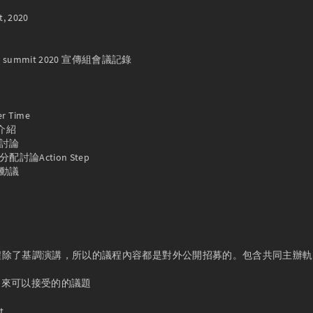
, 2020

g0v summit 2020 宣傳組會議記錄

er Time

P介紹

程討論

作分配討論Action Step

時動議

it 議程除了基調演講，所以的議程內容都是對外公開招募的。包含共同主辦
列出來可以接受的的議題


