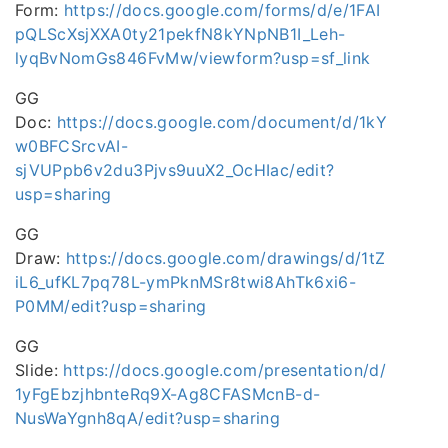
Form:
https://docs.google.com/forms/d/e/1FAI
pQLScXsjXXA0ty21pekfN8kYNpNB1I_Leh-
lyqBvNomGs846FvMw/viewform?usp=sf_link
GG
Doc:
https://docs.google.com/document/d/1kY
w0BFCSrcvAI-
sjVUPpb6v2du3Pjvs9uuX2_OcHIac/edit?
usp=sharing
GG
Draw:
https://docs.google.com/drawings/d/1tZ
iL6_ufKL7pq78L-ymPknMSr8twi8AhTk6xi6-
P0MM/edit?usp=sharing
GG
Slide:
https://docs.google.com/presentation/d/
1yFgEbzjhbnteRq9X-Ag8CFASMcnB-d-
NusWaYgnh8qA/edit?usp=sharing