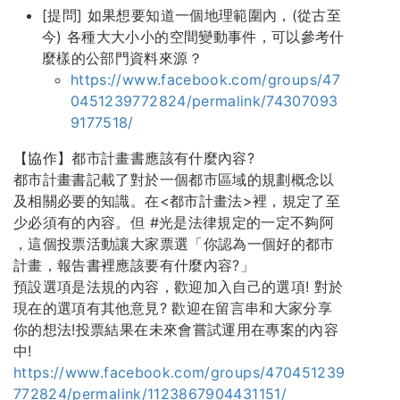
[提問] 如果想要知道一個地理範圍內，(從古至
今) 各種大大小小的空間變動事件，可以參考什
麼樣的公部門資料來源？
https://www.facebook.com/groups/47
0451239772824/permalink/74307093
9177518/
【協作】都市計畫書應該有什麼內容?
都市計畫書記載了對於一個都市區域的規劃概念以
及相關必要的知識。在<都市計畫法>裡，規定了至
少必須有的內容。但 #光是法律規定的一定不夠阿
，這個投票活動讓大家票選「你認為一個好的都市
計畫，報告書裡應該要有什麼內容?」
預設選項是法規的內容，歡迎加入自己的選項! 對於
現在的選項有其他意見? 歡迎在留言串和大家分享
你的想法!投票結果在未來會嘗試運用在專案的內容
中!
https://www.facebook.com/groups/470451239
772824/permalink/1123867904431151/