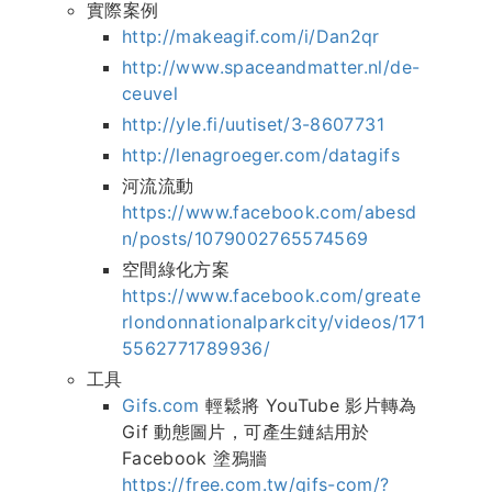
實際案例
http://makeagif.com/i/Dan2qr
http://www.spaceandmatter.nl/de-
ceuvel
http://yle.fi/uutiset/3-8607731
http://lenagroeger.com/datagifs
河流流動
https://www.facebook.com/abesd
n/posts/1079002765574569
空間綠化方案
https://www.facebook.com/greate
rlondonnationalparkcity/videos/171
5562771789936/
工具
Gifs.com
輕鬆將 YouTube 影片轉為
Gif 動態圖片，可產生鏈結用於
Facebook 塗鴉牆
https://free.com.tw/gifs-com/?