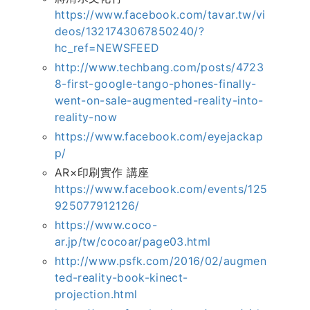
https://www.facebook.com/tavar.tw/vi
deos/1321743067850240/?
hc_ref=NEWSFEED
http://www.techbang.com/posts/4723
8-first-google-tango-phones-finally-
went-on-sale-augmented-reality-into-
reality-now
https://www.facebook.com/eyejackap
p/
AR×印刷實作 講座
https://www.facebook.com/events/125
925077912126/
https://www.coco-
ar.jp/tw/cocoar/page03.html
http://www.psfk.com/2016/02/augmen
ted-reality-book-kinect-
projection.html