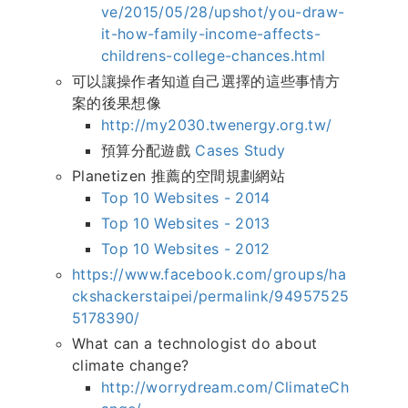
ve/2015/05/28/upshot/you-draw-
it-how-family-income-affects-
childrens-college-chances.html
可以讓操作者知道自己選擇的這些事情方
案的後果想像
http://my2030.twenergy.org.tw/
預算分配遊戲
Cases Study
Planetizen 推薦的空間規劃網站
Top 10 Websites - 2014
Top 10 Websites - 2013
Top 10 Websites - 2012
https://www.facebook.com/groups/ha
ckshackerstaipei/permalink/94957525
5178390/
What can a technologist do about
climate change?
http://worrydream.com/ClimateCh