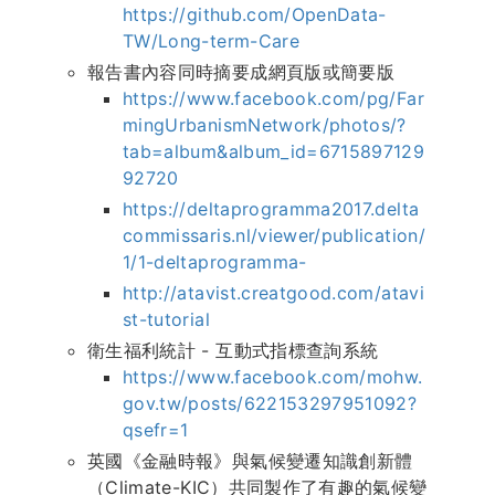
https://github.com/OpenData-
TW/Long-term-Care
報告書內容同時摘要成網頁版或簡要版
https://www.facebook.com/pg/Far
mingUrbanismNetwork/photos/?
tab=album&album_id=6715897129
92720
https://deltaprogramma2017.delta
commissaris.nl/viewer/publication/
1/1-deltaprogramma-
http://atavist.creatgood.com/atavi
st-tutorial
衛生福利統計 - 互動式指標查詢系統
https://www.facebook.com/mohw.
gov.tw/posts/622153297951092?
qsefr=1
英國《金融時報》與氣候變遷知識創新體
（Climate-KIC）共同製作了有趣的氣候變