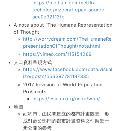
https://medium.com/netflix-
techblog/vizceral-open-source-
acc0c32113fe
A note about “The Humane Representation
of Thought”
http://worrydream.com/TheHumaneRe
presentationOfThought/note.html
https://vimeo.com/115154289
人口資料呈現方式
https://www.facebook.com/data.visual
ize/posts/556397781197335
2017 Revision of World Population
Prospects
https://esa.un.org/unpd/wpp/
地圖
紐約市，由民間建立的都市計畫圖臺，形
成對於公部門的都市計畫資料文件應進一
步公開的參考