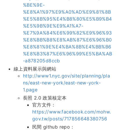
%BE%9E-
%E8%A1%97%E9%A0%AD%E9%81%8B
%E5%8B%95%E4%B8%80%E5%B9%B4
%E5%9B%9E%E9%A1%A7-
%E7%9A%84%E6%99%82%E9%96%93
%E8%BB%B8%E8%AB%87%E6%96%B0
%E8%81%9E%E4%BA%8B%E4%BB%B6
%E8%B3%87%E6%96%99%E5%BA%AB
-a878205d8ccb
線上資料展示與網站
http://www1.nyc.gov/site/planning/pla
ns/east-new-york/east-new-york-
1.page
長照 2.0 政策核定本
官方文件：
https://www.facebook.com/mohw.
gov.tw/posts/717856648380756
民間 github repo：