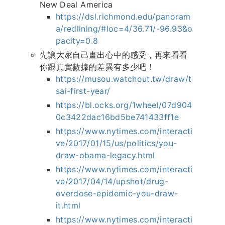
New Deal America
https://dsl.richmond.edu/panoram
a/redlining/
#loc
=4/36.71/-96.93&o
pacity=0.8
先讓大家自己畫出心中的感受，再來看看
你跟真實數據的差異有多少吧！
https://musou.watchout.tw/draw/t
sai-first-year/
https://bl.ocks.org/1wheel/07d904
0c3422dac16bd5be741433ff1e
https://www.nytimes.com/interacti
ve/2017/01/15/us/politics/you-
draw-obama-legacy.html
https://www.nytimes.com/interacti
ve/2017/04/14/upshot/drug-
overdose-epidemic-you-draw-
it.html
https://www.nytimes.com/interacti