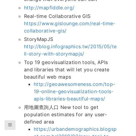
http://mapfiddle.org/
Real-time Collaborative GIS
https://www.gislounge.com/real-time-
collaborative-gis/
StoryMapJS
http://blog.infographics.tw/2015/05/te
ll-story-with-storymapjs/
Top 19 geovisualization tools, APIs
and libraries that will let you create
beautiful web maps
http://geoawesomeness.com/top-
19-online-geovisualization-tools-
apis-libraries-beautiful-maps/
用地圖查詢人口 New tool to get
population estimates for any user-
defined area
https://urbandemographics.blogsp