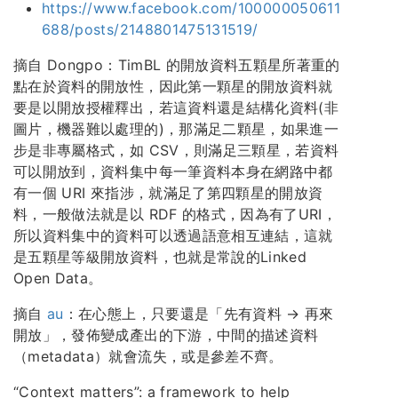
https://www.facebook.com/100000050611
688/posts/2148801475131519/
摘自 Dongpo：TimBL 的開放資料五顆星所著重的
點在於資料的開放性，因此第一顆星的開放資料就
要是以開放授權釋出，若這資料還是結構化資料(非
圖片，機器難以處理的)，那滿足二顆星，如果進一
步是非專屬格式，如 CSV，則滿足三顆星，若資料
可以開放到，資料集中每一筆資料本身在網路中都
有一個 URI 來指涉，就滿足了第四顆星的開放資
料，一般做法就是以 RDF 的格式，因為有了URI，
所以資料集中的資料可以透過語意相互連結，這就
是五顆星等級開放資料，也就是常說的Linked
Open Data。
摘自
au
：在心態上，只要還是「先有資料 → 再來
開放」，發佈變成產出的下游，中間的描述資料
（metadata）就會流失，或是參差不齊。
“Context matters”: a framework to help