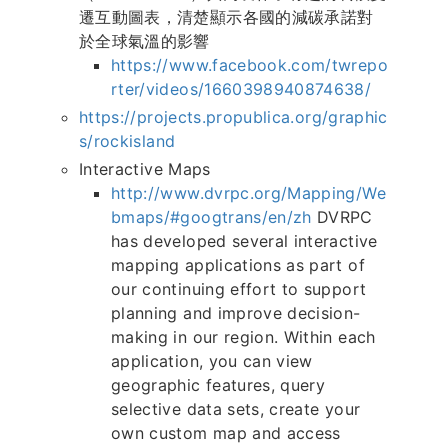
遷互動圖表，清楚顯示各國的減碳承諾對
於全球氣溫的影響
https://www.facebook.com/twrepo
rter/videos/1660398940874638/
https://projects.propublica.org/graphic
s/rockisland
Interactive Maps
http://www.dvrpc.org/Mapping/We
bmaps/
#googtrans
/en/zh
DVRPC
has developed several interactive
mapping applications as part of
our continuing effort to support
planning and improve decision-
making in our region. Within each
application, you can view
geographic features, query
selective data sets, create your
own custom map and access