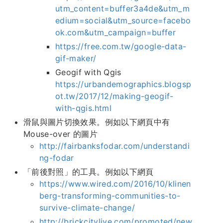
utm_content=buffer3a4de&utm_m
edium=social&utm_source=facebo
ok.com&utm_campaign=buffer
https://free.com.tw/google-data-
gif-maker/
Geogif with Qgis
https://urbandemographics.blogsp
ot.tw/2017/12/making-geogif-
with-qgis.html
滑鼠與圖片切換效果。例如以下網頁中有
Mouse-over 的圖片
http://fairbanksfodar.com/understandi
ng-fodar
「前後對照」的工具。例如以下網頁
https://www.wired.com/2016/10/klinen
berg-transforming-communities-to-
survive-climate-change/
http://brickcitylive.com/promoted/new