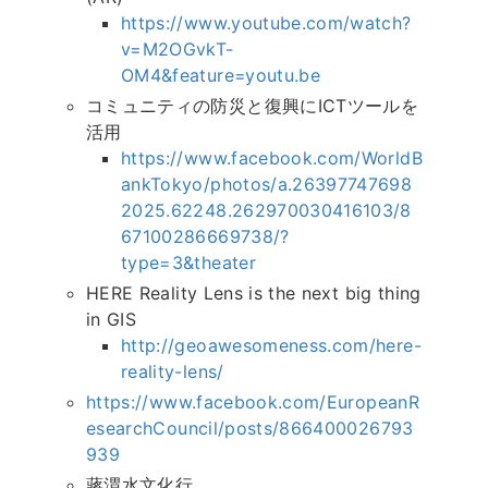
https://www.youtube.com/watch?
v=M2OGvkT-
OM4&feature=youtu.be
コミュニティの防災と復興にICTツールを
活用
https://www.facebook.com/WorldB
ankTokyo/photos/a.26397747698
2025.62248.262970030416103/8
67100286669738/?
type=3&theater
HERE Reality Lens is the next big thing
in GIS
http://geoawesomeness.com/here-
reality-lens/
https://www.facebook.com/EuropeanR
esearchCouncil/posts/866400026793
939
蔣渭水文化行