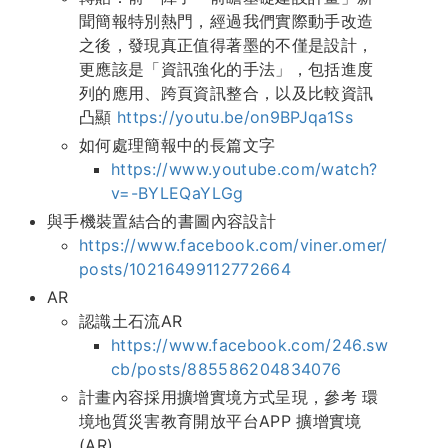
聞簡報特別熱門，經過我們實際動手改造
之後，發現真正值得著墨的不僅是設計，
更應該是「資訊強化的手法」，包括進度
列的應用、跨頁資訊整合，以及比較資訊
凸顯
https://youtu.be/on9BPJqa1Ss
如何處理簡報中的長篇文字
https://www.youtube.com/watch?
v=-BYLEQaYLGg
與手機裝置結合的書圖內容設計
https://www.facebook.com/viner.omer/
posts/10216499112772664
AR
認識土石流AR
https://www.facebook.com/246.sw
cb/posts/885586204834076
計畫內容採用擴增實境方式呈現，參考 環
境地質災害教育開放平台APP 擴增實境
(AR)