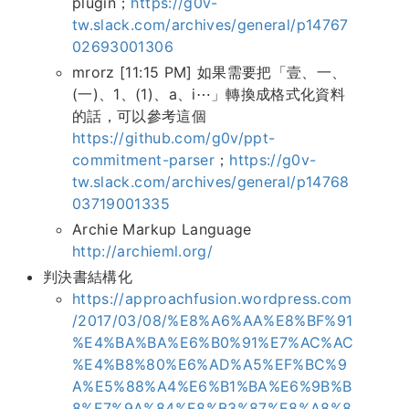
plugin；
https://g0v-
tw.slack.com/archives/general/p14767
02693001306
mrorz [11:15 PM] 如果需要把「壹、一、
(一)、1、(1)、a、i⋯」轉換成格式化資料
的話，可以參考這個
https://github.com/g0v/ppt-
commitment-parser
；
https://g0v-
tw.slack.com/archives/general/p14768
03719001335
Archie Markup Language
http://archieml.org/
判決書結構化
https://approachfusion.wordpress.com
/2017/03/08/%E8%A6%AA%E8%BF%91
%E4%BA%BA%E6%B0%91%E7%AC%AC
%E4%B8%80%E6%AD%A5%EF%BC%9
A%E5%88%A4%E6%B1%BA%E6%9B%B
8%E7%9A%84%E8%B3%87%E8%A8%8