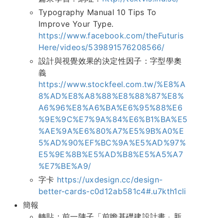
Typography Manual 10 Tips To
Improve Your Type.
https://www.facebook.com/theFuturis
Here/videos/539891576208566/
設計與視覺效果的決定性因子：字型學奧
義
https://www.stockfeel.com.tw/%E8%A
8%AD%E8%A8%88%E8%88%87%E8%
A6%96%E8%A6%BA%E6%95%88%E6
%9E%9C%E7%9A%84%E6%B1%BA%E5
%AE%9A%E6%80%A7%E5%9B%A0%E
5%AD%90%EF%BC%9A%E5%AD%97%
E5%9E%8B%E5%AD%B8%E5%A5%A7
%E7%BE%A9/
字卡
https://uxdesign.cc/design-
better-cards-c0d12ab581c4#.u7kth1cli
簡報
轉貼：前一陣子「前瞻基礎建設計畫」新