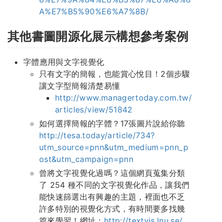
A%E7%B5%90%E6%A7%8B/
其他書圖開源化展示構想參考案例
字體應用與文字視覺化
只有文字的簡報，也能賞心悅目！2個步驟
讓文字型簡報清楚易懂
http://www.managertoday.com.tw/
articles/view/51842
如何選擇簡報的字體？17張圖片說給你聽
http://tesa.today/article/734?
utm_source=pnn&utm_medium=pnn_p
ost&utm_campaign=pnn
曾將文字視覺化過嗎？這個網頁蒐集分類
了 254 種不同的文字視覺化作品，讓我們
能快速篩選出有興趣的主題，裡面也不乏
許多特別的視覺化方式，有時間要多找幾
篇來學習！網址：
http://textvis.lnu.se/