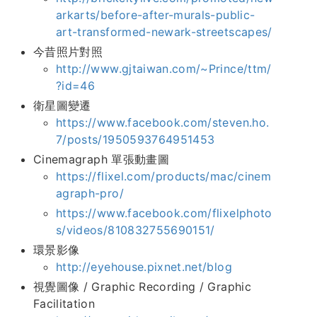
arkarts/before-after-murals-public-
art-transformed-newark-streetscapes/
今昔照片對照
http://www.gjtaiwan.com/~Prince/ttm/
?id=46
衛星圖變遷
https://www.facebook.com/steven.ho.
7/posts/1950593764951453
Cinemagraph 單張動畫圖
https://flixel.com/products/mac/cinem
agraph-pro/
https://www.facebook.com/flixelphoto
s/videos/810832755690151/
環景影像
http://eyehouse.pixnet.net/blog
視覺圖像 / Graphic Recording / Graphic
Facilitation