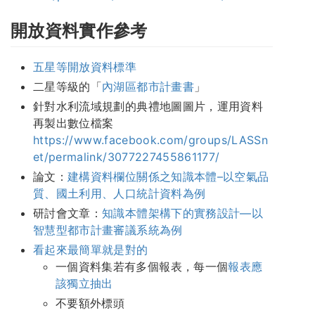
開放資料實作參考
五星等開放資料標準
二星等級的「
內湖區都市計畫書
」
針對水利流域規劃的典禮地圖圖片，運用資料
再製出數位檔案
https://www.facebook.com/groups/LASSn
et/permalink/3077227455861177/
論文：
建構資料欄位關係之知識本體–以空氣品
質、國土利用、人口統計資料為例
研討會文章：
知識本體架構下的實務設計—以
智慧型都市計畫審議系統為例
看起來最簡單就是對的
一個資料集若有多個報表，每一個
報表應
該獨立抽出
不要額外標頭