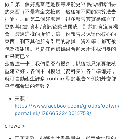
做？第一個好處當然是搜尋時能更容易找到我們要
的東西（不是靠全文檢索，然後靠不同的演算法去
推論）。而第二個好處是，很多報告其實是綜合了
更多其他的資料/資訊後彙整而成。那我們有沒有機
會，透過這樣的拆解，讓一份報告只保留他核心的
東西，剩下其他所有引用的數據，資料等，都可被
視為模組後。只是在這邊被組合起來產生我們要的
結果而已？
然後進一步，我們是否有機會，以後就只須要把模
型建立好，各個不同模組（資料集）各自準備好，
就可自動產生許多 routine 型的報告？例如外交部
每年都會出的年報？
來源：
https://www.facebook.com/groups/odtwn/
permalink/1766653240015753/
chewei>
正面表列一些都市計畫書圖中，必定會出現的