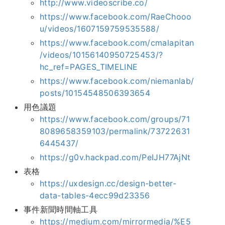
http://www.videoscribe.co/
https://www.facebook.com/RaeChooo
u/videos/1607159759535588/
https://www.facebook.com/cmalapitan
/videos/10156140950725453/?
hc_ref=PAGES_TIMELINE
https://www.facebook.com/niemanlab/
posts/10154548506393654
用色議題
https://www.facebook.com/groups/71
8089658359103/permalink/73722631
6445437/
https://g0v.hackpad.com/PeIJH77AjNt
表格
https://uxdesign.cc/design-better-
data-tables-4ecc99d23356
事件新聞時間軸工具
https://medium.com/mirrormedia/%E5