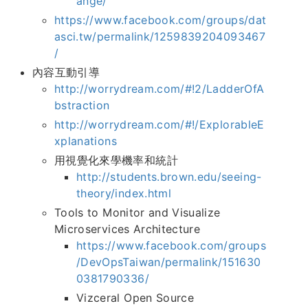
ange/
https://www.facebook.com/groups/dat
asci.tw/permalink/1259839204093467
/
內容互動引導
http://worrydream.com/#!2/LadderOfA
bstraction
http://worrydream.com/#!/ExplorableE
xplanations
用視覺化來學機率和統計
http://students.brown.edu/seeing-
theory/index.html
Tools to Monitor and Visualize
Microservices Architecture
https://www.facebook.com/groups
/DevOpsTaiwan/permalink/151630
0381790336/
Vizceral Open Source