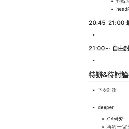
預載
head
20:45-21:
21:00～ 自由
待辦&待討
下次討論
deeper
GA研究
再約一個