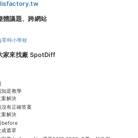
disfactory.tw
15 整體議題、跨網站
去
零時小學校
 大家來找廠 SpotDiff
題
認知是教學
文案解決
道沒有正確答案
文案解決
before
改成遮罩