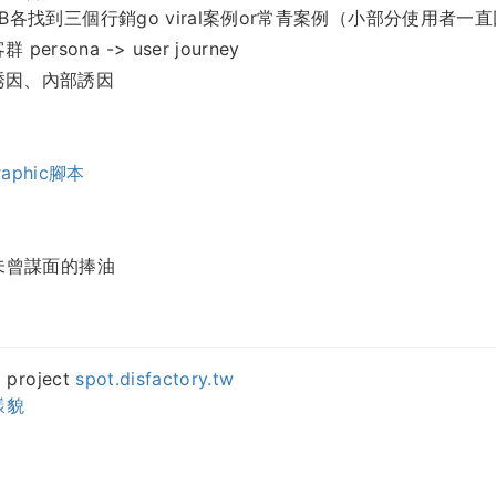
FB各找到三個行銷go viral案例or常青案例（小部分使用者一
 persona -> user journey
誘因、內部誘因
graphic腳本
未曾謀面的捧油
roject
spot.disfactory.tw
樣貌