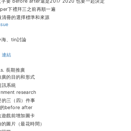
字要 before after還是2017 2020 也要一起決定
eper下禮拜三之前再順一遍
廠清冊的選擇標準和來源
sue
海、tin討論
：
連結
 v.s. 長期推廣
推廣的目的和形式
資訊系統
rnment research
要的三（四）件事
的before after
進遊戲前增加圖卡
時的圖片（最花時間）