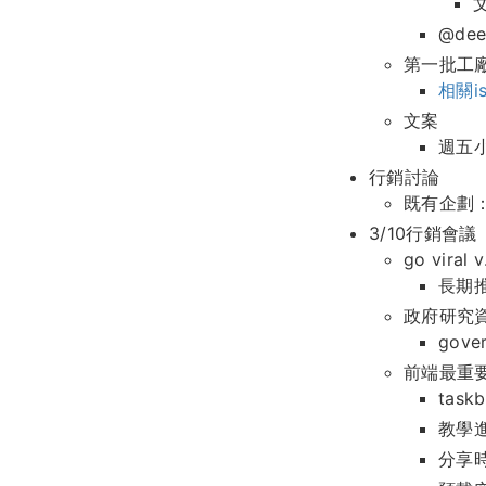
文
@de
第一批工
相關is
文案
週五小
行銷討論
既有企劃
3/10行銷會議
go viral
長期
政府研究
gove
前端最重
taskb
教學
分享