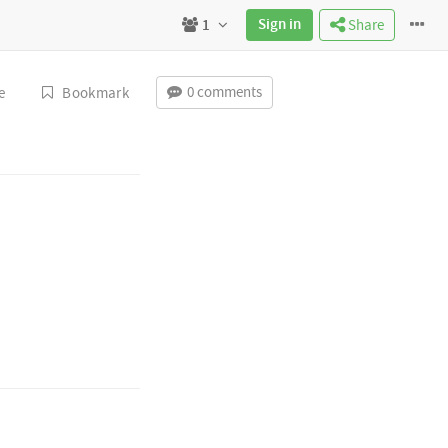
Sign in
1
Share
0 comments
e
Bookmark