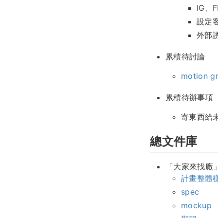
IG、
設定客群
外部
累積待討論
motion 
累積待辦事項
寄東西給
總文件庫
「大家來找廠」p
計畫整體
spec
mockup