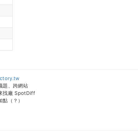
actory.tw
整體議題、跨網站
來找廠 SpotDiff
最後加點（？）