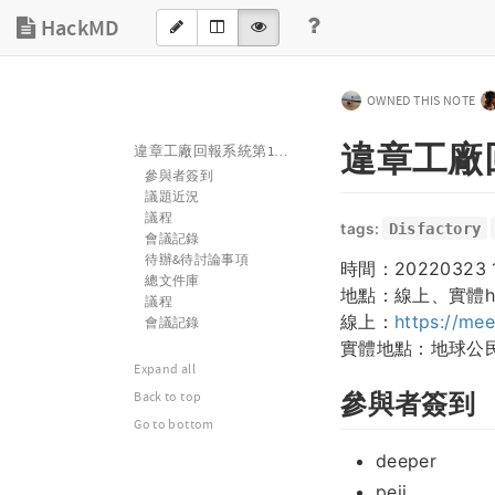
HackMD
OWNED THIS NOTE
違章工廠
違章工廠回報系統第119次小聚
參與者簽到
議題近況
議程
tags:
Disfactory
會議記錄
待辦&待討論事項
時間：20220323 1
總文件庫
地點：線上、實體hy
議程
線上：
https://me
會議記錄
實體地點：地球公民
Expand all
參與者簽到
Back to top
Go to bottom
deeper
peii