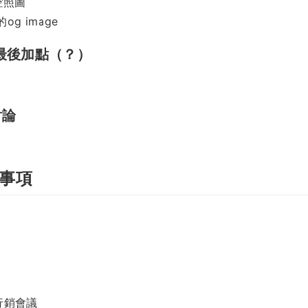
空照圖
的og image
00 最後加點（？）
討論
論事項
行銷會議