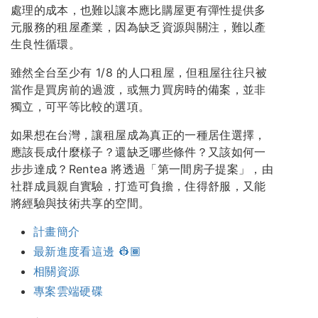
處理的成本，也難以讓本應比購屋更有彈性提供多
元服務的租屋產業，因為缺乏資源與關注，難以產
生良性循環。
雖然全台至少有 1/8 的人口租屋，但租屋往往只被
當作是買房前的過渡，或無力買房時的備案，並非
獨立，可平等比較的選項。
如果想在台灣，讓租屋成為真正的一種居住選擇，
應該長成什麼樣子？還缺乏哪些條件？又該如何一
步步達成？Rentea 將透過「第一間房子提案」，由
社群成員親自實驗，打造可負擔，住得舒服，又能
將經驗與技術共享的空間。
計畫簡介
最新進度看這邊 👷🏾
相關資源
專案雲端硬碟