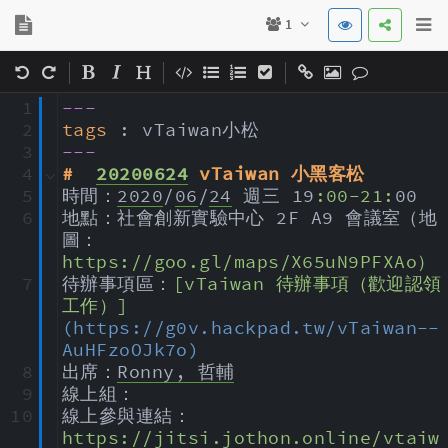
1
|
|
|
1
---
2
tags
: 
vTaiwan小松
3
---
4
#  
20200624
 vTaiwan 小黑客松
5
時間：
2020
/
06
/
24
 週三 19
:00-21:
00
6
地點：社會創新實驗中心 2F A9 會議室（地
圖：
https://goo.gl/maps/X65uN9PFXAo）
7
待辦事項區：
[vTaiwan 待辦事項（歡迎認領
工作）]
(https://g0v.hackpad.tw/vTaiwan--
AuHFzoOJk7o)
8
出席：
Ronny, 哲輔
9
線上組：
10
線上參與連結：
https://jitsi.jothon.online/vtaiw