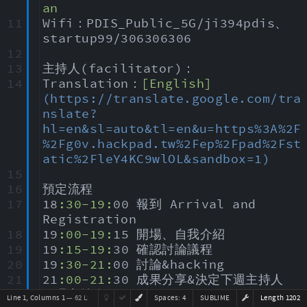
an
11
Wifi：PDIS_Public_5G/ji394pdis、
startup99/306306306
12
13
主持人(facilitator)：
14
Translation：
[English]
(https://translate.google.com/tra
nslate?
hl=en&sl=auto&tl=en&u=https%3A%2F
%2Fg0v.hackpad.tw%2Fep%2Fpad%2Fst
atic%2FleY4KC9wlOL&sandbox=1)
15
16
預定流程
17
18
:30-19:
00 報到 Arrival and 
Registration
18
19
:00-19:
15 開場、自我介紹
19
19
:15-19:
30 確認討論議程
20
19
:30-21:
00 討論&hacking
21
21
:00-21:
30 成果分享&決定下週主持人
22
下週主持人：
Line 1, Columns 1
— 62 Lines
Spaces:
4
SUBLIME
Length 1202