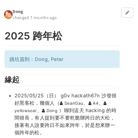
Dong
changed 7 months ago
2025 跨年松
跳坑簽到：Dong, Peter
緣起
2025/05/25（日） g0v hackath67n 沙發很
好黑客松，幾個人（
、
、
SeanGau
A4
、
）聊到這天 hacking 的時
yellowsoar
Dong
間很長，有人提到要不要乾脆辦跨日的大松，
接著有人說要跨日不如來跨年，於是想來辦一
個跨年的松。