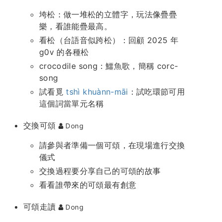
垮松：做一堆松的立體字，玩法像疊疊
樂，看誰能疊最高。
看松（台語音似跨松）：回顧 2025 年
g0v 的各種松
crocodile song：鱷魚歌，簡稱 corc-
song
試看覓
tshì khuànn-māi
：試吃環節可用
這個詞當單元名稱
交換可頌
Dong
請參與者準備一個可頌，在現場進行交換
儀式
交換過程要分享自己的可頌的故事
看看誰帶來的可頌最有創意
可頌走讀
Dong