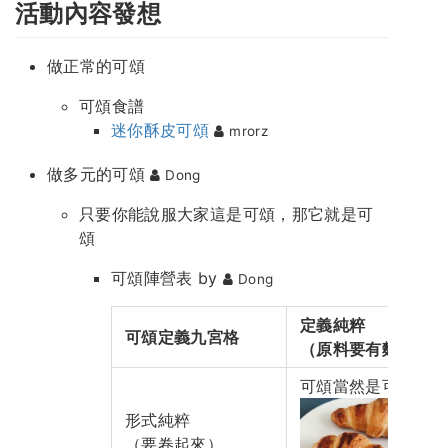
活動內容發想
做正常的可頌
可頌食譜
迷你酥皮可頌
mrorz
做多元的可頌
Dong
只要你能說服大家這是可頌，那它就是可
頌
可頌陣營表 by
Dong
定義純粹
可頌定義九宮格
（原料要有麵粉）
可頌當然是可頌
形式純粹
（要卷起來）