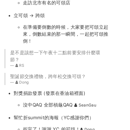
走訪北市有名的可頌店
立可頌 → 跨頌
在準備要倒數的時候，大家要把可頌立起
來，倒數結束的那一瞬間，一起把可頌推
倒！
是不是該想一下午夜十二點前要安排什麼環
節？
RS
聖誕節交換禮物，跨年松交換可頌？
Dong
對獎捐款發票 (發票在香油箱裡面)
沒中QAQ 全部槓龜QAQ
SeanGau
幫忙折summit的海報（YC感謝你們）
折完了！謝謝 YC 的可頌！
Dong