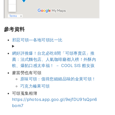
參考資料
邪惡可頌—各地可頌比一比
網好評推爆！台北必吃8間「可頌專賣店」推
薦：法式麵包店、人氣咖啡廳都入榜！外酥內
軟、爆餡口感太幸福！ － COOL SIS 酷女孩
麥當勞也有可頌
原味可頌：值得您細細品味的金黃可頌！
巧克力榛果可頌
可頌蒐集相簿
https://photos.app.goo.gl/9ejfDU91sQpn6
bom7