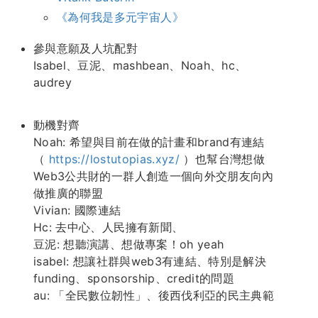
《為何我是多元宇宙人》
參與意願及人坑配對
Isabel、豆泥、mashbean、Noah、hc、
audrey
動機對齊
Noah: 希望與目前在做的計畫和brand有連結
（
https://lostutopias.xyz/
）也幫台灣想做
Web3公共財的一群人創造一個向外交朋友向內
做推廣的聯盟
Vivian: 國際連結
Hc: 去中心、人民擁有新聞、
豆泥: 想聽演講、想做專案！oh yeah
isabel: 想讓社群與web3有連結、特別是解決
funding、sponsorship、credit的問題
au: 「全民數位韌性」、後西伐利亞的民主典範