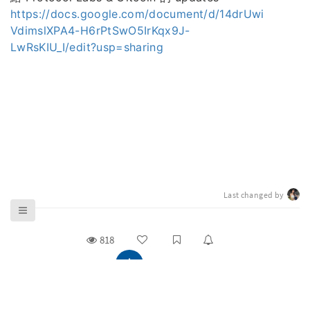
https://docs.google.com/document/d/14drUwi
VdimslXPA4-H6rPtSwO5IrKqx9J-
LwRsKIU_I/edit?usp=sharing
Last changed by
818
Isabel Hou