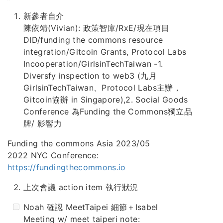
新參者自介
陳依靖(Vivian): 政策智庫/RxE/現在項目
DID/funding the commons resource
integration/Gitcoin Grants, Protocol Labs
Incooperation/GirlsinTechTaiwan -1.
Diversfy inspection to web3 (九月
GirlsinTechTaiwan、Protocol Labs主辦，
Gitcoin協辦 in Singapore),2. Social Goods
Conference 為Funding the Commons獨立品
牌/ 影響力
Funding the commons Asia 2023/05
2022 NYC Conference:
https://fundingthecommons.io
上次會議 action item 執行狀況
Noah 確認 MeetTaipei 細節＋Isabel
Meeting w/ meet taiperi note: