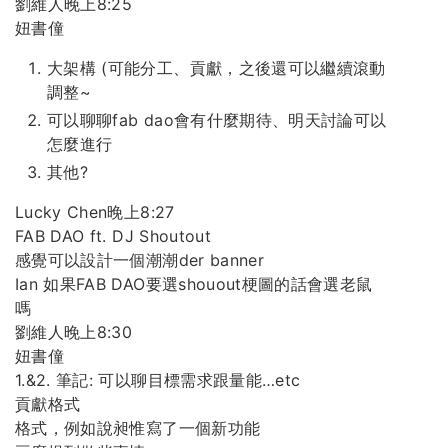
劉維人晚上8:25
妞書僮
大架構 (可能分工、貢獻，之後還可以繼續滾動
調整~
可以聊聊fab dao會有什麼期待、明天討論可以
怎麼進行
其他?
Lucky Chen晚上8:27
FAB DAO ft. DJ Shoutout
感覺可以設計一個潮潮der banner
Ian 如果FAB DAO要選shouout梗圖的話會選老鼠
嗎
劉維人晚上8:30
妞書僮
1.&2. 筆記: 可以聊目標需求跟量能…etc
貢獻格式
格式，例如說昶惟寫了一個新功能