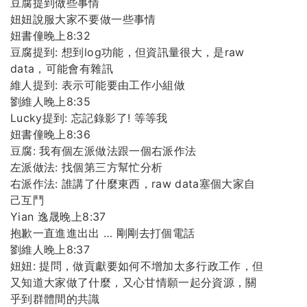
豆腐提到做些事情
妞妞說服大家不要做一些事情
妞書僮晚上8:32
豆腐提到: 想到log功能，但資訊量很大，是raw
data，可能會有雜訊
維人提到: 表示可能要由工作小組做
劉維人晚上8:35
Lucky提到: 忘記錄影了! 等等我
妞書僮晚上8:36
豆腐: 我有個左派做法跟一個右派作法
左派做法: 找個第三方幫忙分析
右派作法: 誰講了什麼東西，raw data塞個大家自
己互鬥
Yian 逸晟晚上8:37
抱歉一直進進出出 … 剛剛去打個電話
劉維人晚上8:37
妞妞: 提問，做貢獻要如何不增加太多行政工作，但
又知道大家做了什麼，又心甘情願一起分資源，關
乎到群體間的共識