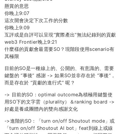
懸賞的意思
你晚上9:07
這次開會決定下次工作的分數
你晚上9:09
互評或是自評可以呈現“實際產出”無法紀錄到的貢獻
web3 Frontier晚上9:21
什麼樣的貢獻會最需要SO？現階段使用scenario有
其極限
目前的SO是一種線上的、公開的、有意識的、需要
鍵盤的 “事後” 感謝 -> 如果SO並非存在於 “事後“，
而是存在於 “貢獻的進行式” 呢？
-> 目前的SO：optimal outcome為積極用鍵盤使
用SO下的文字雲（plurality）＆ranking board ->
好處是養成團體內的雙向感謝文化
->進階的SO：「turn on/off Shoutout mode」或
「turn on/off Shoutout AI bot」feat到線上或線