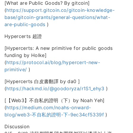
[What are Public Goods? By gitcoin]
(
https://support.gitcoin.co/gitcoin-knowledge-
base/gitcoin-grants/general-questions/what-
are-public-goods
)
Hypercerts 超證
[Hypercerts: A new primitive for public goods
funding by Holke]
(
https://protocol.ai/blog/hypercert-new-
primitive/
)
[Hypercerts 白皮書翻譯 by da0 ]
(
https://hackmd.io/@goodoryza/r1S1_ehy3
)
[【Web3】不自私的證明（下）by Noah Yeh]
(
https://medium.com/noahs-onward-
blog/web3-不自私的證明-下-9ec34cf5339f
)
Discussion