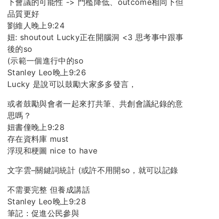
下會議的可能性 -> 門檻降低、outcome相同下但
品質更好
劉維人晚上9:24
妞: shoutout Lucky正在開腦洞 <3 思考事中跟事
後的so
(示範一個進行中的so
Stanley Leo晚上9:26
Lucky 是說可以鼓勵大家多多發言，
或者鼓勵與會者一起來打共筆、共創會議紀錄的意
思嗎？
妞書僮晚上9:28
存在資料庫 must
浮現和梗圖 nice to have
文字雲–關鍵詞統計 (或許不用開so，就可以記錄
不需要完整 但養成講話
Stanley Leo晚上9:28
筆記：促進公民參與