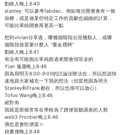
劉維人晚上8:40
stanley: 可以參考fabdao。例如每次開會會有一個
加權，或是做某些特定工作的貢獻也細緻的計算，
可能比單純開會再更高一點
想到vivian分享過，哪幾個階段出現幾類人，或哪
個階段很需要什麼人 “重金禮聘”
劉維人晚上8:41
有沒有可能跑出單純跑過來開會領現金的
Yian 逸晟晚上8:46
因為我明天8:00-9:00的討論沒辦法在，所以想說快
速地跟大家補充一下我的想法（但當然因為明天
Stanley和Frank都在，所以也很可以放心）
Tofus Wang晚上8:46
絕對有
我就是那個常常在學校為了蹭便當聽講座的人類
web3 Frontier晚上8:46
偶也是會吃便當ㄉ
妞書僮晚上8:48