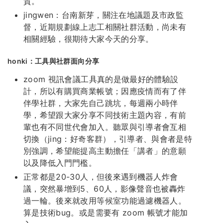
質。
jingwen：台南新芽，關注在地議題及市政監
督，近期規劃線上志工相關社群活動，尚未有
相關經驗，很期待大家今天的分享。
honki：工具與社群面向分享
zoom 視訊會議工具真的是做最好的體驗設
計，所以有購買商業帳號；因應疫情而有了伴
伴學社群，大家先自己跳坑，每週兩小時伴
學，希望跟大家分享不同技術主題內容，有前
輩也有不同世代會加入。聽眾與引導者會互相
切換（jing：好奇客群），引導者、與會者是特
別強調，希望能提高主動擔任「講者」的意願
以及降低入門門檻。
正常都是20-30人，但後來遇到機器人炸會
議，突然暴增到5、60人，影像聲音也被轟炸
過一輪。後來就改用等候室功能過濾機器人。
算是技術bug。或是需要有 zoom 帳號才能加