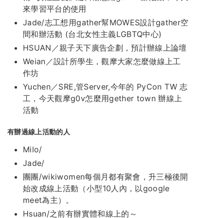
來學習平台的使用
Jade/志工想用gather幫MOWES設計gather空
間和辦活動 (台北女性主義LGBTQ中心)
HSUAN／親子天下廣告企劃，預計辦線上論壇
Weian／設計所學生，觀摩大家怎麼做線上工
作坊
Yuchen／SRE,管Server,今年的 PyCon TW 志
工，今天觀摩g0v怎麼用gether town 辦線上
活動
有辦過線上活動的人
Milo/
Jade/
團團/wikiwomen每個月都有聚會，升三極後開
始改成線上活動（小型10人內，以google
meet為主）。
Hsuan/之前有辦實體和線上的～