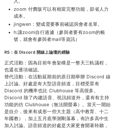
入。
zoom 付費版可以有相當完整功能，節省人力
成本。
jingwen：變成需要事前確認與會者名單。
h:讓zoom自行過濾（參與者要有zoom的帳
號，就會有參與者mail等資訊）
RS：在 Discord 開線上論壇的經驗
正式活動：因為目前年會架構是一整天三軌議程，
也還在逐項確認。
替代活動：在活動延期前的原日期舉辦 Discord 線
上討論。好處是有大型語音頻道，目標受眾有
Discord 的機率也比 Clubhouse 等高很多。
Discord 除了內建語音、視訊頻道外，還有有主持
功能的仿 Clubhouse（無法開螢幕）。當天一開始
是自介，後來有成形一些大主題（高中教育、十二
年國教），加上五月底學測剛落幕，有許多高中生
加入討論。語音頻道的好處是大家更會開著聆聽，