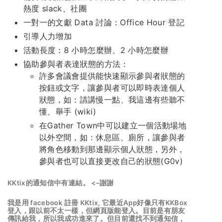
熱度 slack、社團
一對一的文獻 Data 討論：Office Hour 登記
引導人力增加
活動長度：8 小時怎麼辦、2 小時怎麼辦
協助參與者表達狀態的方法：
許多會議會提供能快速顯示參與者狀態的
按鈕或文字，讓參與者可以即時表達個人
狀態，如：請講慢一點、我這邊有些聽不
懂、舉手 (wiki)
在Gather Town中可以建立一個活動場地
以外空間，如：休息區、廁所，讓參與者
將角色移動到那邊顯示個人狀態，另外，
參與者也可以直接更改自己的狀態(G0v)
KKtix的通知信中有連結。 <–謝謝
我是用 facebook 註冊 KKtix, 它最近App好像只有KKBox
登入，跟以前不太一樣，但網頁版能登入。目前是有朋友
傳訊給我，所以我成功進來了。但目前還找不到通知信，