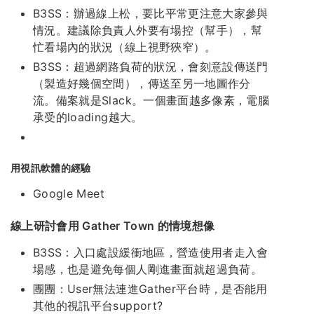
B3SS：辦過線上松，要比平常更注意大家參與
情況。建議除負責人外要有場控（幫手），幫
忙看場內的狀況（線上視野狹窄）。
B3SS：超過網路負荷的狀況，會刻意設傳送門
（製造好幾個空間），傳送至另一地圖作分
流。備案就是Slack。一個畫面越多像素，電腦
承受的loading越大。
用視訊軟體的經驗
Google Meet
線上研討會用 Gather Town 的情境想像
B3SS：入口處設緩衝地區，營造使用者走入會
場感，也是避免每個人剛進畫面就超過負荷。
團團：User無法連進Gather平台時，是否能用
其他的視訊平台support?