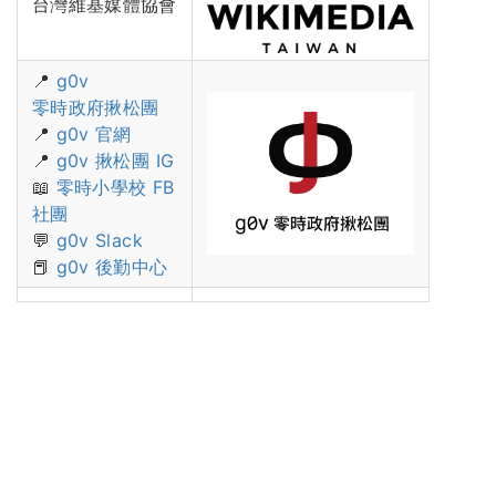
台灣維基媒體協會
📍
g0v
零時政府揪松團
📍
g0v 官網
📍
g0v 揪松團 IG
📖
零時小學校 FB
社團
💬
g0v Slack
📕
g0v 後勤中心