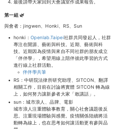
最後請帶大家回到大會議室作成果報告。
第一組 🌿
與會者：jingwen、Honki、RS、Sun
honki：
Openlab.Taipei
社群共同發起人，社群
專注在開源、藝術與科技。近期、藝術與科
技。近期因為疫情與來自不同社群的朋友成立
「伴伴學」，希望用線上陪伴彼此學習的方式
進行線上社群活動。
伴伴學共筆
RS：中研院法律所研究助理、SITCON、翻譯
相關工作，目前在討論將實體 SITCON 轉為線
上，如何努力讓新參者大家「敢講話」。
sun：城市浪人、品牌、電影
城市浪人注重體驗事教育，關心社會議題後反
思。注重現場體驗與感覺。疫情關係陸續將活
動轉為線上，也在思考如何讓活動更有參與品