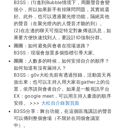
B3SS：(1)進到Bubble情境下，周圍聲音會變
很小，所以如果新手有排隊問問題，其實就還
好。此外，也可以透過聚光燈功能，隔絕其他
的聲音（在聚光燈內的人聲音才聽的到）。
(2)在左邊的聊天可指定特定對象傳送訊息，如
果要方便快速找到人，要設計ID強制分群。
團團：如何避免與會者在現場迷路？
B3SS：現場會放置多個指標引導大家。
團團：人數多的時候，如何安排自介的順序？
如何知道有沒有漏掉人？
B3SS：g0v大松先前有透過預錄，活動當天再
放出來；也可以主持人用大家在gather上的位
置，依序請與會者自介。如果是一般視訊平台
EX：google meet，可以用主持人畫面的順序
安排。 >>>
大松自介錄製頁面
B3SS分享：舞台功能，在這個區塊講話的聲音
可以傳到整個會場（不限於在同個會議室
中）。