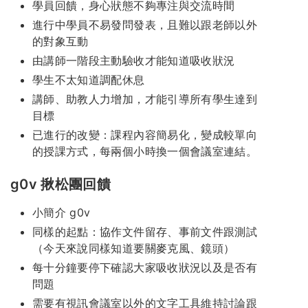
學員回饋，身心狀態不夠專注與交流時間
進行中學員不易發問發表，且難以跟老師以外
的對象互動
由講師一階段主動驗收才能知道吸收狀況
學生不太知道調配休息
講師、助教人力增加，才能引導所有學生達到
目標
已進行的改變：課程內容簡易化，變成較單向
的授課方式，每兩個小時換一個會議室連結。
g0v 揪松團回饋
小簡介 g0v
同樣的起點：協作文件留存、事前文件跟測試
（今天來說同樣知道要關麥克風、鏡頭）
每十分鐘要停下確認大家吸收狀況以及是否有
問題
需要有視訊會議室以外的文字工具維持討論跟