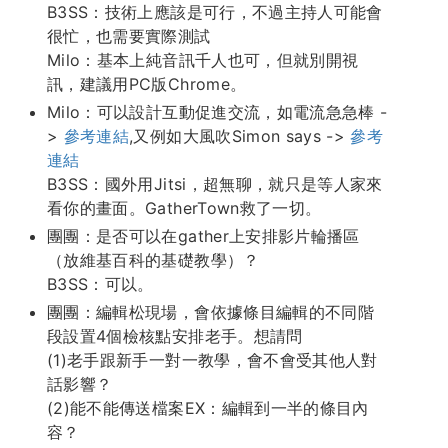
B3SS：技術上應該是可行，不過主持人可能會
很忙，也需要實際測試
Milo：基本上純音訊千人也可，但就別開視
訊，建議用PC版Chrome。
Milo：可以設計互動促進交流，如電流急急棒 -
>
參考連結
,又例如大風吹Simon says ->
參考
連結
B3SS：國外用Jitsi，超無聊，就只是等人家來
看你的畫面。GatherTown救了一切。
團團：是否可以在gather上安排影片輪播區
（放維基百科的基礎教學）？
B3SS：可以。
團團：編輯松現場，會依據條目編輯的不同階
段設置4個檢核點安排老手。想請問
(1)老手跟新手一對一教學，會不會受其他人對
話影響？
(2)能不能傳送檔案EX：編輯到一半的條目內
容？