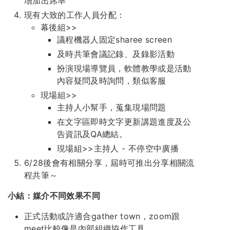
增加出席率
現有大致的工作人員分配：
幕後組>>
議程機器人固定sharee screen
及時共筆會議記錄、及錄影活動
扮演現場導覽員，軟體教學或是活動
內容疑問及時詢問，類似客服
現場組>>
主持人小幫手，蒐集現場問題
在文字區即時文字更新講題進度及公
告資訊及QA總結。
現場組>>主持人 - 不停空中廣播
6/28後會有相關分享，屆時可推出分享相關流
程共筆～
小結：媒介不同效果不同
正式活動或許適合gather town，zoom跟
meet比較像是內部組織協作工具