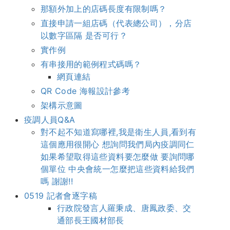
那額外加上的店碼長度有限制嗎？
直接申請一組店碼（代表總公司），分店
以數字區隔 是否可行？
實作例
有串接用的範例程式碼嗎？
網頁連結
QR Code 海報設計參考
架構示意圖
疫調人員Q&A
對不起不知道寫哪裡,我是衛生人員,看到有
這個應用很開心 想詢問我們局內疫調同仁
如果希望取得這些資料要怎麼做 要詢問哪
個單位 中央會統一怎麼把這些資料給我們
嗎 謝謝!!
0519 記者會逐字稿
行政院發言人羅秉成、唐鳳政委、交
通部長王國材部長