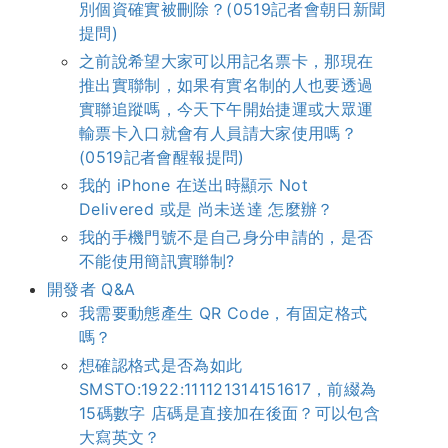
別個資確實被刪除？(0519記者會朝日新聞
提問)
之前說希望大家可以用記名票卡，那現在
推出實聯制，如果有實名制的人也要透過
實聯追蹤嗎，今天下午開始捷運或大眾運
輸票卡入口就會有人員請大家使用嗎？
(0519記者會醒報提問)
我的 iPhone 在送出時顯示 Not
Delivered 或是 尚未送達 怎麼辦？
我的手機門號不是自己身分申請的，是否
不能使用簡訊實聯制?
開發者 Q&A
我需要動態產生 QR Code，有固定格式
嗎？
想確認格式是否為如此
SMSTO:1922:111121314151617，前綴為
15碼數字 店碼是直接加在後面？可以包含
大寫英文？