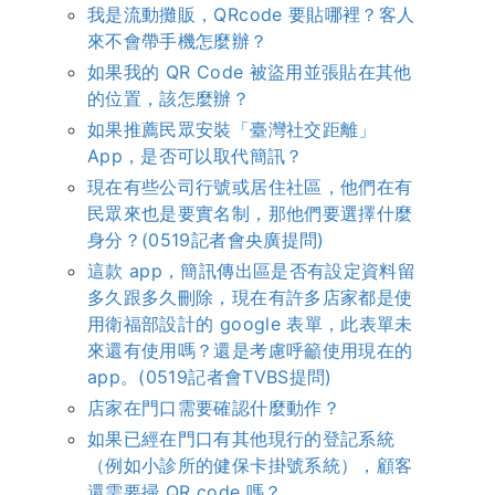
我是流動攤販，QRcode 要貼哪裡？客人
來不會帶手機怎麼辦？
如果我的 QR Code 被盜用並張貼在其他
的位置，該怎麼辦？
如果推薦民眾安裝「臺灣社交距離」
App，是否可以取代簡訊？
現在有些公司行號或居住社區，他們在有
民眾來也是要實名制，那他們要選擇什麼
身分？(0519記者會央廣提問)
這款 app，簡訊傳出區是否有設定資料留
多久跟多久刪除，現在有許多店家都是使
用衛福部設計的 google 表單，此表單未
來還有使用嗎？還是考慮呼籲使用現在的
app。(0519記者會TVBS提問)
店家在門口需要確認什麼動作？
如果已經在門口有其他現行的登記系統
（例如小診所的健保卡掛號系統），顧客
還需要掃 QR code 嗎？