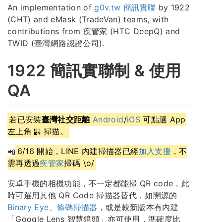
An implementation of
g0v.tw 簡訊實聯
by 1922
(CHT) and eMask (TradeVan) teams, with
contributions from 疾管家 (HTC DeepQ) and
TWID (臺灣網路認證公司).
1922 簡訊實聯制 & 使用
QA
若已安裝
臺灣社交距離
Android
/
iOS
可點選 App
左上角
掃描。
📲
6/16 開始，LINE 內建掃描器已經
加入支援
，不
需再透過
疾管家
掃碼 \o/
安卓手機的相機功能，不一定都能掃 QR code，此
時可選用其他 QR Code 掃描器替代，如開源的
Binary Eye
、
條碼掃描器
，或是較新版本有內建
「Google Lens 智慧鏡頭」亦可使用，準確度比