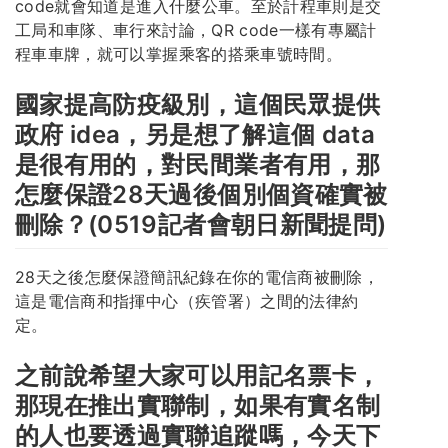
code就會知道是進入什麼公車。至於計程車則是交
工局和車隊、車行來討論，QR code一樣有專屬計
程車車牌，就可以掌握乘客的搭乘車號時間。
國家提高防疫級別，這個民眾提供
政府 idea，另是想了解這個 data
是很有用的，對民間業者有用，那
怎麼保證28天過後個別個資確實被
刪除？(0519記者會朝日新聞提問)
28天之後怎麼保證簡訊紀錄在你的電信商被刪除，
這是電信商和指揮中心（疾管署）之間的法律約
定。
之前說希望大家可以用記名票卡，
那現在推出實聯制，如果有實名制
的人也要透過實聯追蹤嗎，今天下