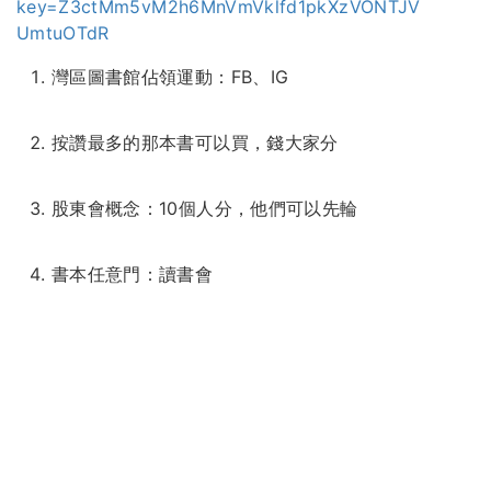
key=Z3ctMm5vM2h6MnVmVklfd1pkXzVONTJV
UmtuOTdR
灣區圖書館佔領運動：FB、IG
按讚最多的那本書可以買，錢大家分
股東會概念：10個人分，他們可以先輪
書本任意門：讀書會