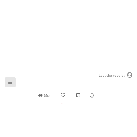
Last changed by
593
bayarea
Read more