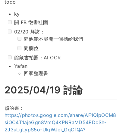
todo
ky
開 FB 徵書社團
02/20 拜訪：
問他能不能開一個櫃給我們
問欄位
館藏書拍照：AI OCR
Yafan
回家整理書
2025/04/19 討論
照的書：
https://photos.google.com/share/AF1QipOCM8
siOC4T1ajeGgn8VmQ4KPNRaMD54EDcSh-
2J3uLgLypS5o-UkjWJei_GqCfQA?