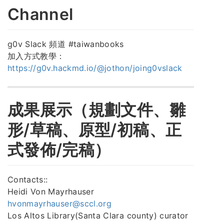
Channel
g0v Slack 頻道 #taiwanbooks
加入方式教學：
https://g0v.hackmd.io/@jothon/joing0vslack
成果展示（規劃文件、雛
形/草稿、原型/初稿、正
式發佈/完稿）
Contacts::
Heidi Von Mayrhauser
hvonmayrhauser@sccl.org
Los Altos Library(Santa Clara county) curator