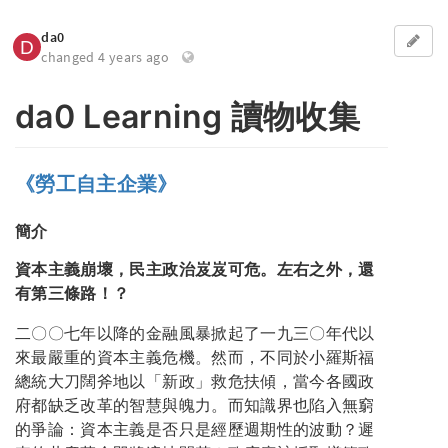
da0
changed 4 years ago
da0 Learning 讀物收集
《勞工自主企業》
簡介
資本主義崩壞，民主政治岌岌可危。左右之外，還
有第三條路！？
二〇〇七年以降的金融風暴掀起了一九三〇年代以
來最嚴重的資本主義危機。然而，不同於小羅斯福
總統大刀闊斧地以「新政」救危扶傾，當今各國政
府都缺乏改革的智慧與魄力。而知識界也陷入無窮
的爭論：資本主義是否只是經歷週期性的波動？遲