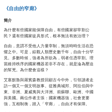
《自由的窄廊》
簡介
為什麼有些國家能保障自由，有些國家卻宰割公
民？還有些國家徒具形式，根本無法有效治理？
自由，意謂不受他人力量宰制，無須時時生活在恐
懼之中。可是，綜觀人類歷史數千年，自由十分罕
見。多數時候，強者為所欲為，弱者任憑宰割。理
當維持秩序的國家機器若非不存在，就是淪為壓迫
的幫兇。為什麼會這樣？
艾塞默魯與羅賓森教授回顧古今中外，引領讀者走
訪一個又一個文明故事。從雅典城邦、阿拉伯與中
東、非洲、夏威夷與大洋洲、前蘇聯、歐洲、中國
與美國。兩位作者主張：國家機器強，社會更要
強，互相制衡，踏入「窄廊」，自由才有保障。