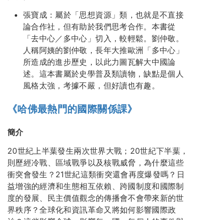
張寶成：屬於「思想資源」類，也就是不直接
論合作社，但有助於我們思考合作。本書從
「去中心／多中心」切入，較輕鬆。劉仲敬。
人稱阿姨的劉仲敬，長年大推歐洲「多中心」
所造成的進步歷史，以此力圖瓦解大中國論
述。這本書屬於史學普及類讀物，缺點是個人
風格太強，考據不嚴，但好讀也有趣。
《哈佛最熱門的國際關係課》
簡介
20世紀上半葉發生兩次世界大戰；20世紀下半葉，
則歷經冷戰、區域戰爭以及核戰威脅，為什麼這些
衝突會發生？21世紀這類衝突還會再度爆發嗎？日
益增強的經濟和生態相互依賴、跨國制度和國際制
度的發展、民主價值觀念的傳播會不會帶來新的世
界秩序？全球化和資訊革命又將如何影響國際政