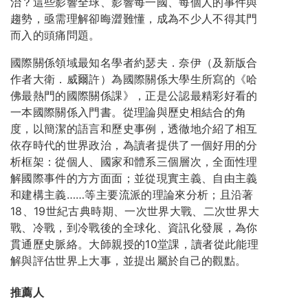
治？這些影響全球、影響每一國、每個人的事件與
趨勢，亟需理解卻晦澀難懂，成為不少人不得其門
而入的頭痛問題。
國際關係領域最知名學者約瑟夫．奈伊（及新版合
作者大衛．威爾許）為國際關係大學生所寫的《哈
佛最熱門的國際關係課》，正是公認最精彩好看的
一本國際關係入門書。從理論與歷史相結合的角
度，以簡潔的語言和歷史事例，透徹地介紹了相互
依存時代的世界政治，為讀者提供了一個好用的分
析框架：從個人、國家和體系三個層次，全面性理
解國際事件的方方面面；並從現實主義、自由主義
和建構主義……等主要流派的理論來分析；且沿著
18、19世紀古典時期、一次世界大戰、二次世界大
戰、冷戰，到冷戰後的全球化、資訊化發展，為你
貫通歷史脈絡。大師親授的10堂課，讀者從此能理
解與評估世界上大事，並提出屬於自己的觀點。
推薦人