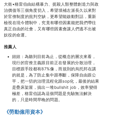
大衛•格雷伯由結構暴力、扼殺人類整體創造力與政
治價值等三個角度切入，希望填補左派長久以來對
於官僚制度的批判空缺，更希望能啟動對話，重新
檢視在現今體制中，究竟有哪些因素能把我們帶往
真正自由的社會，又有哪些因素會讓人們逃不出被
奴役的命運。
推薦人
妞妞：為聽到目前為止，從概念的層次來看，
現行的官僚主義跟目前正在發展的分散治理，
目標跟手段都有87%像，而規則的烏托邦在講
的就是，為了防止集中跟專斷，保障自由跟公
平，把一切的治理流程化跟sop化，最後的結果
是疊床架屋，搞出一堆bullshit job，效率變得
極差，格雷伯認為這個問題是先驗無法解決
的，只是時間早晚的問題。
《勞動僱用資本》