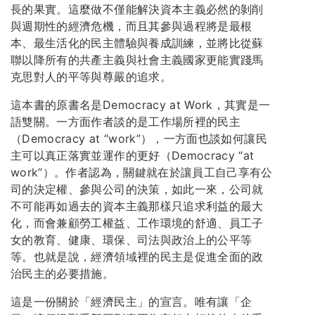
長的果實。這麼做不僅能解決資本主義必然的剝削
與週期性的經濟危機，而且其參與過程將是最根
本、最生活化的民主體驗與養成訓練，並將比從蘇
聯以降所有的共產主義與社會主義國家更能實踐馬
克思對人的平等與尊嚴的追求。
這本書的原書名是Democracy at Work，其實是一
語雙關。一方面作者談的是工作場所裡的民主
（Democracy at “work”），一方面也談如何讓民
主可以真正落實並運作的更好（Democracy “at
work”）。作者認為，關鍵就在於讓員工自己享有公
司的決定權、參與公司的決策，如此一來，公司就
不可能再如過去的資本主義那樣只追求利益的最大
化，而會兼顧勞工權益、工作環境的舒適、員工子
女的教育、健康、環保、司法與政治上的公平等
等。也就是說，經濟領域裡的民主是促進全面的政
治民主的必要措施。
這是一份關於「經濟民主」的宣言。唯有讓「企