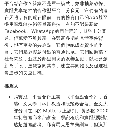
平台點合作？答案不是單一模式，亦非抽象教條。
實踐共享精神的合作型平台十分多元，它們有的遠
在天邊，有的近在眼前；有的擁有自己的App甚至
採用區塊鏈技術等最新科技，有的不過是基於
Facebook、WhatsApp的同仁群組，似乎十分普
通。但萬變不離其宗，在豐富多樣的具體事件背
後，也有重要的共通點：它們拒絕成為資本的平
台，它們屬於樂意付出的普通民眾。它們回應當下
社會問題，並基於鄰里街坊的友善互動，以社會創
新為手段，達致協同共享、建立共同體以及促進社
會進步的長遠目標。
推薦人
張寶成：平台合作主義：《平台點合作》，香
港中文大學邱林川教授和阮耀啟合著。全文大
部分可在邱的 Matters 上讀到。黃孫權 2020
年初曾邀邱來台講座，學識程度和實踐經驗顯
然超越邀請者。邱有馬克思主義訓練，但沒那