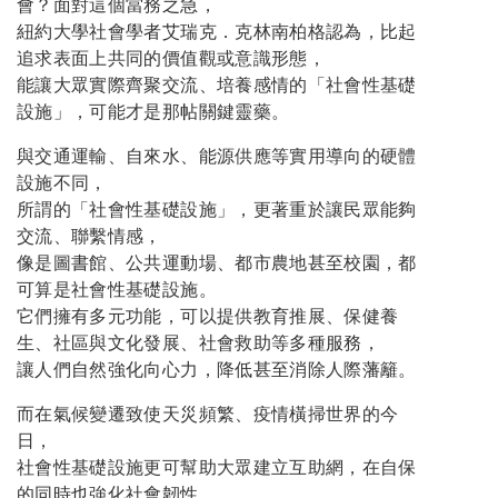
會？面對這個當務之急，
紐約大學社會學者艾瑞克．克林南柏格認為，比起
追求表面上共同的價值觀或意識形態，
能讓大眾實際齊聚交流、培養感情的「社會性基礎
設施」，可能才是那帖關鍵靈藥。
與交通運輸、自來水、能源供應等實用導向的硬體
設施不同，
所謂的「社會性基礎設施」，更著重於讓民眾能夠
交流、聯繫情感，
像是圖書館、公共運動場、都市農地甚至校園，都
可算是社會性基礎設施。
它們擁有多元功能，可以提供教育推展、保健養
生、社區與文化發展、社會救助等多種服務，
讓人們自然強化向心力，降低甚至消除人際藩籬。
而在氣候變遷致使天災頻繁、疫情橫掃世界的今
日，
社會性基礎設施更可幫助大眾建立互助網，在自保
的同時也強化社會韌性，