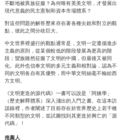
不斷地被異族征服？為何唯有英美文明，才發展出
現代意義的民主憲制和資本市場體系？
對這些問題的解答歷來存在著各種尖銳和對立的觀
點，彼此之間分歧巨大。
中文世界裡盛行的觀點通常是，文明一定遵循進步
主義的原則，從某個較低的階段發展為更高的階
段；蠻族雖然征服了文明的中國，但最後又被同
化。此外也信奉文明的多元主義和相對論，認為不
同的文明各自有其優勢，而中華文明絲毫不輸給西
方文明。
《文明更迭的源代碼》一書可以說是「阿姨學」
（歷史解釋體系）深入淺出的入門之書。在這本訪
談錄裡，作者闡述了目前存在於世界歷史上若干種
不同類型的文明，並試圖找到其更迭於興亡的「源
代碼」！
推薦人