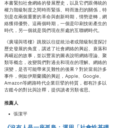
本書緊扣社會網絡的發展歷史，以及它們跟傳統的
權力階級制度之間時而緊張、時而激烈的關係，特
別是在兩個重要的革命與創新時期，情勢逆轉，網
絡獲得優勢。這兩個時期，一個是印刷技術產生的
時代，另一個就是我們現在所處的互聯網時代。
《廣場與塔樓》跳脫以往從統治者或階級制度探討
歷史發展的角度，講述了社會網絡的興起、衰落和
再崛起的故事，並以豐富的圖表說明網絡理論、聚
類等概念，改變我們對過去和現在的理解。網絡的
演變，是否可能帶來災難性的後果？對於當前許多
事件，例如伊斯蘭國的興起，Apple、Google、
Amazon等網路時代企業巨擘的特質，都有許多以
古鑑今的對比與詮釋，提供讀者另類省思。
推薦人
張潔平
《沒有人是一座孤島：運用「社會性基礎