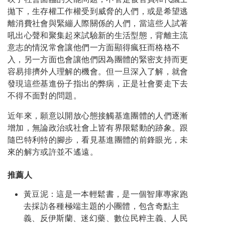
拋下，生存權工作權受到威脅的人們，或是希望逃
離消費社會與緊繃人際關係的人們，當這些人試著
吼出心聲和聚集起來試驗新的生活型態，背離主流
意志的情況常會讓他們一方面顯得瘋狂而格格不
入，另一方面也會讓他們因為團體的緊密支持而更
容易排擠外人理解的機會。但一旦深入了解，就會
發現這些基進份子指出的弊病，正是社會要走下去
不得不面對的問題。
近年來，願意以開放心態接觸基進團體的人們逐漸
增加，無論政治或社會上皆有界限鬆動的跡象。跟
隨巴特利特的腳步，看見基進團體的前鋒眼光，未
來的解方或許並不遙遠。
推薦人
黃豆泥：這是一本輕鬆書，是一個智庫專家跑
去採訪各種極端主題的小團體，包含奇點主
義、反伊斯蘭、迷幻藥、數位民粹主義、人民