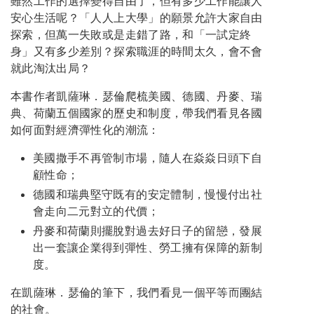
雖然工作的選擇變得自由了，但有多少工作能讓人
安心生活呢？「人人上大學」的願景允許大家自由
探索，但萬一失敗或是走錯了路，和「一試定終
身」又有多少差別？探索職涯的時間太久，會不會
就此淘汰出局？
本書作者凱薩琳．瑟倫爬梳美國、德國、丹麥、瑞
典、荷蘭五個國家的歷史和制度，帶我們看見各國
如何面對經濟彈性化的潮流：
美國撒手不再管制市場，隨人在焱焱日頭下自
顧性命；
德國和瑞典堅守既有的安定體制，慢慢付出社
會走向二元對立的代價；
丹麥和荷蘭則擺脫對過去好日子的留戀，發展
出一套讓企業得到彈性、勞工擁有保障的新制
度。
在凱薩琳．瑟倫的筆下，我們看見一個平等而團結
的社會。