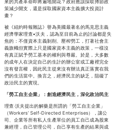
來的共產革命即將遍地開花？政府應該採取撙節政
策減少開支，還是採取國家資本主義擴大投資計
畫？
被《紐約時報雜誌》譽為美國最著名的馬克思主義
經濟學家理查•沃夫，認為至目前為止的討論都是失
焦的：不僅資本主義剝削、壓榨勞工，打著社會主
義旗幟但實際上只是國家資本主義的政策，一樣沒
有真正賦予勞工基本的權利與尊嚴。於是，大多數
的成年人在決定自己的生計的辦公室或工廠裡完全
沒有發言權，因此民主從來沒有辦法真正落實在我
們的生活當中。換言之，經濟民主的缺乏，阻礙了
政治民主的實現。
「勞工自主企業」：創造經濟民主，深化政治民主
理查‧沃夫提出的解藥是所謂的「勞工自主企業」
（Workers’ Self-Directed Enterprises），讓公
司、企業等所有私人生產單位的員工自己成為股東
兼經理，自己管理公司，自己享有生產的結果與成