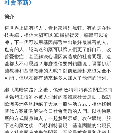
社會革新》
簡介
這世界上總有些人，看起來特別瘋狂。有的走在科
技尖端，相信大腦可以3D掃描複製、軀體可以冷
凍，下一代可以用基因篩選生出最好最厲害的人。
也有的人，認為迷幻藥可以讓人們更了解自己、改
善憂鬱症，甚至解決心理因素造成的社會問題。這
些都太不可思議？那麼提倡要封鎖國境，隔開伊斯
蘭教徒和基督教徒的人呢？以前這聽起來也完全不
可能，但現在卻有越來越多人加入了他們的行列。
繼《黑暗網路》之後，傑米‧巴特利特再次關注抱持
著強烈主張卻不被人理解的團體或社會運動，探訪
歐洲美洲各地拒絕了大眾一般生活方式，相信找到
替代方案能夠解決今日社會問題的人們。以彷彿臥
底的方式親身加入，一起參與示威、攻佔礦場、服
下迷幻藥之後，巴特利特發現，基進團體的出現反
映了社會面臨的失能問題，不管是被官員和代議士