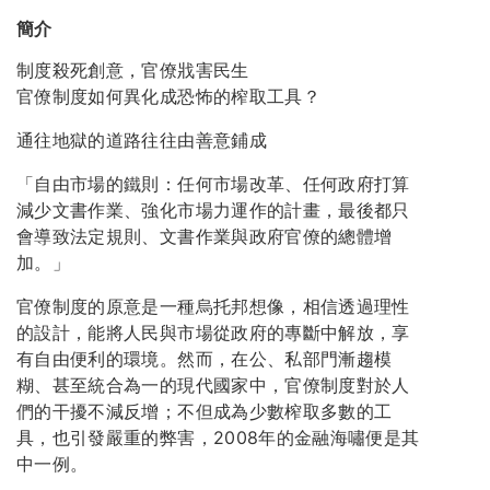
簡介
制度殺死創意，官僚戕害民生
官僚制度如何異化成恐怖的榨取工具？
通往地獄的道路往往由善意鋪成
「自由市場的鐵則：任何市場改革、任何政府打算
減少文書作業、強化市場力運作的計畫，最後都只
會導致法定規則、文書作業與政府官僚的總體增
加。」
官僚制度的原意是一種烏托邦想像，相信透過理性
的設計，能將人民與市場從政府的專斷中解放，享
有自由便利的環境。然而，在公、私部門漸趨模
糊、甚至統合為一的現代國家中，官僚制度對於人
們的干擾不減反增；不但成為少數榨取多數的工
具，也引發嚴重的弊害，2008年的金融海嘯便是其
中一例。