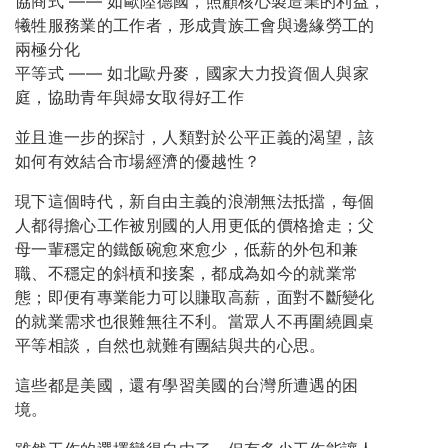
協商式 —— 如歐陸德國，照顧核心製造業的利益，
犧牲服務業的工作者，形成貴族工會與邊緣勞工的
兩極分化
平等式 —— 如北歐丹麥，國家大力投資個人與家
庭，協助青年與婦女取得好工作
並且進一步的探討，人類對於公平正義的渴望，該
如何有效結合市場經濟的優越性？
現下這個時代，新自由主義的浪潮無法抵擋，每個
人都得擔心工作被別國的人用更低的價格搶走；父
母一輩穩定的鐵飯碗愈來愈少，低薪的外包和兼
職、不穩定的斜槓和接案，都成為如今的就業常
態；即便有專業能力可以賺取高薪，面對不斷變化
的就業需求也很難無往不利。當眾人不再圍繞圓桌
平等相談，自然也就難有團結與共的心思。
這些都是美國，還有學習美國的台灣所遭遇的困
境。