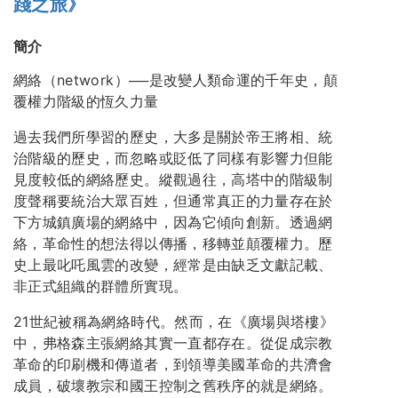
踐之旅》
簡介
網絡（network）──是改變人類命運的千年史，顛
覆權力階級的恆久力量
過去我們所學習的歷史，大多是關於帝王將相、統
治階級的歷史，而忽略或貶低了同樣有影響力但能
見度較低的網絡歷史。縱觀過往，高塔中的階級制
度聲稱要統治大眾百姓，但通常真正的力量存在於
下方城鎮廣場的網絡中，因為它傾向創新。透過網
絡，革命性的想法得以傳播，移轉並顛覆權力。歷
史上最叱吒風雲的改變，經常是由缺乏文獻記載、
非正式組織的群體所實現。
21世紀被稱為網絡時代。然而，在《廣場與塔樓》
中，弗格森主張網絡其實一直都存在。從促成宗教
革命的印刷機和傳道者，到領導美國革命的共濟會
成員，破壞教宗和國王控制之舊秩序的就是網絡。