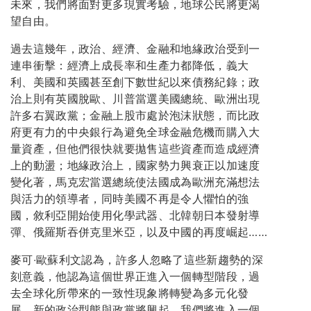
未來，我們將面對更多現實考驗，地球公民將更渴
望自由。
過去這幾年，政治、經濟、金融和地緣政治受到一
連串衝擊：經濟上成長率和生產力都降低，義大
利、美國和英國甚至創下數世紀以來債務紀錄；政
治上則有英國脫歐、川普當選美國總統、歐洲出現
許多右翼政黨；金融上股市處於泡沫狀態，而比政
府更有力的中央銀行為避免全球金融危機而購入大
量資產，但他們很快就要拋售這些資產而造成經濟
上的動盪；地緣政治上，國家勢力興衰正以加速度
變化著，馬克宏當選總統使法國成為歐洲充滿想法
與活力的領導者，同時美國不再是令人懼怕的強
國，敘利亞開始使用化學武器、北韓朝日本發射導
彈、俄羅斯吞併克里米亞，以及中國的再度崛起……
麥可‧歐蘇利文認為，許多人忽略了這些新趨勢的深
刻意義，他認為這個世界正進入一個轉型階段，過
去全球化所帶來的一致性現象將轉變為多元化發
展，新的政治型態與政黨將興起，我們將進入一個