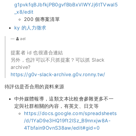
g1pvkfqBJbfkjPB0gvfBbBxVlWYJj6tTVwaI5
_x8/edit
200 個專案清單
ky 的人力徵求
ael
提案者 id 也很適合連結
另外，也許可以不只抓提案？可以抓 Slack
archive?
https://g0v-slack-archive.g0v.ronny.tw/
待評估是否合用的資料來源
中外媒體報導，這類文本比較會參雜更多不一
定與社群相關的內容，有英文、日文等
https://docs.google.com/spreadsheets
/d/1YaD9e3HQ19ft2lSz_B9nnxjw8A-
4Tbfain9OvnS38aw/edit#gid=0