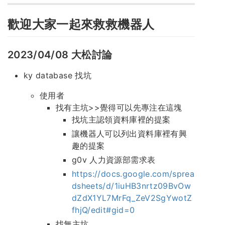
歡迎大家一起來救救機器人
2023/04/08 大松討論
ky database 找坑
使用者
找有主坑>>覺得可以先專注在這塊
找坑主認領資料庫裡的提案
讓機器人可以列出資料庫裡有興
趣的提案
g0v 人力資源部需求表
https://docs.google.com/sprea
dsheets/d/1iuHB3nrtz09BvOw
dZdX1YL7MrFq_ZeV2SgYwotZ
fhjQ/edit#gid=0
找無主坑