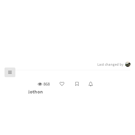
Last changed by
868
jothon
g0v 零時政府揪松團（ jothon）是主辦 g0v 百人大黑客
松與基礎松的工作小組（task force），2012 年底開始舉
辦雙月大松，2014 年後正式取名為 https://jothon.
Read more