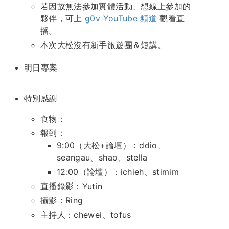
若因故無法參加實體活動、想線上參加的
夥伴，可上
g0v YouTube 頻道
觀看直
播。
本次大松沒有新手旅遊團＆短講。
明日專案
特別感謝
食物：
報到：
9:00（大松+論壇）：ddio、
seangau、shao、stella
12:00（論壇）：ichieh、stimim
直播錄影：Yutin
攝影：Ring
主持人：chewei、tofus