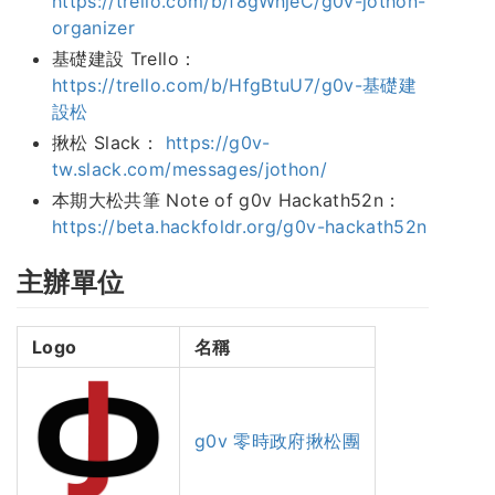
https://trello.com/b/f8gWnjeC/g0v-jothon-
organizer
基礎建設 Trello：
https://trello.com/b/HfgBtuU7/g0v-基礎建
設松
揪松 Slack：
https://g0v-
tw.slack.com/messages/jothon/
本期大松共筆 Note of g0v Hackath52n：
https://beta.hackfoldr.org/g0v-hackath52n
主辦單位
Logo
名稱
g0v 零時政府揪松團