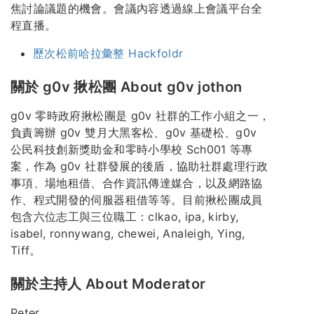
焦討論議題的機會。會議內容透過線上會議平台全
程直播。
歷次松前哈拉彙整 Hackfoldr
關於 g0v 揪松團 About g0v jothon
g0v 零時政府揪松團是 g0v 社群的工作小組之一，
負責籌辦 g0v 雙月大黑客松、g0v 基礎松、g0v
公民科技創新獎助金和零時小學校 Sch001 等專
案，作為 g0v 社群發展的後盾，協助社群處理行政
事項、場地租借、合作資訊傳達媒合，以及網路協
作、程式開發的伺服器租借等等。目前揪松團成員
包含六位志工與三位職工：clkao, ipa, kirby,
isabel, ronnywang, chewei, Analeigh, Ying,
Tiff。
關於主持人 About Moderator
Peter