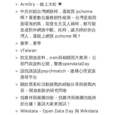
Arm0ry - 鏈上大松 💗
中共封鎖台灣網路時，還能買 pchome
嗎？重要數位服務韌性檢測 - 台灣是個四
面環海的島，當發生天災人禍時，都可能
造成對外網路中斷。此時，歲月靜好的台
灣人，還能上網買 pchome 嗎？
藥學．要學
vTaiwan
防災開放資料，osm與相關照片應用 - 公
部門與資料公開，響應opendataDay
該找誰談談psychmatch - 建構心理資源
搜尋平台
關於黑客松活動挑戰的經驗分享與挑戰內
容 - 開放創新的研究問卷
找夥伴與揪團功能 - 找夥伴與揪團功能終
於出爐！邀請大家來測試！
Wikidata - Open Data Day 與 Wikidata