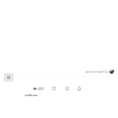
Last changed by
653
jothon
g0v 零時政府揪松團（ jothon）是主辦 g0v 百人大黑客
松與基礎松的工作小組（task force），2012 年底開始舉
辦雙月大松，2014 年後正式取名為 https://jothon.