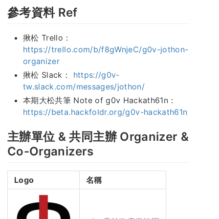
參考資料 Ref
揪松 Trello：
https://trello.com/b/f8gWnjeC/g0v-jothon-
organizer
揪松 Slack：
https://g0v-
tw.slack.com/messages/jothon/
本期大松共筆 Note of g0v Hackath61n：
https://beta.hackfoldr.org/g0v-hackath61n
主辦單位 & 共同主辦 Organizer &
Co-Organizers
Logo
名稱