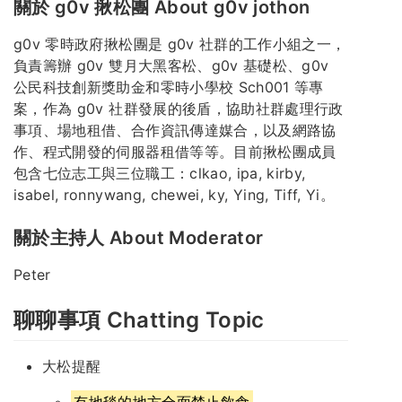
關於 g0v 揪松團 About g0v jothon
g0v 零時政府揪松團是 g0v 社群的工作小組之一，
負責籌辦 g0v 雙月大黑客松、g0v 基礎松、g0v
公民科技創新獎助金和零時小學校 Sch001 等專
案，作為 g0v 社群發展的後盾，協助社群處理行政
事項、場地租借、合作資訊傳達媒合，以及網路協
作、程式開發的伺服器租借等等。目前揪松團成員
包含七位志工與三位職工：clkao, ipa, kirby,
isabel, ronnywang, chewei, ky, Ying, Tiff, Yi。
關於主持人 About Moderator
Peter
聊聊事項 Chatting Topic
大松提醒
有地毯的地方全面禁止飲食