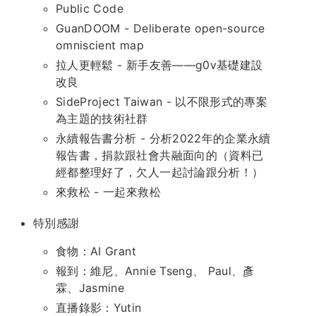
Public Code
GuanDOOM - Deliberate open-source
omniscient map
拉人更輕鬆 - 新手友善——g0v基礎建設
改良
SideProject Taiwan - 以不限形式的專案
為主題的技術社群
永續報告書分析 - 分析2022年的企業永續
報告書，捐款跟社會共融面向的（資料已
經都整理好了，欠人一起討論跟分析！）
來救松 - 一起來救松
特別感謝
食物：AI Grant
報到：維尼、Annie Tseng、 Paul、彥
霖、Jasmine
直播錄影：Yutin