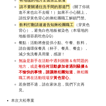
請不要關通往洗手間的那道門
（關了你就
進不來也出不去喔！）如果不小心關上，
請找穿黃色背心的揪松團職工解鎖門禁。
飲料打翻請速速告知揪松團職工
（穿黃色
背心），避免白色地板被染色（本場地的
地板很容易吃色QQ）
餐點：活動將會提供小點、午餐、飲料，
請自備環保餐具（杯子、餐具、餐盒），
減少免洗餐具用量，感謝！
無論是新手在活動中遇到困難＆有問題的
地方，或是
有任何活動參加者遇到騷擾＆
不愉快的事情，請讓揪松團知道
，揪松團
職工將在活動現場穿
黃色背心
。
若身體不適，請在家休息，我們下次再
見。
本次大松專案