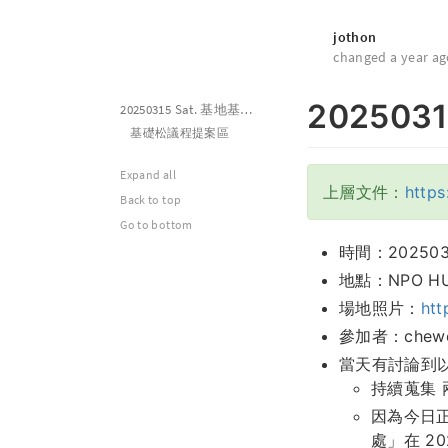
jothon
changed a year ag
202503
20250315 Sat. 基地基礎松
基礎松議程提案區
Expand all
上層文件：
http
Back to top
Go to bottom
時間：2025031
地點：NPO HU
場地照片：
htt
參加者：chewei
當天有討論到
持續蒐集 
因為今日
處」在 2