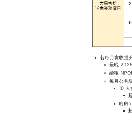
若每月實收提升至
最晚 202
續租 NPO
每月公共
10 
廚房o