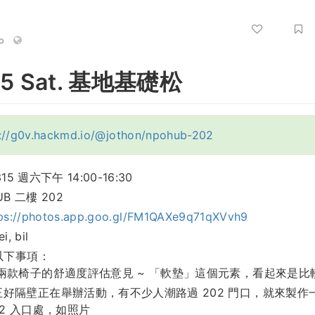
o
15 Sat. 基地基礎松
s://g0v.hackmd.io/@jothon/npohub-202
5 週六下午 14:00-16:30
B 二樓 202
ps://photos.app.goo.gl/FM1QAXe9q71qXVvh9
, bil
以下事項：
兩款椅子的舒適度評估意見 ~ 「軟墊」這個元素，看起來是比
正好隔壁正在舉辦活動，有不少人潮路過 202 門口，就來製作
02 入口處，如照片