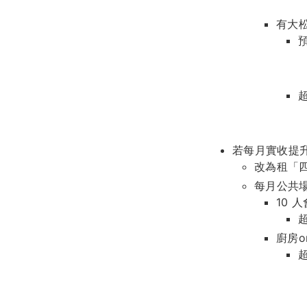
有大
若每月實收提升
改為租「四樓
每月公共
10 
廚房o