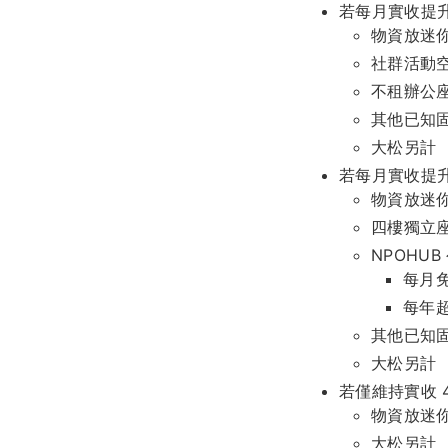
若每月實收提升至
物資放迷你倉
社群活動空
不租辦公
其他已知固
大松另計
若每月實收提升至
物資放迷你倉
四樓獨立座位
NPOHUB
每月
每年超
其他已知固
大松另計
若僅維持實收 4
物資放迷你倉
大松另計