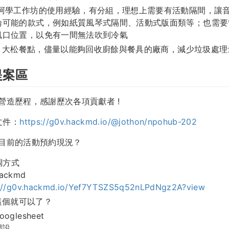
島阿學工作坊的使用經驗，有分組，理想上需要有活動隔間，讓
論可能的款式，例如紙質風琴式隔間、活動式版面類等；也需要
風口位置，以免有一間無法吹到冷氣
25 大松餐點，儘量以能夠回收廚餘與餐具的廠商，減少垃圾處理
提案區
空間營造歷程，感謝歷次各項貢獻者 !
文件：
https://g0v.hackmd.io/@jothon/npohub-202
看到目前的活動預約現況？
調方式
ckmd
s://g0v.hackmd.io/Yef7YTSZS5q52nLPdNgz2A?view
這個就可以了？
glesheet
開設