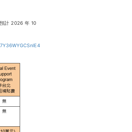
計 2026 年 10
VU7Y36WYGCSnlE4