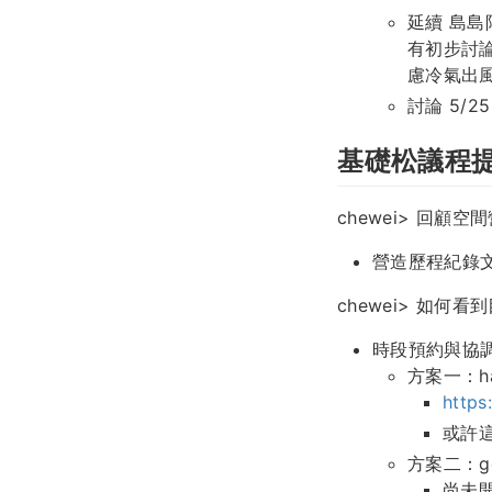
延續 島
有初步討
慮冷氣出
討論 5/
基礎松議程
chewei> 回顧
營造歷程紀錄
chewei> 如何
時段預約與協
方案一：ha
http
或許
方案二：goo
尚未