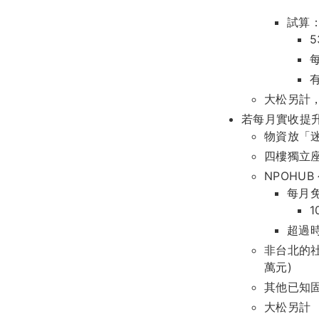
試算
大松另計，
若每月實收提升至
物資放「迷你
四樓獨立座位
NPOHUB
每月
超過時
非台北的社
萬元)
其他已知固
大松另計