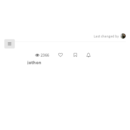
Last changed by
2366
jothon
g0v 零時政府揪松團（ jothon）是主辦 g0v 百人大黑客
松與基礎松的工作小組（task force），2012 年底開始舉
辦雙月大松，2014 年後正式取名為 https://jothon.
Read more
COSCUP _ AI 開放治理 & Civic Tech 議程
Vibe Coding 和 AI Agents 迅速崛起，人類程序正義和機器
生產力的深度磨合正式展開。在這股浪潮下，社群如何維