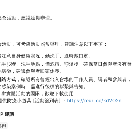
集會活動，建議延期辦理。
會活動，可考慮活動照常辦理，建議注意以下事項：
者注意自身健康狀況，勤洗手、適時戴口罩。
洗手步驟、洗手地點，備酒精、額溫槍，確保當日參與者沒有發
他病徵，建議參與者回家休養。
聯絡方式
，確認所有曾經出入會場的工作人員、講者和參與者，
生感染案例時，需進行後續的聯繫與告知。
有辦實體活動的團隊，歡迎下載使用：
提供防疫小道具 [活動簽到表] ：
https://reurl.cc/kdVO2n
P 建議
為例