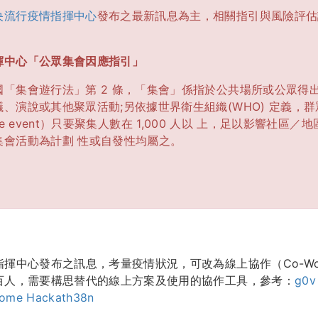
央流行疫情指揮中心
發布之最新訊息為主，相關指引與風險評估
揮中心「公眾集會因應指引」
「集會遊行法」第 2 條，「集會」係指於公共場所或公眾得
、演說或其他聚眾活動;另依據世界衛生組織(WHO) 定義，群眾
/ large event）只要聚集人數在 1,000 人以 上，足以影響社
集會活動為計劃 性或自發性均屬之。
揮中心發布之訊息，考量疫情狀況，可改為線上協作（Co-Wor
百人，需要構思替代的線上方案及使用的協作工具，參考：
g0
ome Hackath38n