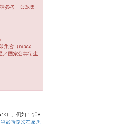
請參考「公眾集
出
集會（mass
區／地區／國家公共衛生
k）。例如：g0v
v 第參拾捌次在家黑