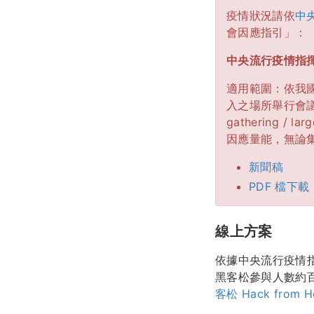
疫情狀況請依
中
會因應指引」：
中央流行疫情指
適用範圍：依我國
入之場所舉行會議
gathering 
因應量能，無論
新聞稿
PDF 檔下載
線上方案
依據中央流行疫情指
黑客松參與人數約
客松 Hack from H