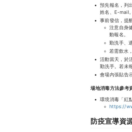
預先報名，列
姓名、E-ma
事前發信，提
注意自身
動報名。
勤洗手、
若需飲水
活動當天，於
勤洗手。若未
會場內張貼告
場地消毒方法參考
環境消毒「紅
https://
防疫宣導資