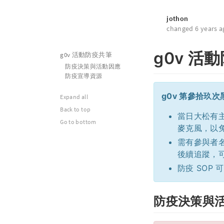
jothon
changed 6 years a
g0v 活
g0v 活動防疫共筆
防疫決策與活動因應
防疫宣導資源
g0v 第參拾玖
Expand all
Back to top
當日大松有
Go to bottom
麥克風，以
需有參與者名
後續追蹤，
防疫 SOP
防疫決策與