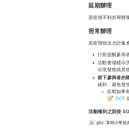
延期辦理
若疫情不利於舉辦
照常辦理
若疫情狀況允許集
行前提醒參與
活動會場標示
出現發燒或其
留下參與者的
絡到，避免發
近期如果
OCF
活動報到之防疫 SO
以 g0v 零時小學校