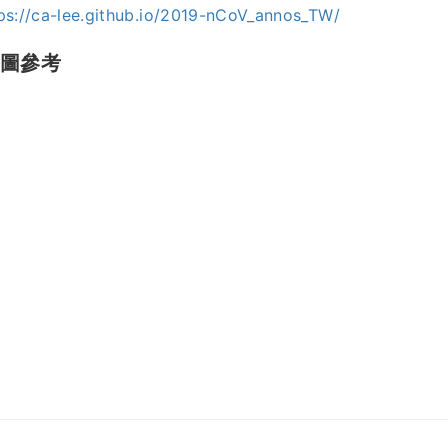
ps://ca-lee.github.io/2019-nCoV_annos_TW/
導圖參考