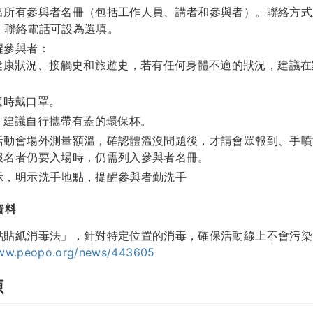
出所有參與者名冊（包括工作人員、講者和參與者）。聯絡方式
il。聯絡電話可設為選填。
醒參與者：
健康狀況、接觸史和旅遊史，若有任何身體不適的狀況，建議在
適時戴口罩。
，建議自行攜帶有蓋的環保杯。
活動會場外測量額溫，確認體溫沒問題後，才請會眾報到、手噴
報名者仍要入場時，仍需列入參與者名冊。
示，明示洗手地點，提醒參與者勤洗手
資料
點貼紙消毒法」，針對特定位置的消毒，確保活動線上不會污染
www.peopo.org/news/443605
源