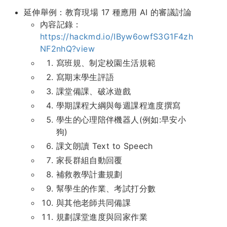
延伸舉例：教育現場 17 種應用 AI 的審議討論
內容記錄：
https://hackmd.io/IByw6owfS3G1F4zh
NF2nhQ?view
寫班規、制定校園生活規範
寫期末學生評語
課堂備課、破冰遊戲
學期課程大綱與每週課程進度撰寫
學生的心理陪伴機器人(例如:早安小
狗)
課文朗讀 Text to Speech
家長群組自動回覆
補救教學計畫規劃
幫學生的作業、考試打分數
與其他老師共同備課
規劃課堂進度與回家作業