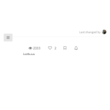
Last changed by
2333
2
jothon
g0v 零時政府揪松團（ jothon）是主辦 g0v 百人大黑客
松與基礎松的工作小組（task force），2012 年底開始舉
辦雙月大松，2014 年後正式取名為 https://jothon.
Read more
COSCUP _ AI 開放治理 & Civic Tech 議程
Vibe Coding 和 AI Agents 迅速崛起，人類程序正義和機器