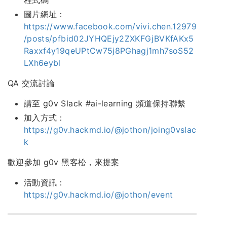
程式碼
圖片網址：
https://www.facebook.com/vivi.chen.12979
/posts/pfbid02JYHQEjy2ZXKFGjBVKfAKx5
Raxxf4y19qeUPtCw75j8PGhagj1mh7soS52
LXh6eybl
QA 交流討論
請至 g0v Slack #ai-learning 頻道保持聯繫
加入方式：
https://g0v.hackmd.io/@jothon/joing0vslac
k
歡迎參加 g0v 黑客松，來提案
活動資訊：
https://g0v.hackmd.io/@jothon/event