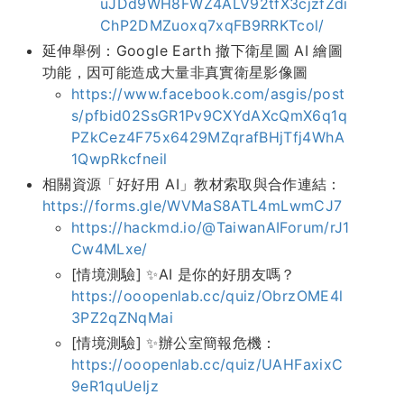
uJDd9WH8FWZ4ALV92tfX3cjzfZdi
ChP2DMZuoxq7xqFB9RRKTcol/
延伸舉例：Google Earth 撤下衛星圖 AI 繪圖
功能，因可能造成大量非真實衛星影像圖
https://www.facebook.com/asgis/post
s/pfbid02SsGR1Pv9CXYdAXcQmX6q1q
PZkCez4F75x6429MZqrafBHjTfj4WhA
1QwpRkcfneil
相關資源「好好用 AI」教材索取與合作連結：
https://forms.gle/WVMaS8ATL4mLwmCJ7
https://hackmd.io/@TaiwanAIForum/rJ1
Cw4MLxe/
[情境測驗] ✨AI 是你的好朋友嗎？
https://ooopenlab.cc/quiz/ObrzOME4l
3PZ2qZNqMai
[情境測驗] ✨辦公室簡報危機：
https://ooopenlab.cc/quiz/UAHFaxixC
9eR1quUeIjz