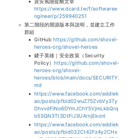
資安風險提醒文章
https://www.dcard.tw/f/softwaree
ngineer/p/259940251
第二階段的開源版本與說明，並建立工作
群組
GitHub
https://github.com/shovel-
heroes-org/shovel-heroes
鏟子英雄｜安全政策（Security
Policy）
https://github.com/shovel-
heroes-org/shovel-
heroes/blob/main/docs/SECURITY.
md
https://www.facebook.com/eddiek
ao/posts/pfbid02wuZ75ZvbVy3Ty
DhvvdFiNo6DYmJChY5VjmLkbQrq
b5SQN3Tt3DtFiJ3U4rnjEkonl
https://www.facebook.com/eddiek
ao/posts/pfbid032Ct42Fz4y2CHx