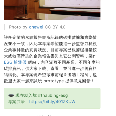
Photo by
chewei
CC BY 4.0
許多企業的永續報告書所記錄的碳排數據和實際情
況並不一致，因此本專案希望能進一步監督並檢視
企業碳排量的真實狀況。目前專案已根據碳排量較
大或較高污染的企業報告書與其它公開資料，製作
ESG 檢測儀
網站，內容涵蓋不同產業、不同年度的
碳排資訊，供大家下載、查看，並可進一步將資料
結構化。本專案現希望徵求前端＆後端工程師，也
歡迎大家一起來試玩 prototype 提供意見回饋！
現在就入坑 #thaubing-esg
專案共筆：
https://bit.ly/401ZKUW