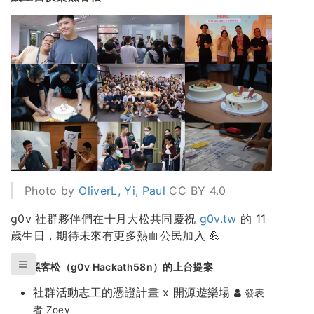
Photo by
OliverL, Yi, Paul
CC BY 4.0
g0v 社群夥伴們在十月大松共同慶祝
g0v.tw
的 11
歲生日，期待未來有更多熱血公民加入 💪
本次黑客松（g0v Hackath58n）的上台提案
社群活動志工的憑證計畫 x 開源遊樂場
發表
者 Zoey