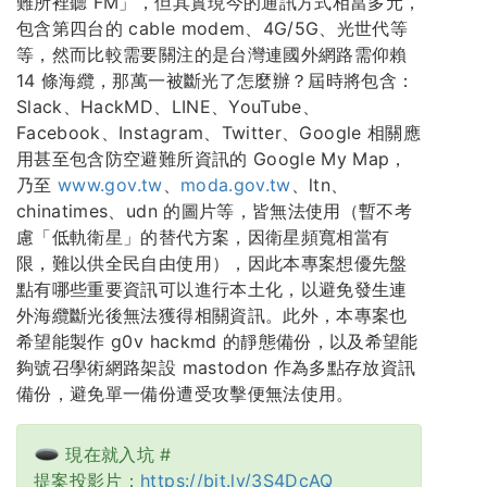
難所裡聽 FM」，但其實現今的通訊方式相當多元，
包含第四台的 cable modem、4G/5G、光世代等
等，然而比較需要關注的是台灣連國外網路需仰賴
14 條海纜，那萬一被斷光了怎麼辦？屆時將包含：
Slack、HackMD、LINE、YouTube、
Facebook、Instagram、Twitter、Google 相關應
用甚至包含防空避難所資訊的 Google My Map，
乃至
www.gov.tw
、
moda.gov.tw
、ltn、
chinatimes、udn 的圖片等，皆無法使用（暫不考
慮「低軌衛星」的替代方案，因衛星頻寬相當有
限，難以供全民自由使用），因此本專案想優先盤
點有哪些重要資訊可以進行本土化，以避免發生連
外海纜斷光後無法獲得相關資訊。此外，本專案也
希望能製作 g0v hackmd 的靜態備份，以及希望能
夠號召學術網路架設 mastodon 作為多點存放資訊
備份，避免單一備份遭受攻擊便無法使用。
現在就入坑 #
提案投影片：
https://bit.ly/3S4DcAQ