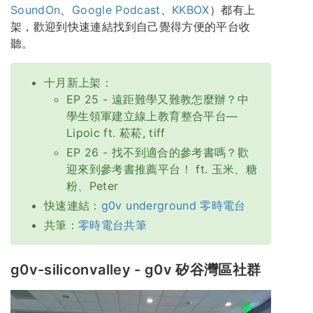
SoundOn
、
Google Podcast
、
KKBOX
）都有上
架，歡迎到快速連結找到自己覺得方便的平台收
聽。
十月新上架：
EP 25 - 遠距難學又難教怎麼辦？中
學生領軍建立線上教育整合平台—
Lipoic ft. 菘菘, tiff
EP 26 - 找不到適合的參考書嗎？歡
迎來到參考書推薦平台！ ft. 玉米、糖
粉、Peter
快速連結：
g0v underground 零時電台
共筆：
零時電台共筆
g0v-siliconvalley - g0v 矽谷灣區社群