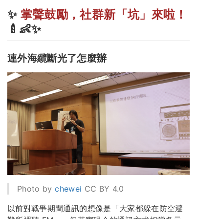
✨
掌聲鼓勵，社群新「坑」來啦！
🍼👶✨
連外海纜斷光了怎麼辦
Photo by
chewei
CC BY 4.0
以前對戰爭期間通訊的想像是「大家都躲在防空避