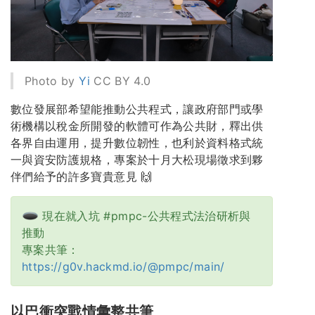
Photo by
Yi
CC BY 4.0
數位發展部希望能推動公共程式，讓政府部門或學
術機構以稅金所開發的軟體可作為公共財，釋出供
各界自由運用，提升數位韌性，也利於資料格式統
一與資安防護規格，專案於十月大松現場徵求到夥
伴們給予的許多寶貴意見 🙌
現在就入坑 #pmpc-公共程式法治研析與
推動
專案共筆：
https://g0v.hackmd.io/@pmpc/main/
以巴衝突戰情彙整共筆