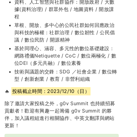
資料、人工智慧與社群協作：開放政府 / 大數
據(資料治理) / 群眾外包 / 地圖資料 / 開放課
程
草根、開放、多中心的公民社群如何回應政治
與科技的極權：社群治理 / 數位韌性 / 公民倡
議 / 數位民防 / 開源精神
基於同理心、涵容、多元性的數位基礎建設：
網路禮儀Netiquette / CoC / 數位兩極化 / 數
位DEI（多元共融）/ 數位素養
技術與議題的交鋒：SDG ／社會企業 / 數位轉
型 / 創新創業 / 教育 / 非營利組織
🔥
投稿截止時間：2023/12/10（日）
除了邀請大家投稿之外，g0v Summit 也持續招募
貢獻者！歡迎有興趣一起籌備 g0v Summit 的夥
伴，加入議程組進行相關協作、中英文翻譯與網站
更新！