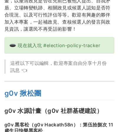
畫，以釐清政見是否在先前已被他人提出、自我矛
盾、立場轉變軌跡、相關政見或候選人認知是否符
合現況、以及可行性評估等等。歡迎有興趣的夥伴
加入本專案，一起補政見、查核候選人的發言與政
見資訊，讓選民不再受話術影響！
現在就入坑 #election-policy-tracker
這裡以下可以編輯，歡迎專案自由分享十月份
訊息 👈
g0v 揪松團
g0v 水源計畫（g0v 社群基礎建設）
g0v 黑客松（g0v Hackath58n）：第伍拾捌次 11
歲生日快樂黑客松