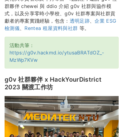
群夥伴 chewei 與 ddio 介紹 g0v 社群與協作模
式，以及分享零時小學校、g0v 社群專案與社群貢
獻者的專案實踐經驗，包含：
透明足跡
、
企業 ESG
檢測儀
、
Rentea 租屋資料與社群
等。
活動共筆：
https://g0v.hackmd.io/ytusaBRATdOZ_-
MzWp7KVw
g0v 社群夥伴 x HackYourDistrict
2023 關渡工作坊