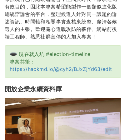
有效目的，因此本專案希望能製作一個類似進化版
總統辯論會的平台，整理候選人針對同一議題的論
述資訊、時間軸和相關事實查核來統整、釐清各候
選人的主張。歡迎關心選戰攻防的夥伴、網站前後
端工程師、熟悉社群宣傳的人加入專案！
現在就入坑 #election-timeline
專案共筆：
https://hackmd.io/@cyh2/BJxZjYd63/edit
開放企業永續資料庫