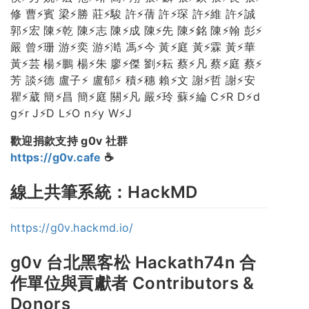
修 曹⚡賓 梁⚡勝 莊⚡駿 許⚡蒨 許⚡琛 許⚡維 許⚡誠
郭⚡宏 陳⚡乾 陳⚡志 陳⚡成 陳⚡先 陳⚡銘 陳⚡翰 彭⚡
嚴 曾⚡珊 游⚡奕 游⚡澔 馮⚡今 黃⚡庭 黃⚡霖 黃⚡華
黃⚡芸 楊⚡鵬 楊⚡朱 廖⚡傑 劉⚡耘 蔡⚡凡 蔡⚡庭 蔡⚡
芳 談⚡德 盧子⚡ 盧郁⚡ 積⚡穗 賴⚡文 謝⚡哲 謝⚡安
瞿⚡葳 簡⚡昌 簡⚡庭 關⚡凡 嚴⚡玲 蘇⚡綸 C⚡R D⚡d
g⚡r J⚡D L⚡O n⚡y W⚡J
歡迎捐款支持 g0v 社群
https://g0v.cafe
☕
線上共筆系統：HackMD
https://g0v.hackmd.io/
g0v 台北黑客松 Hackath74n 合
作單位與貢獻者 Contributors &
Donors