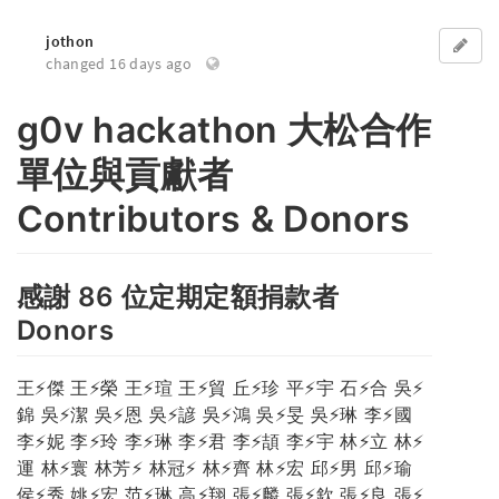
jothon
changed 16 days ago
g0v hackathon 大松合作
單位與貢獻者
Contributors & Donors
感謝 86 位定期定額捐款者
Donors
王⚡傑 王⚡榮 王⚡瑄 王⚡貿 丘⚡珍 平⚡宇 石⚡合 吳⚡
錦 吳⚡潔 吳⚡恩 吳⚡諺 吳⚡鴻 吳⚡旻 吳⚡琳 李⚡國
李⚡妮 李⚡玲 李⚡琳 李⚡君 李⚡頡 李⚡宇 林⚡立 林⚡
運 林⚡寰 林芳⚡ 林冠⚡ 林⚡齊 林⚡宏 邱⚡男 邱⚡瑜
侯⚡秀 姚⚡宏 范⚡琳 高⚡翔 張⚡麟 張⚡欽 張⚡良 張⚡