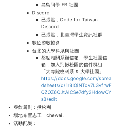
島島阿學 FB 社團
Discord
已張貼，Code for Taiwan
Discord
已張貼，北臺灣學生資訊社群
數位游牧協會
台北的大學科系與社團
盤點相關系辦信箱、學生社團信
箱，加入到揪松團的信件群組
「大專院校科系 & 大學社團」
https://docs.google.com/sprea
dsheets/d/1r8lQiNTov7L3vfrwF
QZOZ6OJtAlCSe7dfy2HdowOY
s8/edit
餐飲籌劃：揪松團
場地布置志工：chewei,
活動配樂：