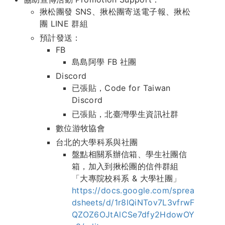
揪松團發 SNS、揪松團寄送電子報、揪松
團 LINE 群組
預計發送：
FB
島島阿學 FB 社團
Discord
已張貼，Code for Taiwan
Discord
已張貼，北臺灣學生資訊社群
數位游牧協會
台北的大學科系與社團
盤點相關系辦信箱、學生社團信
箱，加入到揪松團的信件群組
「大專院校科系 & 大學社團」
https://docs.google.com/sprea
dsheets/d/1r8lQiNTov7L3vfrwF
QZOZ6OJtAlCSe7dfy2HdowOY