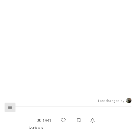
Last changed by
1941
jothon
g0v 零時政府揪松團（ jothon）是主辦 g0v 百人大黑客