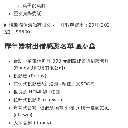
桌子的桌腳
歷次實際委託
浣熊環保清潔有限公司，坪數與費用：20坪(202
室)：$3500
歷年器材出借感謝名單 🙏✨🔮
贊助中華電信每月 999 元網路建置與維護管理
(Ronny 與歐噴有限公司)
投影機 (Ronny)
短焦式投影機&新燈泡 (摩茲工寮&OCF)
很長的 HDMI 線 (任翔)
拉升式投影幕 (chewei)
肩背式音響 (但必須插電才能用) 與一隻麥克風
(chewei)
大型音響 (Ronny)