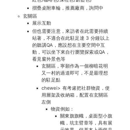
摺疊桌附車輪，推薦廠商，詢問中
玄關區
展示互動
但也需要注意，來訪者在此需要持續
站著，不適合在此駐足達 3 分鐘以上
的聽講QA，應設想在主要空間中互
動，可以坐下來自行瀏覽探索或QA，
看見窗外景色等
玄關區，寧願作為一個柳暗花明
又一村的過道即可，不是最理想
的駐足點
chewei> 有考慮把社群物資，使
用層架及收納箱，配置在玄關區
左側
物資例如：
關東旗旗幟，桌面型小旗
幟，坑主臂章等，具有展
示效果，但基本上兩個月