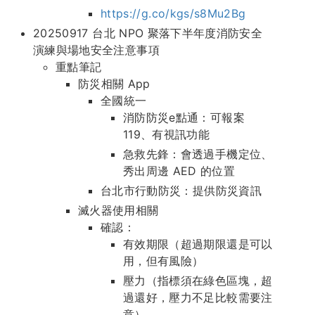
https://g.co/kgs/s8Mu2Bg
20250917 台北 NPO 聚落下半年度消防安全
演練與場地安全注意事項
重點筆記
防災相關 App
全國統一
消防防災e點通：可報案
119、有視訊功能
急救先鋒：會透過手機定位、
秀出周邊 AED 的位置
台北市行動防災：提供防災資訊
滅火器使用相關
確認：
有效期限（超過期限還是可以
用，但有風險）
壓力（指標須在綠色區塊，超
過還好，壓力不足比較需要注
意）