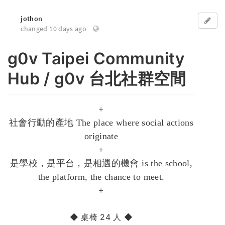
jothon
changed 10 days ago
g0v Taipei Community
Hub / g0v 台北社群空間
+
社會行動的產地 The place where social actions
originate
+
是學校，是平台，是相遇的機會 is the school,
the platform, the chance to meet.
+
◆ 桌椅 24 人 ◆