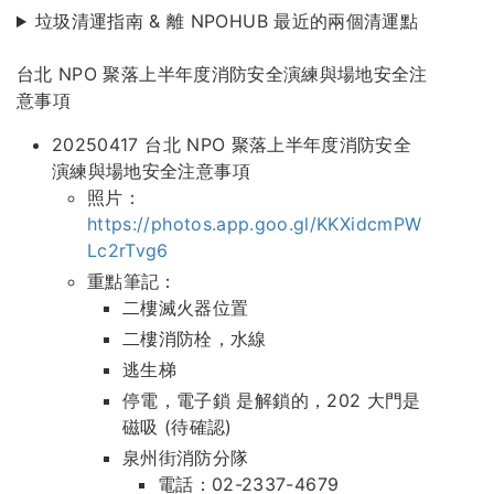
垃圾清運指南 & 離 NPOHUB 最近的兩個清運點
台北 NPO 聚落上半年度消防安全演練與場地安全注
意事項
20250417 台北 NPO 聚落上半年度消防安全
演練與場地安全注意事項
照片：
https://photos.app.goo.gl/KKXidcmPW
Lc2rTvg6
重點筆記：
二樓滅火器位置
二樓消防栓，水線
逃生梯
停電，電子鎖 是解鎖的，202 大門是
磁吸 (待確認)
泉州街消防分隊
電話：02-2337-4679