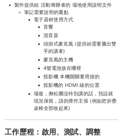
製作提供給 活動籌辦者的 場地使用說明文件
筆記需要說明的重點
電子器材使用方式
音響
混音器
頭掛式麥克風 (提供給需要騰出雙
手的講者)
麥克風的主機
4號電池放在哪裡
投影機 本機開關要用按的
投影機的 HDMI 線的位置
場復，揪松團沒特別講的話，預設就
現況保留，請勿擅作主張 (例如把折疊
桌椅全部收起來)
工作歷程：啟用、測試、調整