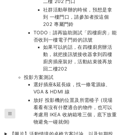
二樓 202 門口
社群活動舉辦的時候，預想是拿
到 一樓門口，請參加者按這個
202 專屬門鈴
TODO：請再協助測試「四樓廚房」能
否收到一樓電子門鈴的訊號
如果可以的話，在四樓廚房辦活
動，就把接訊號接收器拿到四樓
廚房插座裝好，活動結束後再放
回二樓202
投影方案測試
選好插座&延長線，找一條電源線、
VGA & HDMI 線
放好 投影機的位置及所需檯子 (現場
看看有沒有什麼適合的物件，也可以
考慮用 IKEA 收納箱堆三個，底下放重
物避免一碰就倒)
【圖片】活動情境的桌椅方案討論，以及短期投