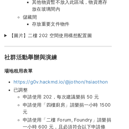
其他物資暫不放入此區域，物資應存
放在玻璃間內
儲藏間
存放重要文件物件
【圖片】二樓 202 空間使用構想配置圖
社群活動舉辦與演練
場地租用表單
https://g0v.hackmd.io/@jothon/hsiaothon
已調整
申請使用 202，每次建議樂捐 50 元
申請使用「四樓廚房」請樂捐一小時 1500
元
申請使用「二樓 Forum, Foundry」請樂捐
一小時 600 元，且必須符合以下申請條