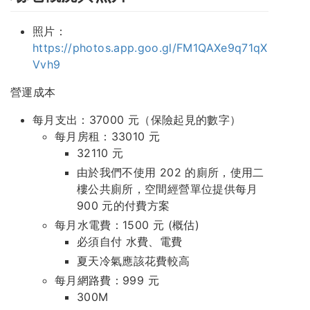
照片：
https://photos.app.goo.gl/FM1QAXe9q71qX
Vvh9
營運成本
每月支出：37000 元（保險起見的數字）
每月房租：33010 元
32110 元
由於我們不使用 202 的廁所，使用二
樓公共廁所，空間經營單位提供每月
900 元的付費方案
每月水電費：1500 元 (概估)
必須自付 水費、電費
夏天冷氣應該花費較高
每月網路費：999 元
300M