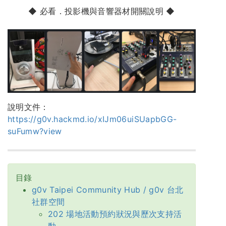
◆ 必看．投影機與音響器材開關說明 ◆
說明文件：
https://g0v.hackmd.io/xIJm06uiSUapbGG-
suFumw?view
目錄
g0v Taipei Community Hub / g0v 台北
社群空間
202 場地活動預約狀況與歷次支持活
動