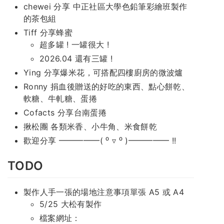
chewei 分享 中正社區大學色鉛筆彩繪班製作
的茶包組
Tiff 分享蜂蜜
超多罐 ! 一罐很大 !
2026.04 還有三罐 !
Ying 分享爆米花，可搭配四樓廚房的微波爐
Ronny 捐血後贈送的好吃的東西、點心餅乾、
軟糖、牛軋糖、蛋捲
Cofacts 分享台南蛋捲
揪松團 各類米香、小牛角、米食餅乾
歡迎分享 ━━━━━( ⁰ ▿ ⁰ )━━━━━ !!
TODO
製作人手一張的場地注意事項單張 A5 或 A4
5/25 大松有製作
檔案網址：