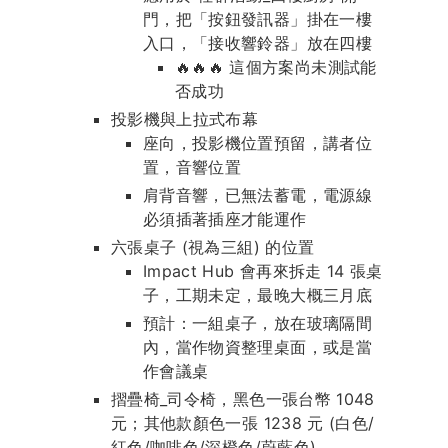
門，把「按鈕發訊器」掛在一樓
入口，「接收響鈴器」放在四樓
🔥🔥🔥 這個方案尚未測試能
否成功
投影機與上拉式布幕
座向，投影機位置預留，講者位
置，音響位置
肩背音響，已無法蓄電，電源線
必須插著插座才能運作
六張桌子 (視為三組) 的位置
Impact Hub 會再來拆走 14 張桌
子，工期未定，最晚大概三月底
預計：一組桌子，放在玻璃隔間
內，當作物資整理桌面，或是當
作會議桌
摺疊椅_司令椅，黑色一張台幣 1048
元；其他款顏色一張 1238 元 (白色/
紅色/咖啡色/深橙色/蔚藍色)