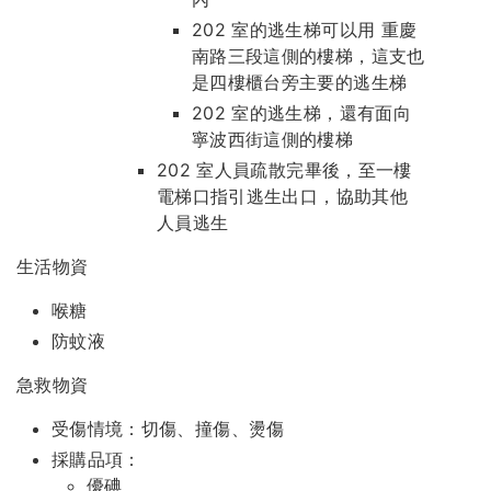
202 室的逃生梯可以用 重慶
南路三段這側的樓梯，這支也
是四樓櫃台旁主要的逃生梯
202 室的逃生梯，還有面向
寧波西街這側的樓梯
202 室人員疏散完畢後，至一樓
電梯口指引逃生出口，協助其他
人員逃生
生活物資
喉糖
防蚊液
急救物資
受傷情境：切傷、撞傷、燙傷
採購品項：
優碘