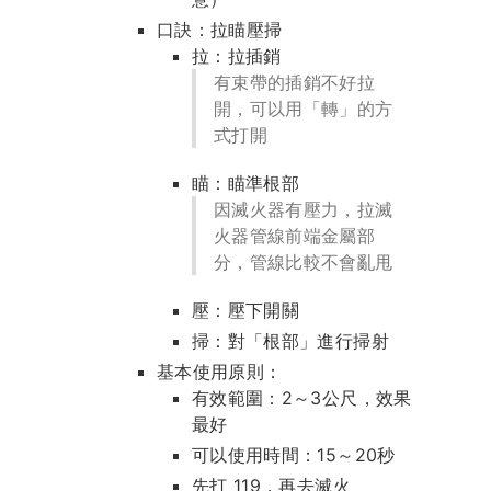
口訣：拉瞄壓掃
拉：拉插銷
有束帶的插銷不好拉
開，可以用「轉」的方
式打開
瞄：瞄準根部
因滅火器有壓力，拉滅
火器管線前端金屬部
分，管線比較不會亂甩
壓：壓下開關
掃：對「根部」進行掃射
基本使用原則：
有效範圍：2～3公尺，效果
最好
可以使用時間：15～20秒
先打 119，再去滅火