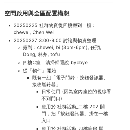
空間啟用與全區配置構想
20250225 社群物資從四樓搬到二樓：
chewei, Chen Wei
20250227 3:00-9:00 討論與物資整理
簽到：chewei, bil(3pm-6pm), 任翔,
Dong, 林亦, tofu
四樓C室，清掃歸還說 byebye
從「物件」開始
既有一組「電子門鈴：按鈕發訊器、
接收響鈴器」
日常使用 (因為室內座位的視線看
不到門口)
應用於 社群活動_二樓 202 開
門，把「按鈕發訊器」掛在一樓
入口
應用於 社群活動_四樓廚房 開