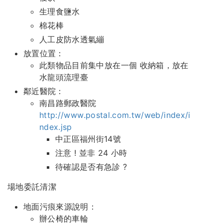
生理食鹽水
棉花棒
人工皮防水透氣繃
放置位置：
此類物品目前集中放在一個 收納箱，放在
水龍頭流理臺
鄰近醫院：
南昌路郵政醫院
http://www.postal.com.tw/web/index/i
ndex.jsp
中正區福州街14號
注意 ! 並非 24 小時
待確認是否有急診 ?
場地委託清潔
地面污痕來源說明：
辦公椅的車輪