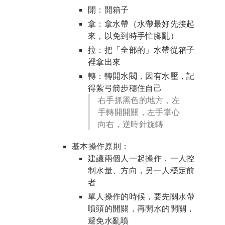
開：開箱子
拿：拿水帶（水帶最好先接起
來，以免到時手忙腳亂）
拉：把「全部的」水帶從箱子
裡拿出來
轉：轉開水閥，因有水壓，記
得紮弓箭步穩住自己
右手抓黑色的地方，左
手轉開開關，左手掌心
向右，逆時針旋轉
基本操作原則：
建議兩個人一起操作，一人控
制水量、方向，另一人穩定前
者
單人操作的時候，要先關水帶
噴頭的開關，再開水的開關，
避免水亂噴