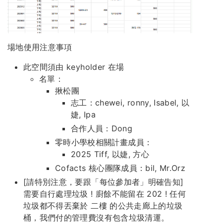
場地使用注意事項
此空間須由 keyholder 在場
名單：
揪松團
志工：chewei, ronny, Isabel, 以
婕, Ipa
合作人員：Dong
零時小學校相關計畫成員：
2025 Tiff, 以婕, 方心
Cofacts 核心團隊成員：bil, Mr.Orz
[請特別注意，要跟「每位參加者」明確告知]
需要自行處理垃圾 ! 廚餘不能留在 202 ! 任何
垃圾都不得丟棄於 二樓 的公共走廊上的垃圾
桶，我們付的管理費沒有包含垃圾清運。