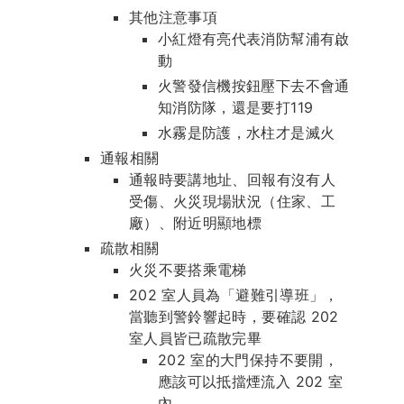
其他注意事項
小紅燈有亮代表消防幫浦有啟
動
火警發信機按鈕壓下去不會通
知消防隊，還是要打119
水霧是防護，水柱才是滅火
通報相關
通報時要講地址、回報有沒有人
受傷、火災現場狀況（住家、工
廠）、附近明顯地標
疏散相關
火災不要搭乘電梯
202 室人員為「避難引導班」，
當聽到警鈴響起時，要確認 202
室人員皆已疏散完畢
202 室的大門保持不要開，
應該可以抵擋煙流入 202 室
內