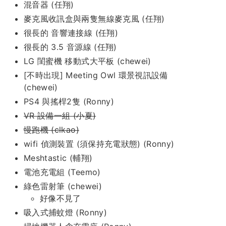
混音器 (任翔)
麥克風收訊盒與兩隻無線麥克風 (任翔)
很長的 音響連接線 (任翔)
很長的 3.5 音源線 (任翔)
LG 閨蜜機 移動式大平板 (chewei)
[不時出現] Meeting Owl 環景視訊設備
(chewei)
PS4 與搖桿2隻 (Ronny)
VR 設備一組 (小夏)
慢跑機 (clkao)
wifi 偵測裝置 (須保持充電狀態) (Ronny)
Meshtastic (輔翔)
電池充電組 (Teemo)
綠色雷射筆 (chewei)
好像不見了
吸入式捕蚊燈 (Ronny)