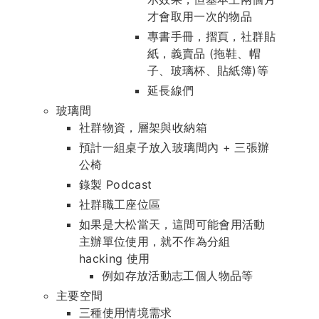
才會取用一次的物品
專書手冊，摺頁，社群貼
紙，義賣品 (拖鞋、帽
子、玻璃杯、貼紙簿)等
延長線們
玻璃間
社群物資，層架與收納箱
預計一組桌子放入玻璃間內 + 三張辦
公椅
錄製 Podcast
社群職工座位區
如果是大松當天，這間可能會用活動
主辦單位使用，就不作為分組
hacking 使用
例如存放活動志工個人物品等
主要空間
三種使用情境需求