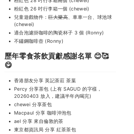
粉紅色 28 吋行李箱兩個 (chewei)
粉紅色 26 吋行李箱一個 (chewei)
兒童遊戲物件：
巨大樂高
、車車一台、球池球
(chewei)
適合泡濾掛咖啡的陶瓷杯子 3 個 (Ronny)
不鏽鋼咖啡壺 (Ronny)
歷年零食茶飲貢獻感謝名單 😊🥰
😋
香港朋友分享 英記茶莊 茶葉
Percy 分享茶包 (上有 SAGUD 的字樣，
20260403 放入，建議半年內喝完)
chewei 分享茶包
Macpaul 分享 咖啡沖泡包
ael 分享 來自倫敦的茶
東京都資訊局 分享 紅茶茶包