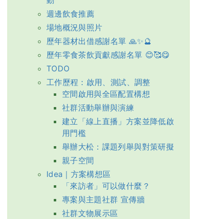
週邊飲食推薦
場地概況與照片
歷年器材出借感謝名單 🙏✨🔮
歷年零食茶飲貢獻感謝名單 😊🥰😋
TODO
工作歷程：啟用、測試、調整
空間啟用與全區配置構想
社群活動舉辦與演練
建立「線上直播」方案並降低啟
用門檻
舉辦大松：課題列舉與對策研擬
親子空間
Idea｜方案構想區
「來訪者」可以做什麼？
專案與主題社群 宣傳牆
社群文物展示區