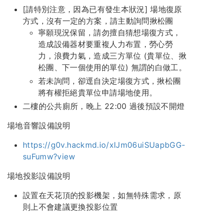
[請特別注意，因為已有發生本狀況] 場地復原
方式，沒有一定的方案，請主動詢問揪松團
寧願現況保留，請勿擅自猜想場復方式，
造成設備器材要重複人力布置，勞心勞
力，浪費力氣，造成三方單位 (貴單位、揪
松團、下一個使用的單位) 無謂的白做工。
若未詢問，卻逕自決定場復方式，揪松團
將有權拒絕貴單位申請場地使用。
二樓的公共廁所，晚上 22:00 過後預設不開燈
場地音響設備說明
https://g0v.hackmd.io/xIJm06uiSUapbGG-
suFumw?view
場地投影設備說明
設置在天花頂的投影機架，如無特殊需求，原
則上不會建議更換投影位置