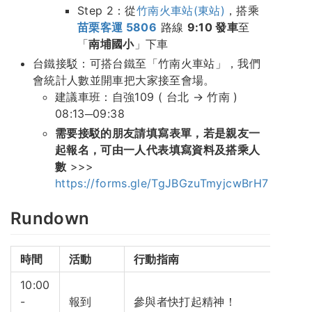
Step 2：從
竹南火車站(東站)
，搭乘
苗栗客運 5806
路線
9:10 發車
至
「
南埔國小
」下車
台鐵接駁：可搭台鐵至「竹南火車站」，我們
會統計人數並開車把大家接至會場。
建議車班：自強109 ( 台北 → 竹南 )
08:13─09:38
需要接駁的朋友請填寫表單，若是親友一
起報名，可由一人代表填寫資料及搭乘人
數
>>>
https://forms.gle/TgJBGzuTmyjcwBrH7
Rundown
時間
活動
行動指南
10:00
-
報到
參與者快打起精神！