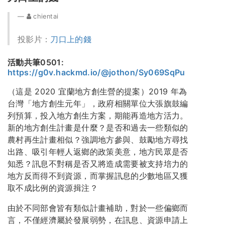
chientai
投影片：
刀口上的錢
活動共筆0501:
https://g0v.hackmd.io/@jothon/Sy069SqPu
（這是 2020 宜蘭地方創生營的提案）2019 年為
台灣「地方創生元年」，政府相關單位大張旗鼓編
列預算，投入地方創生方案，期能再造地方活力。
新的地方創生計畫是什麼？是否和過去一些類似的
農村再生計畫相似？強調地方參與、鼓勵地方尋找
出路、吸引年輕人返鄉的政策美意，地方民眾是否
知悉？訊息不對稱是否又將造成需要被支持培力的
地方反而得不到資源，而掌握訊息的少數地區又獲
取不成比例的資源揖注？
由於不同部會皆有類似計畫補助，對於一些偏鄉而
言，不僅經濟屬於發展弱勢，在訊息、資源申請上