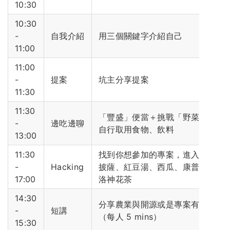
10:30
10:30
-
自我介紹
用三個關鍵字介紹自己
11:00
11:00
-
提案
坑主分享提案
11:30
11:30
「豐盛」便當＋挑戰「野菜九菜一
-
邊吃邊聊
自行取用食物、飲料
13:00
11:30
找到你想參加的專案，進入會議室
-
Hacking
披薩、紅豆湯、西瓜、康普茶、
17:00
洛神花茶
14:30
分享農業與開源或是專案有關的故
-
短講
（每人 5 mins）
15:30