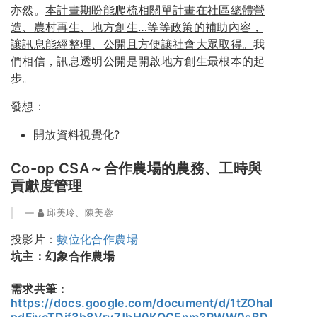
亦然。
本計畫期盼能爬梳相關單計畫在社區總體營
造、農村再生、地方創生…等等政策的補助內容，
讓訊息能經整理、公開且方便讓社會大眾取得。
我
們相信，訊息透明公開是開啟地方創生最根本的起
步。
發想：
開放資料視覺化?
Co-op CSA～合作農場的農務、工時與
貢獻度管理
邱美玲、陳美蓉
投影片：
數位化合作農場
坑主：幻象合作農場
需求共筆：
https://docs.google.com/document/d/1tZOhal