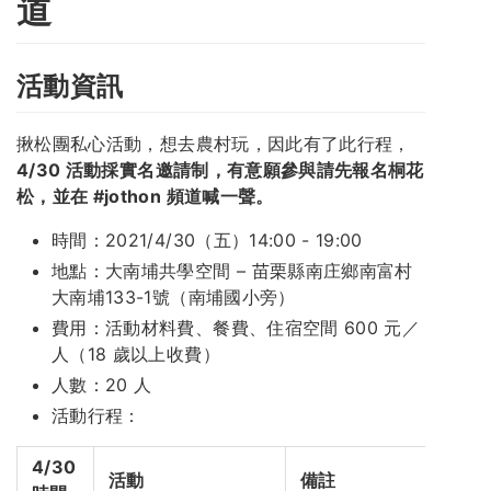
道
活動資訊
揪松團私心活動，想去農村玩，因此有了此行程，
4/30 活動採實名邀請制，有意願參與請先報名桐花
松，並在 #jothon 頻道喊一聲。
時間：2021/4/30（五）14:00 - 19:00
地點：大南埔共學空間 – 苗栗縣南庄鄉南富村
大南埔133-1號（南埔國小旁）
費用：活動材料費、餐費、住宿空間 600 元／
人（18 歲以上收費）
人數：20 人
活動行程：
4/30
活動
備註