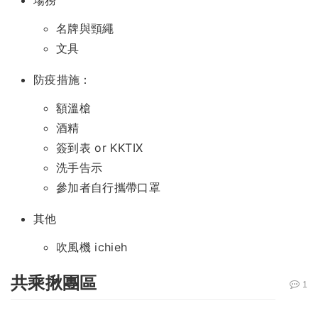
名牌與頸繩
文具
防疫措施：
額溫槍
酒精
簽到表 or KKTIX
洗手告示
參加者自行攜帶口罩
其他
吹風機 ichieh
共乘揪團區
1