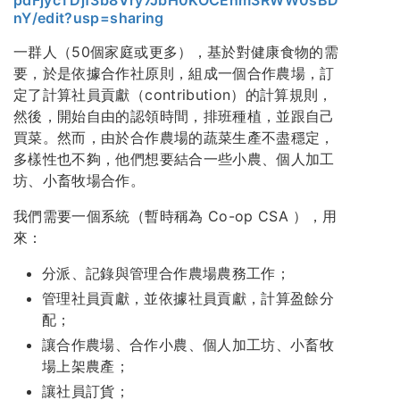
pdFjycTDjf3b8Vry7JbH0KOCEnm3RWW0sBD
nY/edit?usp=sharing
一群人（50個家庭或更多），基於對健康食物的需
要，於是依據合作社原則，組成一個合作農場，訂
定了計算社員貢獻（contribution）的計算規則，
然後，開始自由的認領時間，排班種植，並跟自己
買菜。然而，由於合作農場的蔬菜生產不盡穩定，
多樣性也不夠，他們想要結合一些小農、個人加工
坊、小畜牧場合作。
我們需要一個系統（暫時稱為 Co-op CSA ），用
來：
分派、記錄與管理合作農場農務工作；
管理社員貢獻，並依據社員貢獻，計算盈餘分
配；
讓合作農場、合作小農、個人加工坊、小畜牧
場上架農產；
讓社員訂貨；