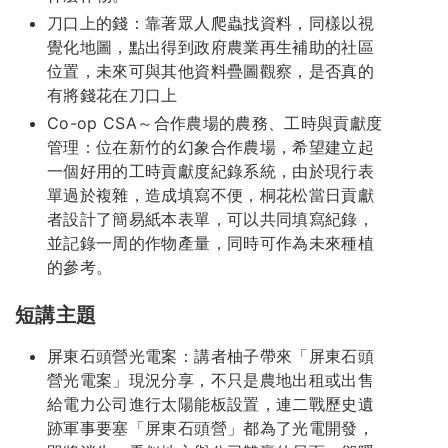
刀口上的錢：靠著眾人爬蟲找資料，同樣以視
覺化地圖，點出得到政府農業再生補助的社區
位置，未來可與其他資料疊圖觀察，是否真的
有將錢花在刀口上
Co-op CSA～合作農場的農務、工時與貢獻度
管理：位在新竹的幻象合作農場，希望建立起
一個好用的工時貢獻度紀錄系統，由於現行表
單過於複雜，造成填寫不便，桐花松當日貢獻
者設計了簡易紙本表單，可以共同填寫紀錄，
並記錄一周的作物產量，同時可作為未來種植
的參考。
短講主題
屏東石頭營光電案：講者柚子帶來「屏東石頭
營光電案」現況分享，不只是農地出租或出售
給電力公司進行太陽能板設置，連二戰歷史遺
跡軍事要塞「屏東石頭營」都為了光電開發，