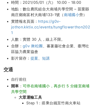
時間：2021/05/01（六） 10:00 - 18:00
地點：數位農民組合大南埔共學空間 – 苗栗縣
南庄鄉南富村大南埔133-1號（
南埔國小
旁）
實體報名頁面：
https://g0v-
jothon.kktix.cc/events/tungflowerthon202
1
人數：實體 30 人，線上不限。
合辦：
g0v 揪松團
、蕃薯藤社會企業、臺灣社
區協力農業協會
影片留存：
提案
、
短講
交通
自行前往
開車
：
可停在南埔國小，再步行 5 分鐘至南埔
共學空間
大眾運輸工具
Step 1：搭乘台鐵至竹南火車站