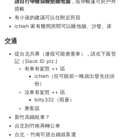
請自行帶睡袋睡墊睡地舖
，或帶帳篷可於戶外
搭帳
有小孩的建議可以住附近民宿
ichieh 家有幾間房間可以睡地舖、沙發、床
交通
從台北共乘（連假可能會塞車），請在下面登
記（Slack ID plz )
有車有駕照 ++ 區
ichieh（但可能前一晚就出發先住頭
份）
沒車有駕照 ++ 區
billy332（雨蒼）
乘客區
新竹高鐵租車？
台北到竹南再轉公車
台北 - 竹南可搭台鐵或客運