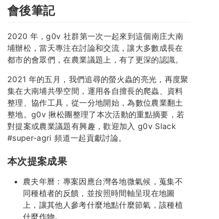
會後筆記
2020 年，g0v 社群第一次一起來到這個南庄大南
埔辦松，當天專注在討論和交流，讓大多數成長在
都市的會眾們，在農業議題上，有了更深的認識。
2021 年的五月，我們追尋的螢火蟲的亮光，再度聚
集在大南埔共學空間，運用各自擅長的爬蟲、資料
整理、協作工具，從一分地開始，為數位農業翻土
整地。g0v 揪松團整理了本次活動的重點摘要，若
對提案或農業議題有興趣，歡迎加入 g0v Slack
#super-agri 頻道一起貢獻討論。
本次提案成果
農夫年曆：專案因應台灣各地微氣候，蒐集不
同種植者的反饋，並按照時間軸呈現在地圖
上，讓其他人參考什麼地點什麼節氣，該種植
什麼作物。