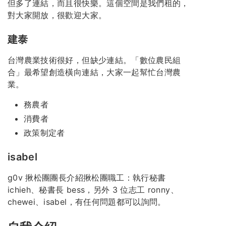
但多了連結，而且很快樂。這個空間是我們租的，
對大家開放，很歡迎大家。
建泰
台灣農業技術很好，但缺少連結。「數位農民組
合」最希望創造橫向連結，大家一起幫忙台灣農
業。
務農者
消費者
政策制定者
isabel
g0v 揪松團團長介紹揪松團職工：執行秘書
ichieh、秘書長 bess，另外 3 位志工 ronny、
chewei、isabel，有任何問題都可以詢問。