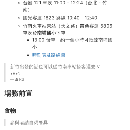
台鐵 121 車次 11:00 - 12:24（台北 - 竹
南）
國光客運 1823 路線 10:40 - 12:40
竹南火車站東站（天文路）苗栗客運 5806
車次於
南埔國小
下車
13:00 發車，約一個小時可抵達南埔國
小
時刻表及路線圖
新竹出發的話也可以從竹南車站搭客運去 ʕ
•ᴥ•ʔ
RS
場務前置
食物
參與者請自備餐具