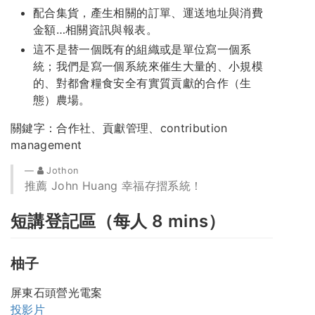
配合集貨，產生相關的訂單、運送地址與消費
金額…相關資訊與報表。
這不是替一個既有的組織或是單位寫一個系
統；我們是寫一個系統來催生大量的、小規模
的、對都會糧食安全有實質貢獻的合作（生
態）農場。
關鍵字：合作社、貢獻管理、contribution
management
Jothon
推薦 John Huang 幸福存摺系統！
短講登記區（每人 8 mins）
柚子
屏東石頭營光電案
投影片