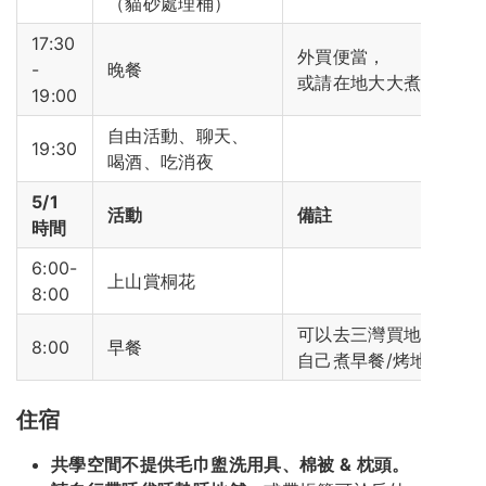
（貓砂處理桶）
17:30
外買便當，
-
晚餐
或請在地大大煮大鍋湯
19:00
自由活動、聊天、
19:30
喝酒、吃消夜
5/1
活動
備註
時間
6:00-
上山賞桐花
8:00
可以去三灣買地方小吃/
8:00
早餐
自己煮早餐/烤地瓜
住宿
共學空間不提供毛巾盥洗用具、棉被 & 枕頭。