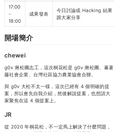
17:00
今日討論或 Hacking 結果，
-
成果發表
跟大家分享
18:00
開場簡介
chewei
g0v 揪松團志工，這次桐花松是 g0v 揪松團、蕃薯
藤社會企業、台灣社區協力農業協會合辦。
與 g0v 大松不太一樣，這次已經有 4 個明確的提
案，所以會先自我介紹，然後解說提案，也想請大
家聚焦在這 4 個提案上。
JR
從 2020 年桐花松，不一定馬上解決了什麼問題，