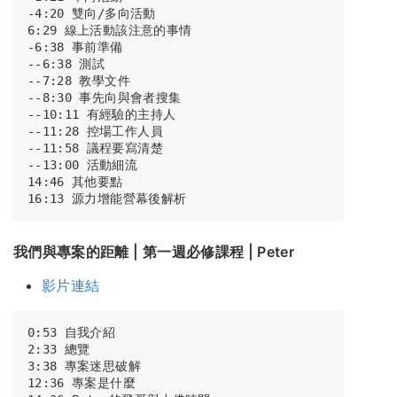
-4:20 雙向/多向活動

6:29 線上活動該注意的事情

-6:38 事前準備

--6:38 測試

--7:28 教學文件

--8:30 事先向與會者搜集

--10:11 有經驗的主持人

--11:28 控場工作人員

--11:58 議程要寫清楚

--13:00 活動細流

14:46 其他要點

我們與專案的距離 | 第一週必修課程 | Peter
影片連結
0:53 自我介紹

2:33 總覽

3:38 專案迷思破解

12:36 專案是什麼
