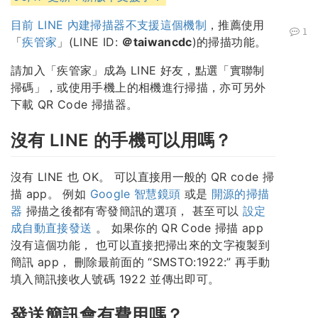
目前 LINE 內建掃描器不支援這個機制
，推薦使用
1
「
疾管家
」(LINE ID:
＠taiwancdc
)的掃描功能。
請加入「疾管家」成為 LINE 好友，點選「實聯制
掃碼」，或使用手機上的相機進行掃描，亦可另外
下載 QR Code 掃描器。
沒有 LINE 的手機可以用嗎？
沒有 LINE 也 OK。 可以直接用一般的 QR code 掃
描 app。 例如
Google 智慧鏡頭
或是
開源的掃描
器
掃描之後都有寄發簡訊的選項， 甚至可以
設定
成自動直接發送
。 如果你的 QR Code 掃描 app
沒有這個功能， 也可以直接把掃出來的文字複製到
簡訊 app， 刪除最前面的 “SMSTO:1922:” 再手動
填入簡訊接收人號碼 1922 並傳出即可。
發送簡訊會有費用嗎？