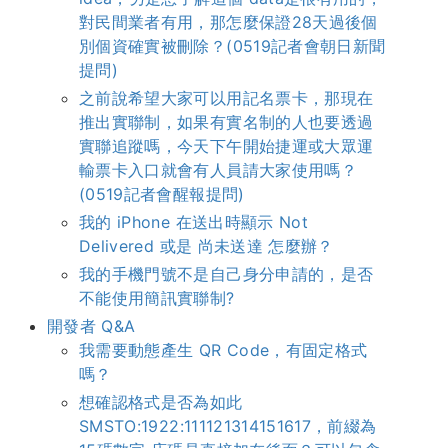
對民間業者有用，那怎麼保證28天過後個
別個資確實被刪除？(0519記者會朝日新聞
提問)
之前說希望大家可以用記名票卡，那現在
推出實聯制，如果有實名制的人也要透過
實聯追蹤嗎，今天下午開始捷運或大眾運
輸票卡入口就會有人員請大家使用嗎？
(0519記者會醒報提問)
我的 iPhone 在送出時顯示 Not
Delivered 或是 尚未送達 怎麼辦？
我的手機門號不是自己身分申請的，是否
不能使用簡訊實聯制?
開發者 Q&A
我需要動態產生 QR Code，有固定格式
嗎？
想確認格式是否為如此
SMSTO:1922:111121314151617，前綴為