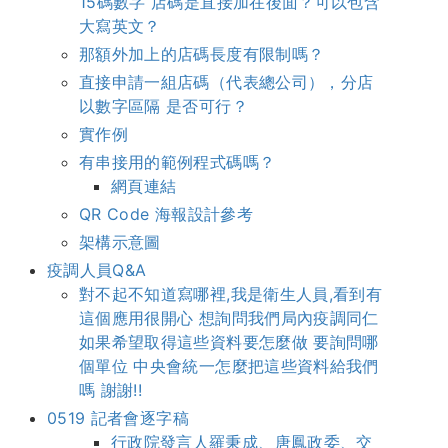
15碼數字 店碼是直接加在後面？可以包含
大寫英文？
那額外加上的店碼長度有限制嗎？
直接申請一組店碼（代表總公司），分店
以數字區隔 是否可行？
實作例
有串接用的範例程式碼嗎？
網頁連結
QR Code 海報設計參考
架構示意圖
疫調人員Q&A
對不起不知道寫哪裡,我是衛生人員,看到有
這個應用很開心 想詢問我們局內疫調同仁
如果希望取得這些資料要怎麼做 要詢問哪
個單位 中央會統一怎麼把這些資料給我們
嗎 謝謝!!
0519 記者會逐字稿
行政院發言人羅秉成、唐鳳政委、交