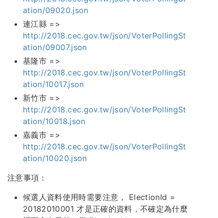
ation/09020.json
連江縣 =>
http://2018.cec.gov.tw/json/VoterPollingSt
ation/09007.json
基隆市 =>
http://2018.cec.gov.tw/json/VoterPollingSt
ation/10017.json
新竹市 =>
http://2018.cec.gov.tw/json/VoterPollingSt
ation/10018.json
嘉義市 =>
http://2018.cec.gov.tw/json/VoterPollingSt
ation/10020.json
注意事項：
候選人資料使用時需要注意， ElectionId =
20182010001 才是正確的資料，不確定為什麼