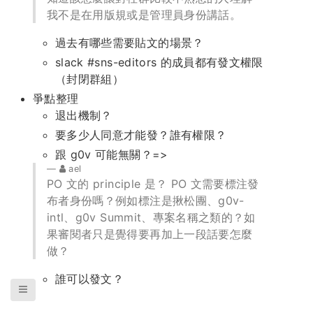
我不是在用版規或是管理員身份講話。
過去有哪些需要貼文的場景？
slack #sns-editors 的成員都有發文權限
（封閉群組）
爭點整理
退出機制？
要多少人同意才能發？誰有權限？
跟 g0v 可能無關？=>
ael
PO 文的 principle 是？ PO 文需要標注發
布者身份嗎？例如標注是揪松團、g0v-
intl、g0v Summit、專案名稱之類的？如
果審閱者只是覺得要再加上一段話要怎麼
做？
誰可以發文？