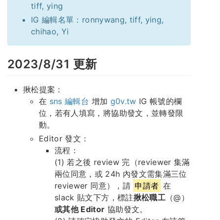
tiff, ying
IG 編輯名單：ronnywang, tiff, ying,
chihao, Yi
2023/8/31 更新
揪松提案：
在
sns 編輯台
增加
g0v.tw
IG 帳號的欄
位，若有人填寫，將協助發文，並轉發限
動。
Editor 發文：
流程：
(1) 若之後 review 完（reviewer 集滿
兩位同意，或 24h 內發文需集滿三位
reviewer 同意），請
申請者
在
slack 貼文下方，標註
揪松職工
（@）
或其他 Editor
協助發文。