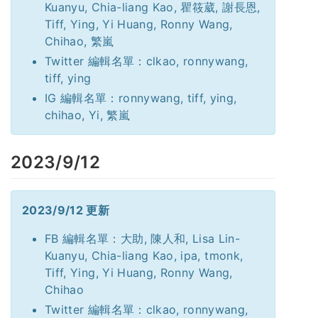
Kuanyu, Chia-liang Kao, 瞿筱葳, 謝長恩,
Tiff, Ying, Yi Huang, Ronny Wang,
Chihao, 繁嵐
Twitter 編輯名單：clkao, ronnywang,
tiff, ying
IG 編輯名單：ronnywang, tiff, ying,
chihao, Yi, 繁嵐
2023/9/12
2023/9/12 更新
FB 編輯名單：大助, 陳人和, Lisa Lin-
Kuanyu, Chia-liang Kao, ipa, tmonk,
Tiff, Ying, Yi Huang, Ronny Wang,
Chihao
Twitter 編輯名單：clkao, ronnywang,