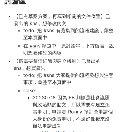
討論區
【已有草案方案，再寫到相關的文件位置】已
發出的 sns，想修改內文
todo: 把 #sns 有蒐集到的流程建議，彙整
至本頁面中
在 #sns 頻道中，原討論串，下方留言，說
明想要修改的內容
【還需要釐清細節與建立機制】已發出的
sns，想買廣告
todo: 把 #sns 大家提供的流程發想與注意
事項，彙整至本頁面中
Case:
20230718 因為 FB 判斷是社會議題
與政治類的貼文，所以需要有建立免
責申明，申請者 Ronny 預計會申請個
人身份的免責申明，不過好像後來沒
辦法申請成功