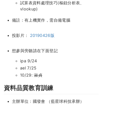
試算表資料處理技巧(樞鈕分析表、
vlookup)
備註：有上機實作，需自備電腦
投影片：
20190426版
想參與旁聽請在下面登記
ipa 9/24
ael 7/25
10/29:
淑貞
資料品質教育訓練
主辦單位：國發會 （藍星球科技承辦）