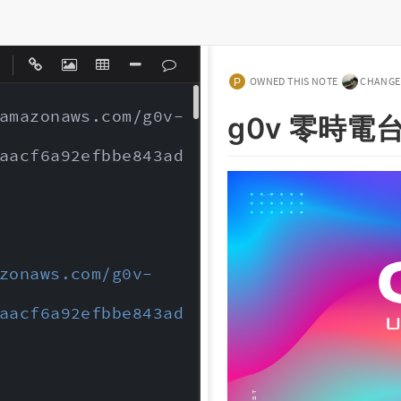
|
OWNED THIS NOTE
CHANGED
amazonaws.com/g0v-
g0v 零時電
aacf6a92efbbe843ad
zonaws.com/g0v-
aacf6a92efbbe843ad