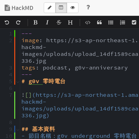
HackMD
|
|
1
---
2
image
: 
https
:
//s3-ap-northeast-1.
hackmd-
images/uploads/upload_14df1589caa
336.jpg
3
tags
: 
podcast, g0v-anniversary
4
---
5
# 
g0v 
零時電台
6
7
!
[]
(https://s3-ap-northeast-1.ama
hackmd-
images/uploads/upload_14df1589caa
336.jpg)
8
9
## 基本資料
10
- 節目名稱：g0v underground
零時
電台