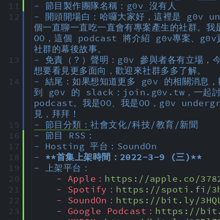
11
- 節目製作團隊名稱：
g0v 
沒有人
12
- 開頭開場白：哈囉大家好，這裡是 g0v unde
個一直聊一直吃一直會有專案產生的社群。我是
OO，這個 podcast 將介紹 g0v專案、g0
社群的幕後故事。
13
- 免責（？）聲明：g0v 參與者各有立場，
想要看見更多面向，歡迎來社群多多了解。
14
- 結尾：如果想知道更多 g0v 的相關消息，
到 g0v 的 slack：join.g0v.tw，一
podcast。我是OO、我是OO，g0v under
見，拜拜！
15
- 節目分類：
社會文化/科技/教育/新聞
16
- 節目 RSS：
17
- Hosting 平台：SoundOn
18
- 
**首集上架時間：2022-3-9 (三)**
19
- 上架平台：
20
- Apple：
https://apple.co/378
21
- Spotify：
https://spoti.fi/3
22
- SoundOn：
https://bit.ly/3HQ
23
- Google Podcast：
https://bit