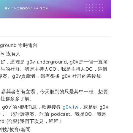
ground 零時電台
v 沒有人
這裡是 g0v underground, g0v是一個一直聊
生的社群。我是主持人OO，我是主持人OO，這個
g0v專案、g0v貢獻者，還有很多 g0v 社群的幕後故
v 參與者各有立場，今天聽到的只是其中一種，想要
來社群多多了解。
 g0v 的相關消息，歡迎搜尋
g0v.tw
，或是到 g0v
w
，一起討論專案、討論 podcast。我是OO、我是
round (合聲)我們下次見，拜拜！
技/教育/新聞