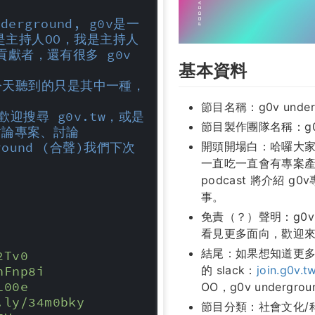
rground, g0v是一
主持人OO，我是主持人
v貢獻者，還有很多 g0v 
基本資料
今天聽到的只是其中一種，
節目名稱：g0v under
歡迎搜尋 g0v.tw，或是
節目製作團隊名稱：g0
起討論專案、討論 
開頭開場白：哈囉大家好，
ground (合聲)我們下次
一直吃一直會有專案產
podcast 將介紹 
事。
免責（？）聲明：g0
看見更多面向，歡迎
結尾：如果想知道更多
2Tv0
的 slack：
join.g0v.t
hFnp8i
L00e
OO，g0v underg
.ly/34m0bky
節目分類：社會文化/科