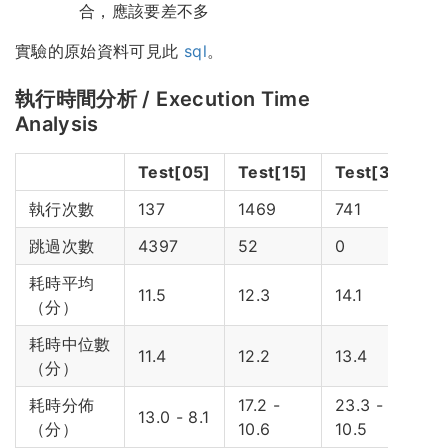
合，應該要差不多
實驗的原始資料可見此
sql
。
執行時間分析 / Execution Time
Analysis
Test[05]
Test[15]
Test[30]
T
執行次數
137
1469
741
3
跳過次數
4397
52
0
0
耗時平均
11.5
12.3
14.1
1
（分）
耗時中位數
11.4
12.2
13.4
1
（分）
耗時分佈
17.2 -
23.3 -
3
13.0 - 8.1
（分）
10.6
10.5
1