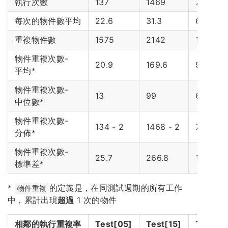
執行次數
137
1469
741
每次的物件數平均
22.6
31.3
65.1
重複物件數
1575
2142
1934
物件重複次數-
20.9
169.6
97.3
平均*
物件重複次數-
13
99
66
中位數*
物件重複次數-
134 - 2
1468 - 2
740 - 2
分佈*
物件重複次數-
25.7
266.8
138.6
標準差*
*
的定義是，在同測試週期的所有工作
物件重複
中，累計出現
超過
1 次的物件
相鄰的執行重複率
Test[05]
Test[15]
Test[3