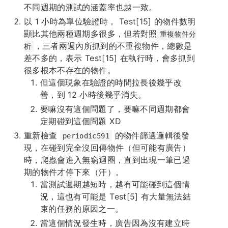
不同週期的測試的涵蓋率也越一致。
以 1 小時為單位驗證時， Test[15] 的物件數明
顯比其他兩種週期多很多，但若對照
重複物件分
，三者兩週內所抓到的不重複物件，總數是
析
差不多的，表示 Test[15] 在執行時，會多抓到
很多根本不存在的物件。
但這個現象在驗證的時間拉長後幾乎改
善，到 12 小時後幾乎消失。
要嘛沒有這個問題了，要嘛不同週期都會
定期碰到這個問題 XD
重新檢查
的物件篩選邏輯後發
periodic591
現，在碰到完全沒回傳物件（但可能有廣告）
時，爬蟲會進入無窮迴圈，直到出現一筆已過
期的物件才停下來（汗）。
當測試週期越短時，越有可能碰到這個情
況，這也有可能是 Test[5] 有大量無法結
束的任務的原因之一。
當這個情況發生時，廣告因為沒有建立時