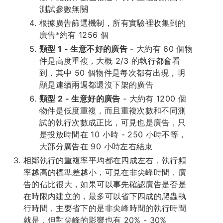
測試參數無關
根據廣告篩選機制，所有實驗裡收集到的
廣告*約有 1256 個
類型 1 - 生意不好的廣告
- 大約有 60 個物
件是高度重複，大概 2/3 的執行都會看
到，其中 50 個物件是每次都有出現，明
顯是連續兩週都還沒下架的廣告
類型 2 - 生意好的廣告
- 大約有 1200 個
物件是低度重複，而且重複次數和不同測
試的執行次數成正比，可見也是廣告，只
是投放時間在 10 小時 - 250 小時不等，
大部分廣告在 90 小時左右結束
相鄰執行的重複率平均都在四成左右，執行頻
率越高的標準差越小，可見在非尖峰時間，廣
告的佔比很大，如果可以事先確認廣告是否是
在時限內建立的，最多可以省下四成的爬蟲執
行時間，主要省下的是非尖峰時間的執行時間
就是，但對尖峰的影響也有 20% - 30%