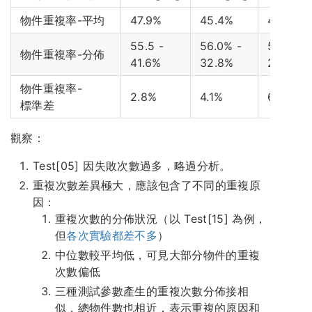
物件重複率-平均
47.9%
45.4%
41.4%
55.5 -
56.0% -
55.3% -
物件重複率-分佈
41.6%
32.8%
28.5%
物件重複率-
2.8%
4.1%
6.2%
標準差
觀察：
Test[05] 因失敗次數過多，略過分析。
重複次數差異極大，應該包含了不同的重複原
因：
重複次數的分佈狀況（以 Test[15] 為例，
但
各次實驗都差不多
）
中位數較平均低，可見大部分物件的重複
次數偏低
三種測試參數產生的重複次數分佈接相
似，總物件數也相近，表示重複的原因和