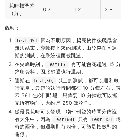
耗時標準差
0.7
1.2
2.8
6
（分）
觀察：
因為不明原因，爬完物件後爬蟲會
Test[05]
無法結束，導致接下來的測試，由於存在同週
期的測試，在系統裡而被跳過。
在尖峰時刻，
有可能會花超過 15 分
Test[15]
鐘爬資料，因此超過執行週期。
週期在
以上的測試，都可以順利執
Test[30]
行完畢，最短的執行時間都在 10 分鐘左右，表
示 591 在冷門時段，只需要 10 分鐘就可以抓
完所有物件，大約是 250 筆物件。
從最長耗時可以發現，物件刊登的時間分佈沒
有太集中，因為
只有
耗
Test[60]
Test[15]
時的兩倍，但週期則有四倍，可能是指數型的
關係。