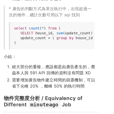
* 廣告的判斷方式為單次執行中，出現超過一
次的物件，總計次數可用以下 sql 找到
select
count
(
*
) 
from
 (

SELECT
 house_id, 
sum
(update_count) 
FROM
 task
   update_count 
>
1
group
by
 house_id

小結：
絕大部分的重複，應該都是由廣告產生的，爬
蟲本人與 591 API 回傳的資料沒有問題 XD
需要增加廣告物件建立時間的篩選機制，可以
省下尖峰 20% ，離峰 50% 的執行時間
物件完整度分析 / Equivalency of
Different
minuteago
Job