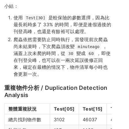
小結：
使用
是較保險的參數選擇，因為比
Test[30]
最長耗時多了 33% 的時間，即便是連假過後的
刊登高峰，也還是有餘裕可以處理。
爬蟲依然需要防止同時執行，當發現前次爬蟲
尚未結束時，下次爬蟲須改變
，
minuteago
涵蓋上次未爬的時間，從
變成
，即使
30
60
在刊登尖峰，也可以在一兩次延誤後修正回
來，確定在最糟的情況下，物件清單每小時也
會更新一次。
重複物件分析 / Duplication Detection
Analysis
整體重複狀況
Test[05]
Test[15]
Test[3
總共找到物件數
3102
46037
48221