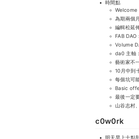
時間點
Welco
為期兩個月
編輯松延
FAB DAO：
Volume D
da0 主軸：P
藝術家不
10月中
每個坑可
Basic off
最後一定要
山谷志村、4
c0w0rk
明天早上十點