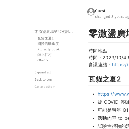
Guest
changed 3 years a
零激盪廣
零激盪廣場第42次討論會議
瓦貓之夏2
國際活動進度
Plurality book
時間地點
鏈上駐村
時間：2023/10/4 9
c0w0rk
會議連結：
https:/
Expand all
瓦貓之夏2
Back to top
Go to bottom
https://www.
被 COVID
可能是明年 Q1
活動內容 to be 
試驗性很強的