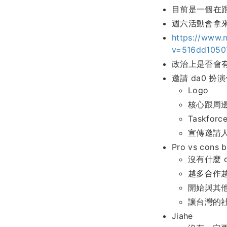
目前是一個在跟我
週六活動會拿
https://www.
v=516dd1050
政治上是否會
邀請 da0 扮
Logo
核心跟周
Taskforc
宣傳邀請
Pro vs cons b
沒有什麼 c
越多合作
開始與其
讓台灣的
Jiahe