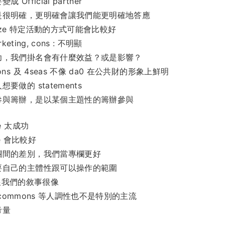
 Official partner
是很明確，更明確會讓我們能更明確地答應
anize 特定活動的方式可能會比較好
arketing, cons : 不明顯
功，我們掛名會有什麼效益？或是影響？
ons 及 4seas 不像 da0 在公共財的形象上鮮明
要做的 statements
參與籌辦，是以某個主題性的籌辦參與
he 太成功
ce 會比較好
欄間的差別，我們當專欄更好
要自己的主體性跟可以操作的範圍
 : 跟我們的敘事很像
 Uncommons 等人調性也不是特別的主流
考量