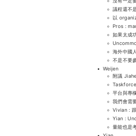
沒有一定要變成
議程還不
以 org
Pros : m
如果太成
Uncomm
海外中國人想
不是不要
Weijen
附議 Jia
Taskfor
平台與專
我們會需
Vivian
Yian :
量能也是
Yian