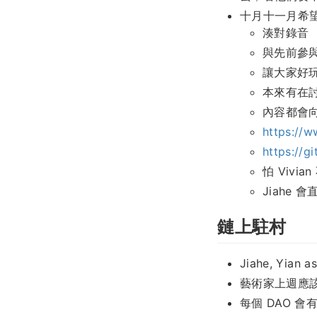
十月十一月希
湊對錄音
與先前參
讓大家好
本來有在討
內容都會
https://ww
https://g
怕 Vivi
Jiahe 
鏈上駐村
Jiahe, Yian a
藝術家上週應
每個 DAO 