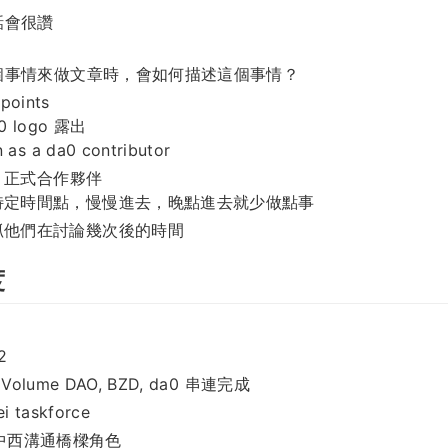
話會很讚
個事情來做文章時，會如何描述這個事情？
points
 logo 露出
n as a da0 contributor
 正式合作夥伴
特定時間點，慢慢進去，晚點進去就少做點事
抓他們在討論幾次後的時間
度
2
 Volume DAO, BZD, da0 串連完成
i taskforce
: 中西溝通橋樑角色