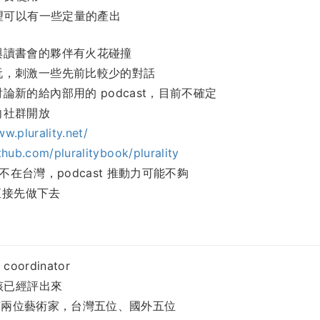
望可以有一些定量的產出
與讀書會的夥伴有火花碰撞
玩，刺激一些先前比較少的對話
論新的給內部用的 podcast，目前不確定
向社群開放
w.plurality.net/
ithub.com/pluralitybook/plurality
an 不在台灣，podcast 推動力可能不夠
會直接先做下去
s coordinator
該已經評出來
會有兩位藝術家，台灣五位、國外五位