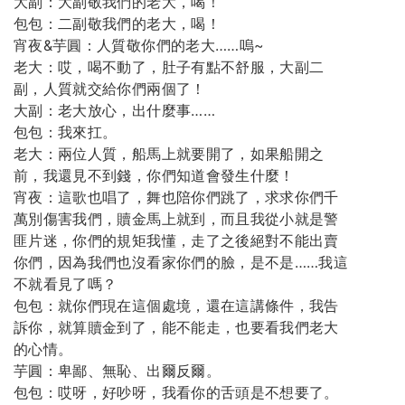
大副：大副敬我們的老大，喝！
包包：二副敬我們的老大，喝！
宵夜&芋圓：人質敬你們的老大……嗚~
老大：哎，喝不動了，肚子有點不舒服，大副二
副，人質就交給你們兩個了！
大副：老大放心，出什麼事……
包包：我來扛。
老大：兩位人質，船馬上就要開了，如果船開之
前，我還見不到錢，你們知道會發生什麼！
宵夜：這歌也唱了，舞也陪你們跳了，求求你們千
萬別傷害我們，贖金馬上就到，而且我從小就是警
匪片迷，你們的規矩我懂，走了之後絕對不能出賣
你們，因為我們也沒看家你們的臉，是不是……我這
不就看見了嗎？
包包：就你們現在這個處境，還在這講條件，我告
訴你，就算贖金到了，能不能走，也要看我們老大
的心情。
芋圓：卑鄙、無恥、出爾反爾。
包包：哎呀，好吵呀，我看你的舌頭是不想要了。