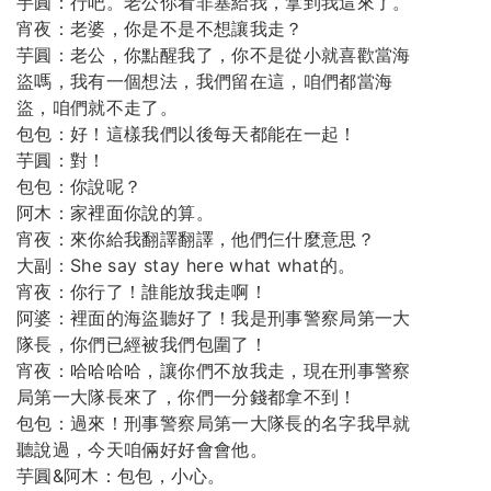
芋圓：行吧。老公你看非塞給我，拿到我這來了。
宵夜：老婆，你是不是不想讓我走？
芋圓：老公，你點醒我了，你不是從小就喜歡當海
盜嗎，我有一個想法，我們留在這，咱們都當海
盜，咱們就不走了。
包包：好！這樣我們以後每天都能在一起！
芋圓：對！
包包：你說呢？
阿木：家裡面你說的算。
宵夜：來你給我翻譯翻譯，他們仨什麼意思？
大副：She say stay here what what的。
宵夜：你行了！誰能放我走啊！
阿婆：裡面的海盜聽好了！我是刑事警察局第一大
隊長，你們已經被我們包圍了！
宵夜：哈哈哈哈，讓你們不放我走，現在刑事警察
局第一大隊長來了，你們一分錢都拿不到！
包包：過來！刑事警察局第一大隊長的名字我早就
聽說過，今天咱倆好好會會他。
芋圓&阿木：包包，小心。