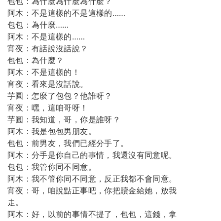
包包：為什麼為什麼為什麼？
阿木：不是這樣的不是這樣的……
包包：為什麼……
阿木：不是這樣的……
宵夜：有話說沒話說？
包包：為什麼？
阿木：不是這樣的！
宵夜：看來是沒話說。
芋圓：怎麼了包包？他誰呀？
宵夜：嘿，這咱哥呀！
芋圓：我知道，哥，你是誰呀？
阿木：我是包包男朋友。
包包：前男友，我們已經分手了。
阿木：分手是你自己的事情，我還沒有同意呢。
包包：我管你同不同意。
阿木：我不管你同不同意，反正我都不會同意。
宵夜：哥，咱說點正事吧，你把贖金給她，放我
走。
阿木：好，以前的事情不提了，包包，這錢，拿