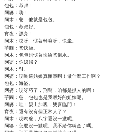
包包：叔叔！
阿婆：嗨！
阿木：爸，他就是包包。
包包：叔叔好。
宵夜：漂亮！
阿木：哎呀，愣著幹嘛呀，快坐。
芋圓：爸快坐。
阿木：包包別愣著快給爸倒水。
阿婆：你媳婦？
阿木：對。
阿婆：哎喲這姑娘真懂事啊！做什麼工作啊？
包包：海盜。
阿婆：哎呀巧了，刑警，咱都是抓人的啊！
芋圓：爸，包包也是我最好的姐妹呢。
阿婆：哇！親上加親，雙喜臨門！
宵夜：還有沒有個正常人了？
阿木：哎喲爸，八字還沒一撇呢。
阿婆：怎麼沒一撇呢。我不給你聘金了嗎。