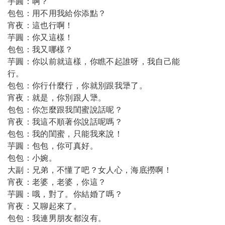
芋圓：啊？
包包：用不用我給你添點？
宵夜：這也行啊！
芋圓：你又這樣！
包包：我又哪樣？
芋圓：你以前就這樣，你瞧不起誰呀，我自己能
行。
包包：你行什麼行，你就別跟我犟了。
宵夜：就是，你別跟人犟。
包包：你怎麼跟我閨蜜說話呢？
宵夜：我這不順著你說話呢嗎？
包包：我的閨蜜，只能我來說！
芋圓：包包，你可真好。
包包：小婉。
大副：兄弟，不懂了吧？女人心，海底撈啊！
宵夜：老婆，老婆，你這？
芋圓：哦，對了。你結婚了嗎？
宵夜：又聊起來了。
包包：我連男朋友都沒有。