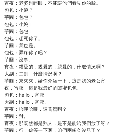
宵夜：老婆別睜眼，不能讓他們看見你的臉。
包包：小婉？
芋圓：包包？
包包：小婉！
芋圓：包包！
包包：想死你了。
芋圓：我也是。
包包：弄疼你了吧？
芋圓：沒事。
宵夜：親愛的，親愛的，親愛的，什麼情況啊？
大副：二副，什麼情況啊？
芋圓：來來來，給你介紹一下，這是我的老公宵
夜，宵夜，這是我最好的閨蜜包包。
包包：hello，宵夜。
大副：hello，宵夜。
宵夜：哈嘍哈嘍，這閨蜜啊？
芋圓：對。
宵夜：那既然都是熟人，是不是能給我們放了呀？
芋圓：行，你等一下啊，咱們兩多久沒見了？