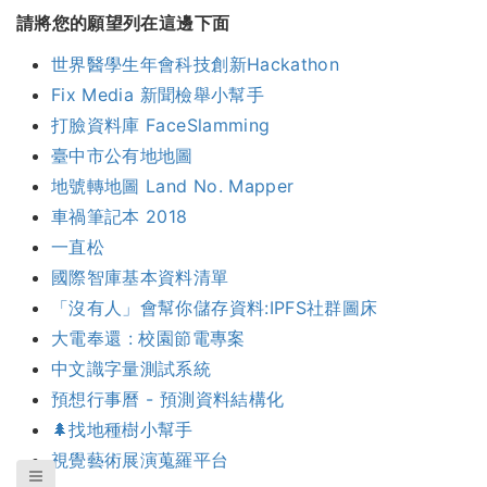
請將您的願望列在這邊下面
世界醫學生年會科技創新Hackathon
Fix Media 新聞檢舉小幫手
打臉資料庫 FaceSlamming
臺中市公有地地圖
地號轉地圖 Land No. Mapper
車禍筆記本 2018
一直松
國際智庫基本資料清單
「沒有人」會幫你儲存資料:IPFS社群圖床
大電奉還 : 校園節電專案
中文識字量測試系統
預想行事曆 - 預測資料結構化
🌲找地種樹小幫手
視覺藝術展演蒐羅平台